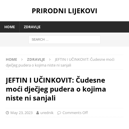
PRIRODNI LIJEKOVI
HOME
ZDRAVLJE
HOME
ZDRAVLJE
JEFTIN I UČINKOVIT: Čudesne moći
dječjeg pudera o kojima niste ni sanjali
JEFTIN I UČINKOVIT: Čudesne
moći dječjeg pudera o kojima
niste ni sanjali
May 23, 2023
urednik
Comments Off