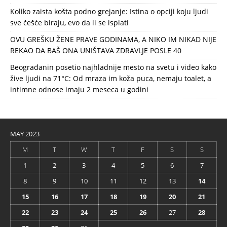
Koliko zaista košta podno grejanje: Istina o opciji koju ljudi
sve češće biraju, evo da li se isplati
OVU GREŠKU ŽENE PRAVE GODINAMA, A NIKO IM NIKAD NIJE
REKAO DA BAŠ ONA UNIŠTAVA ZDRAVLJE POSLE 40
Beograđanin posetio najhladnije mesto na svetu i video kako
žive ljudi na 71°C: Od mraza im koža puca, nemaju toalet, a
intimne odnose imaju 2 meseca u godini
MAY 2023
M
T
W
T
F
S
S
1
2
3
4
5
6
7
8
9
10
11
12
13
14
15
16
17
18
19
20
21
22
23
24
25
26
27
28