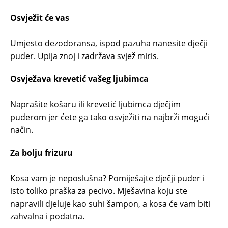
Osvježit će vas
Umjesto dezodoransa, ispod pazuha nanesite dječji
puder. Upija znoj i zadržava svjež miris.
Osvježava krevetić vašeg ljubimca
Naprašite košaru ili krevetić ljubimca dječjim
puderom jer ćete ga tako osvježiti na najbrži mogući
način.
Za bolju frizuru
Kosa vam je neposlušna? Pomiješajte dječji puder i
isto toliko praška za pecivo. Mješavina koju ste
napravili djeluje kao suhi šampon, a kosa će vam biti
zahvalna i podatna.