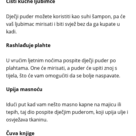
Čisti kućne ljubimce
Dječji puder možete koristiti kao suhi šampon, pa će
vaš ljubimac mirisati i biti svjež bez da ga kupate u
kadi.
Rashlađuje plahte
U vrućim ljetnim noćima pospite dječji puder po
plahtama. One će mirisati, a puder će upiti znoj s
tijela, što će vam omogućiti da se bolje naspavate.
Upija masnoću
Idući put kad vam nešto masno kapne na majicu ili
tepih, taj dio pospite dječjim puderom, koji upija ulje i
osvježava tkaninu.
Čuva knjige