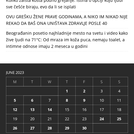
Koliko zaista košta podno grejanje: Istina o opciji koju ljudi
sve češće biraju, evo da li se isplati
OVU GREŠKU ŽENE PRAVE GODINAMA, A NIKO IM NIKAD NIJE
REKAO DA BAŠ ONA UNIŠTAVA ZDRAVLJE POSLE 40
Beograđanin posetio najhladnije mesto na svetu i video kako
žive ljudi na 71°C: Od mraza im koža puca, nemaju toalet, a
intimne odnose imaju 2 meseca u godini
JUNE 2023
M
T
W
T
F
S
S
1
2
3
4
5
6
7
8
9
10
11
12
13
14
15
16
17
18
19
20
21
22
23
24
25
26
27
28
29
30