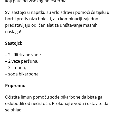
koji pate od visokog holesterola.
Svi sastojci u napitku su vrlo zdravi i pomoći će tijelu u
borbi protiv niza bolesti, a u kombinaciji zajedno
predstavljaju odličan alat za uništavanje masnih
naslaga!
Sastojci:
– 2 l filtrirane vode,
– 2 veze peršuna,
– 3 limuna,
– soda bikarbona.
Priprema:
Očistite limun pomoću sode bikarbone da biste ga
oslobodili od nečistoća. Prokuhajte vodu i ostavite da
se ohladi.