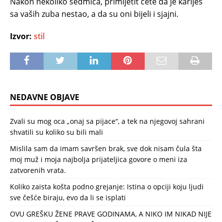
Nakon nekoliko sedmica, primijetit ćete da je karijes
sa vaših zuba nestao, a da su oni bijeli i sjajni.
Izvor:
stil
NEDAVNE OBJAVE
Zvali su mog oca „onaj sa pijace“, a tek na njegovoj sahrani
shvatili su koliko su bili mali
Mislila sam da imam savršen brak, sve dok nisam čula šta
moj muž i moja najbolja prijateljica govore o meni iza
zatvorenih vrata.
Koliko zaista košta podno grejanje: Istina o opciji koju ljudi
sve češće biraju, evo da li se isplati
OVU GREŠKU ŽENE PRAVE GODINAMA, A NIKO IM NIKAD NIJE