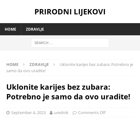
PRIRODNI LIJEKOVI
HOME
ZDRAVLJE
HOME
ZDRAVLJE
Uklonite karijes bez zubara: Potrebno je
samo da ovo uradite!
Uklonite karijes bez zubara:
Potrebno je samo da ovo uradite!
September 4, 2023
urednik
Comments Off