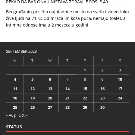
REKAO DA BAŠ ONA UNIŠTAVA ZDRAVLJE POSLE 40
Beograđanin posetio najhladnije mesto na svetu i video kako
žive ljudi na 71°C: Od mraza im koža puca, nemaju toalet, a
intimne odnose imaju 2 meseca u godini
SEPTEMBER 2023
M
T
W
T
F
S
S
1
2
3
4
5
6
7
8
9
10
11
12
13
14
15
16
17
18
19
20
21
22
23
24
25
26
27
28
29
30
« Aug
Oct »
STATUS