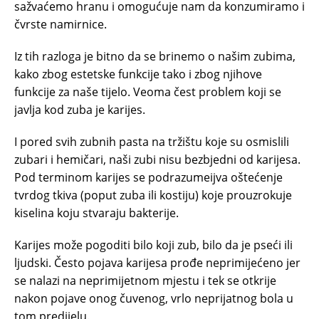
sažvaćemo hranu i omogućuje nam da konzumiramo i
čvrste namirnice.
Iz tih razloga je bitno da se brinemo o našim zubima,
kako zbog estetske funkcije tako i zbog njihove
funkcije za naše tijelo. Veoma čest problem koji se
javlja kod zuba je karijes.
I pored svih zubnih pasta na tržištu koje su osmislili
zubari i hemičari, naši zubi nisu bezbjedni od karijesa.
Pod terminom karijes se podrazumeijva oštećenje
tvrdog tkiva (poput zuba ili kostiju) koje prouzrokuje
kiselina koju stvaraju bakterije.
Karijes može pogoditi bilo koji zub, bilo da je pseći ili
ljudski. Često pojava karijesa prođe neprimijećeno jer
se nalazi na neprimijetnom mjestu i tek se otkrije
nakon pojave onog čuvenog, vrlo neprijatnog bola u
tom predijelu.