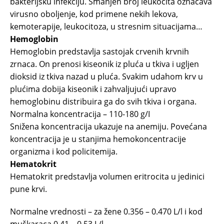
bakterijsku infekciju. Smanjen broj leukocita označava
virusno oboljenje, kod primene nekih lekova,
kemoterapije, leukocitoza, u stresnim situacijama…
Hemoglobin
Hemoglobin predstavlja sastojak crvenih krvnih
zrnaca. On prenosi kiseonik iz pluća u tkiva i ugljen
dioksid iz tkiva nazad u pluća. Svakim udahom krv u
plućima dobija kiseonik i zahvaljujući upravo
hemoglobinu distribuira ga do svih tkiva i organa.
Normalna koncentracija – 110-180 g/I
Snižena koncentracija ukazuje na anemiju. Povećana
koncentracija je u stanjima hemokoncentracije
organizma i kod policitemija.
Hematokrit
Hematokrit predstavlja volumen eritrocita u jedinici
pune krvi.
Normalne vrednosti – za žene 0.356 – 0.470 L/l i kod