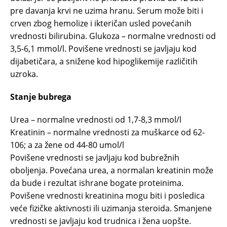
pre davanja krvi ne uzima hranu. Serum može biti i
crven zbog hemolize i ikteričan usled povećanih
vrednosti bilirubina. Glukoza – normalne vrednosti od
3,5-6,1 mmol/l. Povišene vrednosti se javljaju kod
dijabetičara, a snižene kod hipoglikemije različitih
uzroka.
Stanje bubrega
Urea – normalne vrednosti od 1,7-8,3 mmol/l
Kreatinin – normalne vrednosti za muškarce od 62-
106; a za žene od 44-80 umol/l
Povišene vrednosti se javljaju kod bubrežnih
oboljenja. Povećana urea, a normalan kreatinin može
da bude i rezultat ishrane bogate proteinima.
Povišene vrednosti kreatinina mogu biti i posledica
veće fizičke aktivnosti ili uzimanja steroida. Smanjene
vrednosti se javljaju kod trudnica i žena uopšte.