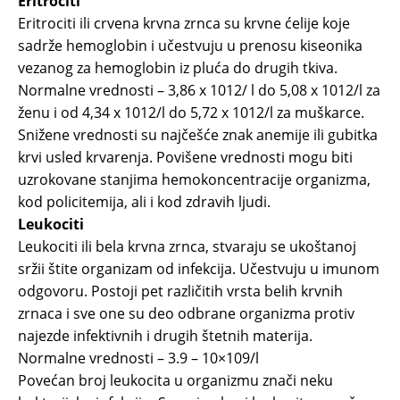
Eritrociti
Eritrociti ili crvena krvna zrnca su krvne ćelije koje
sadrže hemoglobin i učestvuju u prenosu kiseonika
vezanog za hemoglobin iz pluća do drugih tkiva.
Normalne vrednosti – 3,86 x 1012/ l do 5,08 x 1012/l za
ženu i od 4,34 x 1012/l do 5,72 x 1012/l za muškarce.
Snižene vrednosti su najčešće znak anemije ili gubitka
krvi usled krvarenja. Povišene vrednosti mogu biti
uzrokovane stanjima hemokoncentracije organizma,
kod policitemija, ali i kod zdravih ljudi.
Leukociti
Leukociti ili bela krvna zrnca, stvaraju se ukoštanoj
sržii štite organizam od infekcija. Učestvuju u imunom
odgovoru. Postoji pet različitih vrsta belih krvnih
zrnaca i sve one su deo odbrane organizma protiv
najezde infektivnih i drugih štetnih materija.
Normalne vrednosti – 3.9 – 10×109/l
Povećan broj leukocita u organizmu znači neku