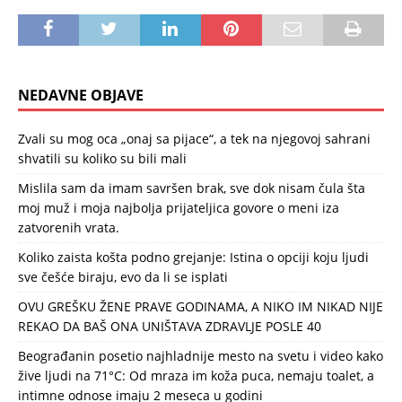
NEDAVNE OBJAVE
Zvali su mog oca „onaj sa pijace“, a tek na njegovoj sahrani
shvatili su koliko su bili mali
Mislila sam da imam savršen brak, sve dok nisam čula šta
moj muž i moja najbolja prijateljica govore o meni iza
zatvorenih vrata.
Koliko zaista košta podno grejanje: Istina o opciji koju ljudi
sve češće biraju, evo da li se isplati
OVU GREŠKU ŽENE PRAVE GODINAMA, A NIKO IM NIKAD NIJE
REKAO DA BAŠ ONA UNIŠTAVA ZDRAVLJE POSLE 40
Beograđanin posetio najhladnije mesto na svetu i video kako
žive ljudi na 71°C: Od mraza im koža puca, nemaju toalet, a
intimne odnose imaju 2 meseca u godini