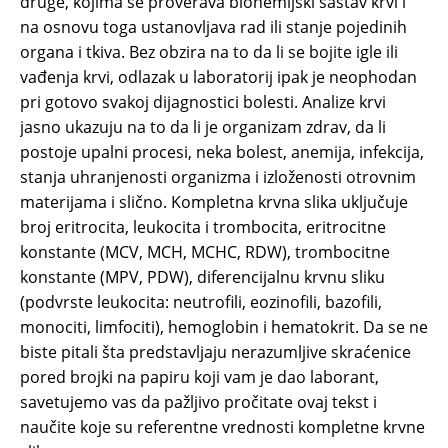
druge, kojima se proverava biohemijski sastav krvi i
na osnovu toga ustanovljava rad ili stanje pojedinih
organa i tkiva. Bez obzira na to da li se bojite igle ili
vađenja krvi, odlazak u laboratorij ipak je neophodan
pri gotovo svakoj dijagnostici bolesti. Analize krvi
jasno ukazuju na to da li je organizam zdrav, da li
postoje upalni procesi, neka bolest, anemija, infekcija,
stanja uhranjenosti organizma i izloženosti otrovnim
materijama i slično. Kompletna krvna slika uključuje
broj eritrocita, leukocita i trombocita, eritrocitne
konstante (MCV, MCH, MCHC, RDW), trombocitne
konstante (MPV, PDW), diferencijalnu krvnu sliku
(podvrste leukocita: neutrofili, eozinofili, bazofili,
monociti, limfociti), hemoglobin i hematokrit. Da se ne
biste pitali šta predstavljaju nerazumljive skraćenice
pored brojki na papiru koji vam je dao laborant,
savetujemo vas da pažljivo pročitate ovaj tekst i
naučite koje su referentne vrednosti kompletne krvne