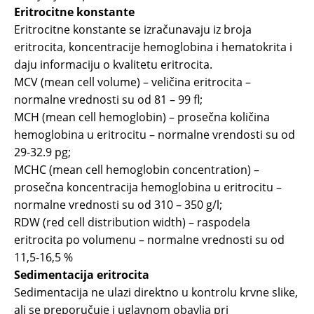
Eritrocitne konstante
Eritrocitne konstante se izračunavaju iz broja
eritrocita, koncentracije hemoglobina i hematokrita i
daju informaciju o kvalitetu eritrocita.
MCV (mean cell volume) – veličina eritrocita –
normalne vrednosti su od 81 – 99 fl;
MCH (mean cell hemoglobin) – prosečna količina
hemoglobina u eritrocitu – normalne vrendosti su od
29-32.9 pg;
MCHC (mean cell hemoglobin concentration) –
prosečna koncentracija hemoglobina u eritrocitu –
normalne vrednosti su od 310 – 350 g/l;
RDW (red cell distribution width) – raspodela
eritrocita po volumenu – normalne vrednosti su od
11,5-16,5 %
Sedimentacija eritrocita
Sedimentacija ne ulazi direktno u kontrolu krvne slike,
ali se preporučuje i uglavnom obavlja pri