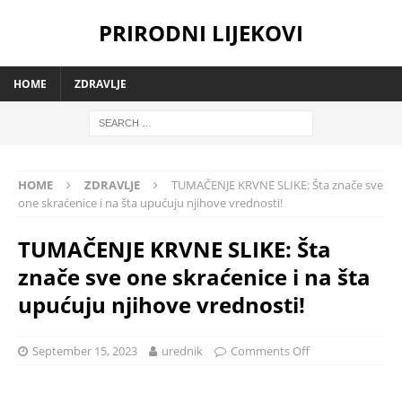
PRIRODNI LIJEKOVI
HOME
ZDRAVLJE
HOME
ZDRAVLJE
TUMAČENJE KRVNE SLIKE: Šta znače sve
one skraćenice i na šta upućuju njihove vrednosti!
TUMAČENJE KRVNE SLIKE: Šta
znače sve one skraćenice i na šta
upućuju njihove vrednosti!
September 15, 2023
urednik
Comments Off