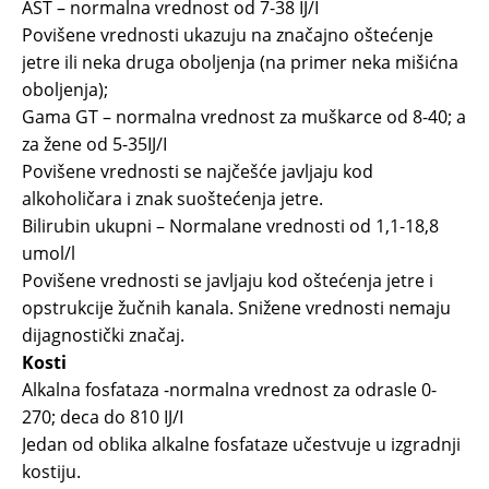
AST – normalna vrednost od 7-38 IJ/I
Povišene vrednosti ukazuju na značajno oštećenje
jetre ili neka druga oboljenja (na primer neka mišićna
oboljenja);
Gama GT – normalna vrednost za muškarce od 8-40; a
za žene od 5-35IJ/I
Povišene vrednosti se najčešće javljaju kod
alkoholičara i znak suoštećenja jetre.
Bilirubin ukupni – Normalane vrednosti od 1,1-18,8
umol/l
Povišene vrednosti se javljaju kod oštećenja jetre i
opstrukcije žučnih kanala. Snižene vrednosti nemaju
dijagnostički značaj.
Kosti
Alkalna fosfataza -normalna vrednost za odrasle 0-
270; deca do 810 IJ/I
Jedan od oblika alkalne fosfataze učestvuje u izgradnji
kostiju.