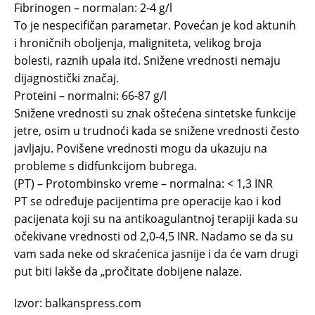
Fibrinogen – normalan: 2-4 g/l
To je nespecifičan parametar. Povećan je kod aktunih
i hroničnih oboljenja, maligniteta, velikog broja
bolesti, raznih upala itd. Snižene vrednosti nemaju
dijagnostički značaj.
Proteini – normalni: 66-87 g/l
Snižene vrednosti su znak oštećena sintetske funkcije
jetre, osim u trudnoći kada se snižene vrednosti često
javljaju. Povišene vrednosti mogu da ukazuju na
probleme s didfunkcijom bubrega.
(PT) – Protombinsko vreme – normalna: < 1,3 INR
PT se određuje pacijentima pre operacije kao i kod
pacijenata koji su na antikoagulantnoj terapiji kada su
očekivane vrednosti od 2,0-4,5 INR. Nadamo se da su
vam sada neke od skraćenica jasnije i da će vam drugi
put biti lakše da „pročitate dobijene nalaze.
Izvor: balkanspress.com