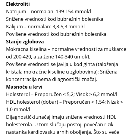
Elektroliti
Natrijum – normalan: 139-154 mmol/l
Snižene vrednosti kod bubrežnih bolesnika
Kalijum – normalan: 3,8-5,3 mmol/l
Povišene vrednosti kod bubrežnih bolesnika.
Stanje zglobova
Mokraćna kiselina – normalne vrednosti za muškarce
od 200-420; a za žene 140-340 umol/L
Povišene vrednosti se javljaju kod gihta (taloženja
kristala mokraćne kiseline u zglobovima); Snižena
koncentracija nema dijagnostički značaj.
Masnoće u krvi
Holesterol – Preporučen < 5,2; Visok > 6,2 mmol/l
HDL holesterol (dobar) – Preporučen > 1,54; Nizak <
1,0 mmol/l
Dijagnostički značaj imaju snižene vrednosti HDL
holesterola. U tom slučaju postoji povećan rizik
nastanka kardiovaskularnih oboljenja. Što su veće