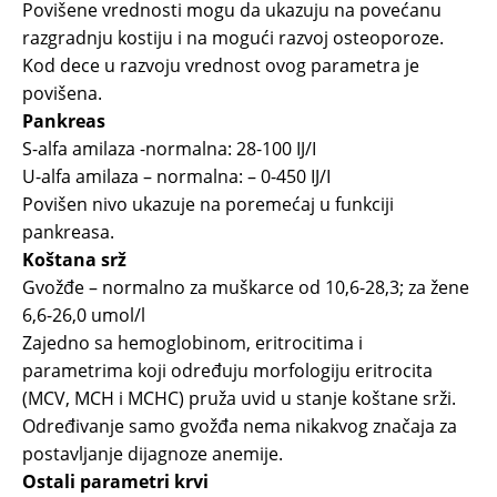
Povišene vrednosti mogu da ukazuju na povećanu
razgradnju kostiju i na mogući razvoj osteoporoze.
Kod dece u razvoju vrednost ovog parametra je
povišena.
Pankreas
S-alfa amilaza -normalna: 28-100 IJ/I
U-alfa amilaza – normalna: – 0-450 IJ/I
Povišen nivo ukazuje na poremećaj u funkciji
pankreasa.
Koštana srž
Gvožđe – normalno za muškarce od 10,6-28,3; za žene
6,6-26,0 umol/l
Zajedno sa hemoglobinom, eritrocitima i
parametrima koji određuju morfologiju eritrocita
(MCV, MCH i MCHC) pruža uvid u stanje koštane srži.
Određivanje samo gvožđa nema nikakvog značaja za
postavljanje dijagnoze anemije.
Ostali parametri krvi