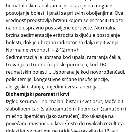
hematološkim analizama jer ukazuje na moguće
postojanje bolesti i prati se pri svim oboljenjima. Ova
vrednost predstavlja brzinu kojom se eritrociti talože
na dno uspravno postavljene epruvete. Normalna
brzina sedimentacije eritrocita isključuje postojanje
bolesti, dok je ubrzana indikator za dalja ispitivanja.
Normalne vrednosti – 2-12 mm/h
Sedimentacija je ubrzana kod upala, razaranja ćelija,
trovanja, u trudnoći i posle porođaja, kod TBC,
reumatskih bolesti… Usporena je kod novorođenčadi,
policitemije, kongestivne srčane insuficijencije,
alergijskih stanja, pojedinih vrsta anemija…
Biohemijski parametri krvi
Izgled seruma – normalan: bistar i svetložut; Može biti
slabolipemičan (slabozamućen), lipemičan (zamućen) i
mlečno lipemičan (jako zamućen), što ukazuje na
povećanu masnoću u krvi. Često do ovakvih rezultata
dolazi jer se pacijent ne pridržava pravila da 12 sati