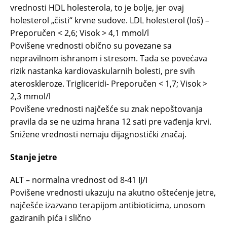
vrednosti HDL holesterola, to je bolje, jer ovaj
holesterol „čisti“ krvne sudove. LDL holesterol (loš) –
Preporučen < 2,6; Visok > 4,1 mmol/l
Povišene vrednosti obično su povezane sa
nepravilnom ishranom i stresom. Tada se povećava
rizik nastanka kardiovaskularnih bolesti, pre svih
ateroskleroze. Trigliceridi- Preporučen < 1,7; Visok >
2,3 mmol/l
Povišene vrednosti najčešće su znak nepoštovanja
pravila da se ne uzima hrana 12 sati pre vađenja krvi.
Snižene vrednosti nemaju dijagnostički značaj.
Stanje jetre
ALT – normalna vrednost od 8-41 IJ/I
Povišene vrednosti ukazuju na akutno oštećenje jetre,
najčešće izazvano terapijom antibioticima, unosom
gaziranih pića i slično