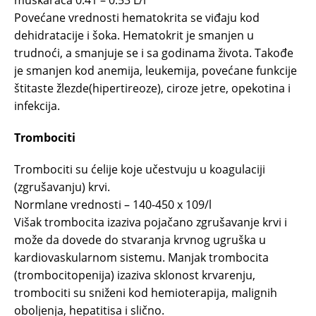
muškaraca 0.41 – 0.53 L/l
Povećane vrednosti hematokrita se viđaju kod
dehidratacije i šoka. Hematokrit je smanjen u
trudnoći, a smanjuje se i sa godinama života. Takođe
je smanjen kod anemija, leukemija, povećane funkcije
štitaste žlezde(hipertireoze), ciroze jetre, opekotina i
infekcija.
Trombociti
Trombociti su ćelije koje učestvuju u koagulaciji
(zgrušavanju) krvi.
Normlane vrednosti – 140-450 x 109/l
Višak trombocita izaziva pojačano zgrušavanje krvi i
može da dovede do stvaranja krvnog ugruška u
kardiovaskularnom sistemu. Manjak trombocita
(trombocitopenija) izaziva sklonost krvarenju,
trombociti su sniženi kod hemioterapija, malignih
oboljenja, hepatitisa i slično.