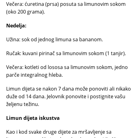
Večera: ćuretina (prsa) posuta sa limunovim sokom
(oko 200 grama).
Nedelja:
Užina: sok od jednog limuna sa bananom.
Ručak: kuvani pirinač sa limunovim sokom (1 tanjir).
Večera: kotleti od lososa sa limunovim sokom, jedno
parče integralnog hleba.
Limun dijeta se nakon 7 dana može ponoviti ali nikako
duže od 14 dana. Jelovnik ponovite i postignite vašu
željenu težinu.
Limun dijeta iskustva
Kao i kod svake druge dijete za mršavljenje sa