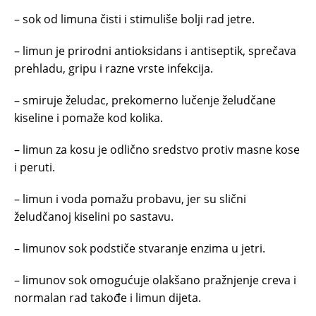
– sok od limuna čisti i stimuliše bolji rad jetre.
– limun je prirodni antioksidans i antiseptik, sprečava
prehladu, gripu i razne vrste infekcija.
– smiruje želudac, prekomerno lučenje želudčane
kiseline i pomaže kod kolika.
– limun za kosu je odlično sredstvo protiv masne kose
i peruti.
– limun i voda pomažu probavu, jer su slični
želudčanoj kiselini po sastavu.
– limunov sok podstiče stvaranje enzima u jetri.
– limunov sok omogućuje olakšano pražnjenje creva i
normalan rad takođe i limun dijeta.