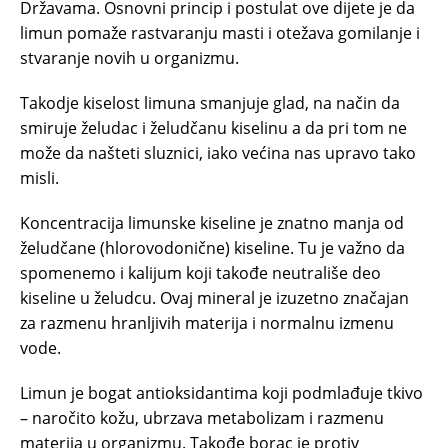
Državama. Osnovni princip i postulat ove dijete je da
limun pomaže rastvaranju masti i otežava gomilanje i
stvaranje novih u organizmu.
Takodje kiselost limuna smanjuje glad, na način da
smiruje želudac i želudčanu kiselinu a da pri tom ne
može da našteti sluznici, iako većina nas upravo tako
misli.
Koncentracija limunske kiseline je znatno manja od
želudčane (hlorovodonične) kiseline. Tu je važno da
spomenemo i kalijum koji takođe neutrališe deo
kiseline u želudcu. Ovaj mineral je izuzetno značajan
za razmenu hranljivih materija i normalnu izmenu
vode.
Limun je bogat antioksidantima koji podmlađuje tkivo
– naročito kožu, ubrzava metabolizam i razmenu
materija u organizmu. Takođe borac je protiv