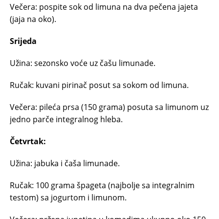
Večera: pospite sok od limuna na dva pečena jajeta
(jaja na oko).
Srijeda
Užina: sezonsko voće uz čašu limunade.
Ručak: kuvani pirinač posut sa sokom od limuna.
Večera: pileća prsa (150 grama) posuta sa limunom uz
jedno parče integralnog hleba.
Četvrtak:
Užina: jabuka i čaša limunade.
Ručak: 100 grama špageta (najbolje sa integralnim
testom) sa jogurtom i limunom.