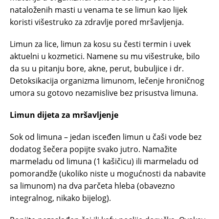
nataloženih masti u venama te se limun kao lijek
koristi višestruko za zdravlje pored mršavljenja.
Limun za lice, limun za kosu su česti termin i uvek
aktuelni u kozmetici. Namene su mu višestruke, bilo
da su u pitanju bore, akne, perut, bubuljice i dr.
Detoksikacija organizma limunom, lečenje hroničnog
umora su gotovo nezamislive bez prisustva limuna.
Limun dijeta za mršavljenje
Sok od limuna – jedan isceđen limun u čaši vode bez
dodatog šečera popijte svako jutro. Namažite
marmeladu od limuna (1 kašičicu) ili marmeladu od
pomorandže (ukoliko niste u mogućnosti da nabavite
sa limunom) na dva parčeta hleba (obavezno
integralnog, nikako bijelog).