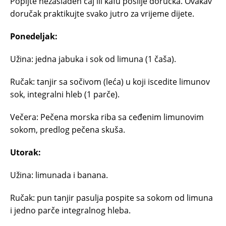
Popijte nezaslađen čaj ili kafu poslije doručka. Ovakav
doručak praktikujte svako jutro za vrijeme dijete.
Ponedeljak:
Užina: jedna jabuka i sok od limuna (1 čaša).
Ručak: tanjir sa sočivom (leća) u koji iscedite limunov
sok, integralni hleb (1 parče).
Večera: Pečena morska riba sa ceđenim limunovim
sokom, predlog pečena skuša.
Utorak:
Užina: limunada i banana.
Ručak: pun tanjir pasulja pospite sa sokom od limuna
i jedno parče integralnog hleba.