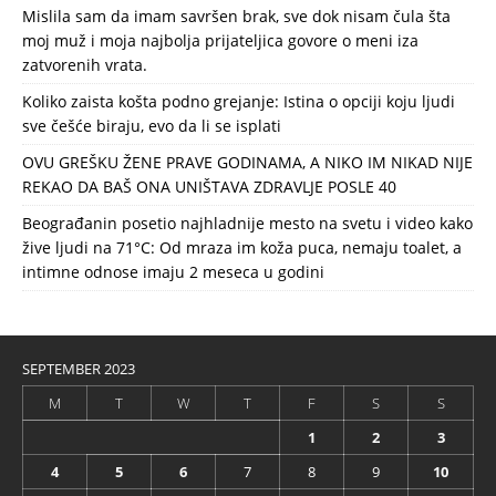
Mislila sam da imam savršen brak, sve dok nisam čula šta
moj muž i moja najbolja prijateljica govore o meni iza
zatvorenih vrata.
Koliko zaista košta podno grejanje: Istina o opciji koju ljudi
sve češće biraju, evo da li se isplati
OVU GREŠKU ŽENE PRAVE GODINAMA, A NIKO IM NIKAD NIJE
REKAO DA BAŠ ONA UNIŠTAVA ZDRAVLJE POSLE 40
Beograđanin posetio najhladnije mesto na svetu i video kako
žive ljudi na 71°C: Od mraza im koža puca, nemaju toalet, a
intimne odnose imaju 2 meseca u godini
SEPTEMBER 2023
M
T
W
T
F
S
S
1
2
3
4
5
6
7
8
9
10