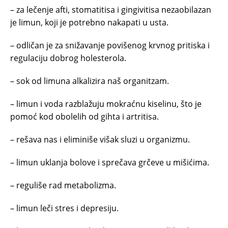
– za lečenje afti, stomatitisa i gingivitisa nezaobilazan
je limun, koji je potrebno nakapati u usta.
– odličan je za snižavanje povišenog krvnog pritiska i
regulaciju dobrog holesterola.
– sok od limuna alkalizira naš organitzam.
– limun i voda razblažuju mokraćnu kiselinu, što je
pomoć kod obolelih od gihta i artritisa.
– rešava nas i eliminiše višak sluzi u organizmu.
– limun uklanja bolove i sprečava grčeve u mišićima.
– reguliše rad metabolizma.
– limun leči stres i depresiju.