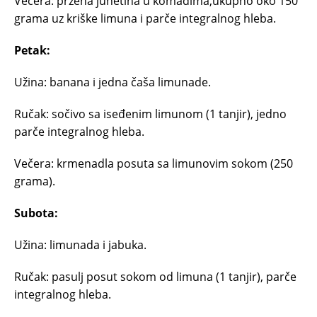
Večera: pržena junetina u komadima,ukupno oko 150
grama uz kriške limuna i parče integralnog hleba.
Petak:
Užina: banana i jedna čaša limunade.
Ručak: sočivo sa iseđenim limunom (1 tanjir), jedno
parče integralnog hleba.
Večera: krmenadla posuta sa limunovim sokom (250
grama).
Subota:
Užina: limunada i jabuka.
Ručak: pasulj posut sokom od limuna (1 tanjir), parče
integralnog hleba.