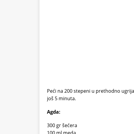
Peći na 200 stepeni u prethodno ugrijan
još 5 minuta.
Agda:
300 gr šećera
100 ml meda