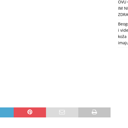
OVU 
puca, nemaju toalet, a intimne odnose imaju 2 meseca u godini
IM N
ZDRA
Beog
i vid
koža 
imaj