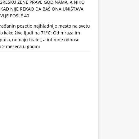
GREŠKU ŽENE PRAVE GODINAMA, A NIKO
IKAD NIJE REKAO DA BAŠ ONA UNIŠTAVA
VLJE POSLE 40
rađanin posetio najhladnije mesto na svetu
eo kako žive ljudi na 71°C: Od mraza im
puca, nemaju toalet, a intimne odnose
u 2 meseca u godini