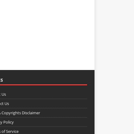
ES
 Us
ct Us
Copyrights Disclaimer
y Policy
 of Service