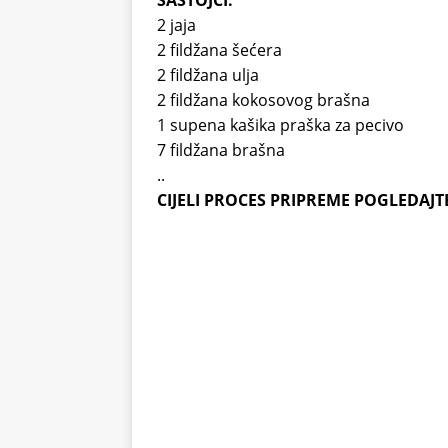
SASTOJCI:
2 jaja
2 fildžana šećera
2 fildžana ulja
2 fildžana kokosovog brašna
1 supena kašika praška za pecivo
7 fildžana brašna
..
CIJELI PROCES PRIPREME POGLEDAJTE