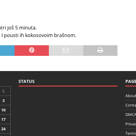
tri još 5 minuta.
 I pousti ih kokosovoim brašnom.
STATUS
PAG
S
About
3
Conta
10
DMCA 
17
Privac
24
Terms