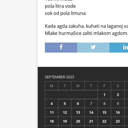
pola litra vode
sok od pola limuna
Kada agda zakuha, kuhati na laganoj va
Mlake hurmašice zaliti mlakom agdom.
SEPTEMBER 2023
M
T
W
T
F
S
1
2
4
5
6
7
8
9
11
12
13
14
15
16
18
19
20
21
22
23