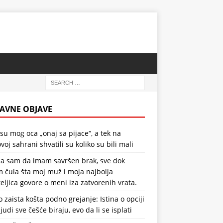
AVNE OBJAVE
 su mog oca „onaj sa pijace“, a tek na
voj sahrani shvatili su koliko su bili mali
la sam da imam savršen brak, sve dok
 čula šta moj muž i moja najbolja
teljica govore o meni iza zatvorenih vrata.
o zaista košta podno grejanje: Istina o opciji
ljudi sve češće biraju, evo da li se isplati