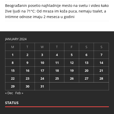
Beograđanin posetio najhladnije mesto na svetu i video kako
žive ljudi na 71°C: Od mraza im koža puca, nemaju toalet, a
intimne odnose imaju 2 meseca u godini
JANUARY 2024
M
T
W
T
F
S
S
1
2
3
4
5
6
7
8
9
10
11
12
13
14
15
16
17
18
19
20
21
22
23
24
25
26
27
28
29
30
31
« Dec
Feb »
STATUS