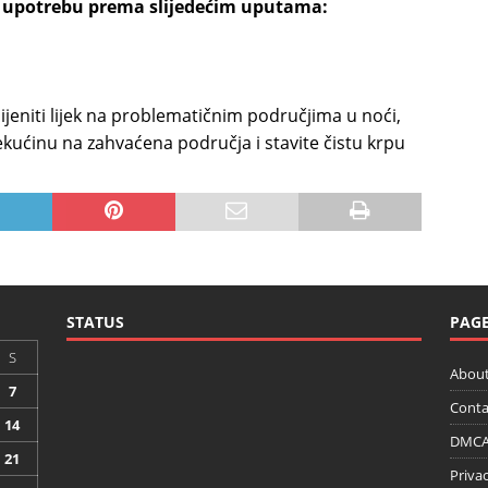
rnu upotrebu prema slijedećim uputama:
jeniti lijek na problematičnim područjima u noći,
tekućinu na zahvaćena područja i stavite čistu krpu
STATUS
PAG
S
About
7
Conta
14
DMCA 
21
Privac