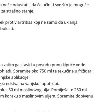
 da neće odustati i da će učiniti sve što je moguće
za strašno stanje.
jek protiv artritisa koji ne samo da uklanja
bolesti.
, a zatim ga staviti u posudu punu kipuće vode.
hladi. Spremite oko 750 ml te tekućine u frižider i
njske aplikacije.
og sredstva na vanjskoj upotrebi:
 plus 50 ml maslinovog ulja. Pomiješajte 250 ml
nom koraku s maslinovim uljem. Spremite dobivenu