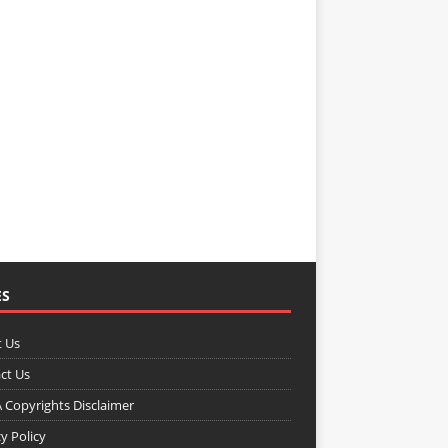
ES
 Us
ct Us
Copyrights Disclaimer
y Policy