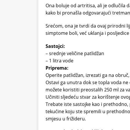
Ona boluje od artritisa, ali je odlučila
kako bi pronašla odgovarajući tretman 
Srećom, ona je tvrdi da ovaj prirodni li
simptome boli, već uklanja i posljedice 
Sastojci:
– srednje veličine patlidžan
– 1 litra vode
Priprema:
Operite patlidžan, izrezati ga na obruč
Ostavi ga unutra dok se topla voda ne o
možete koristiti preostalih 250 ml za va
Učiniti sljedeću stvar za korištenje ov
Trebate iste sastojke kao i prethodno,
tekućine koju ste spremili u prethod
smjesu u frižideru.