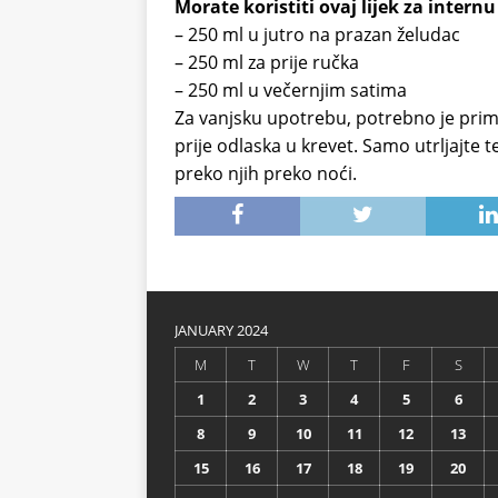
Morate koristiti ovaj lijek za inte
– 250 ml u jutro na prazan želudac
– 250 ml za prije ručka
– 250 ml u večernjim satima
Za vanjsku upotrebu, potrebno je primi
prije odlaska u krevet. Samo utrljajte 
preko njih preko noći.
JANUARY 2024
M
T
W
T
F
S
1
2
3
4
5
6
8
9
10
11
12
13
15
16
17
18
19
20