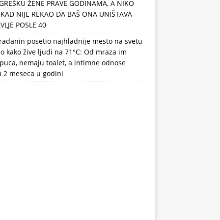
GREŠKU ŽENE PRAVE GODINAMA, A NIKO
IKAD NIJE REKAO DA BAŠ ONA UNIŠTAVA
VLJE POSLE 40
rađanin posetio najhladnije mesto na svetu
eo kako žive ljudi na 71°C: Od mraza im
puca, nemaju toalet, a intimne odnose
u 2 meseca u godini