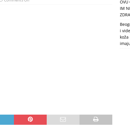
Comments Off
OVU 
puca, nemaju toalet, a intimne odnose imaju 2 meseca u godini
IM N
ZDRA
Beog
i vid
koža 
imaj