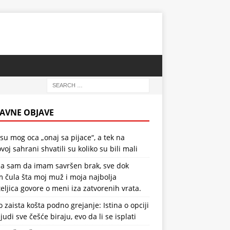
AVNE OBJAVE
 su mog oca „onaj sa pijace“, a tek na
voj sahrani shvatili su koliko su bili mali
la sam da imam savršen brak, sve dok
 čula šta moj muž i moja najbolja
teljica govore o meni iza zatvorenih vrata.
o zaista košta podno grejanje: Istina o opciji
ljudi sve češće biraju, evo da li se isplati