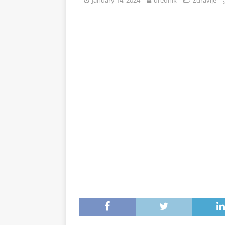
January 14, 2024
urednik
Zdravlje
na 71°C: Od mraza im koža 
ZDRAVLJE