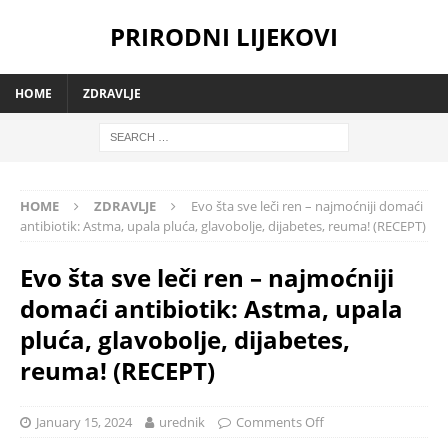
PRIRODNI LIJEKOVI
HOME
ZDRAVLJE
HOME
ZDRAVLJE
Evo šta sve leči ren – najmoćniji domaći
antibiotik: Astma, upala pluća, glavobolje, dijabetes, reuma! (RECEPT)
Evo šta sve leči ren – najmoćniji
domaći antibiotik: Astma, upala
pluća, glavobolje, dijabetes,
reuma! (RECEPT)
January 15, 2024
urednik
Comments Off