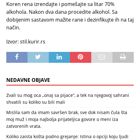
Koren rena izrendajte i pomešajte sa litar 70%
alkohola. Nakon dva dana procedite alkohol. Sa
dobijenim sastavom mažite rane i dezinfikujte ih na taj
način.
Izvor: stil.kurir.rs
NEDAVNE OBJAVE
Zvali su mog oca „onaj sa pijace“, a tek na njegovoj sahrani
shvatili su koliko su bili mali
Mislila sam da imam savršen brak, sve dok nisam čula šta
moj muž i moja najbolja prijateljica govore o meni iza
zatvorenih vrata.
Koliko zaista košta podno grejanje: Istina o opciji koju ljudi