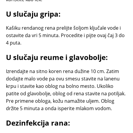
U slučaju gripa:
Kašiku rendanog rena prelijte šoljom ključale vode i
ostavite da vri 5 minuta. Procedite i pijte ovaj čaj 3 do
4 puta.
U slučaju reume i glavobolje:
Izrendajte na sitno koren rena dužine 10 cm. Zatim
dodajte malo vode pa ovu smesu stavite na lanenu
krpu i stavite kao oblog na bolno mesto. Ukoliko
patite od glavobolje, oblog od rena stavite na potiljak.
Pre primene obloga, kožu namažite uljem. Oblog
držite 5 minuta a onda isperite mlakom vodom.
Dezinfekcija rana: