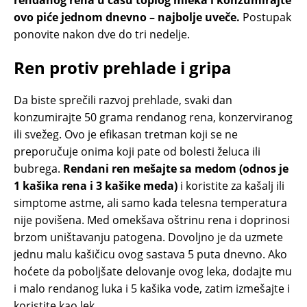
rendanog rena u čašu toplog mleka i konzumirajte
ovo piće jednom dnevno – najbolje uveče.
Postupak
ponovite nakon dve do tri nedelje.
Ren protiv prehlade i gripa
Da biste sprečili razvoj prehlade, svaki dan
konzumirajte 50 grama rendanog rena, konzerviranog
ili svežeg. Ovo je efikasan tretman koji se ne
preporučuje onima koji pate od bolesti želuca ili
bubrega.
Rendani ren mešajte sa medom (odnos je
1 kašika rena i 3 kašike meda)
i koristite za kašalj ili
simptome astme, ali samo kada telesna temperatura
nije povišena. Med omekšava oštrinu rena i doprinosi
brzom uništavanju patogena. Dovoljno je da uzmete
jednu malu kašičicu ovog sastava 5 puta dnevno. Ako
hoćete da poboljšate delovanje ovog leka, dodajte mu
i malo rendanog luka i 5 kašika vode, zatim izmešajte i
koristite kao lek.