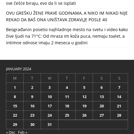
sve češće biraju, evo da li se isplati
OVU GREŠKU ŽENE PRAVE GODINAMA, A NIKO IM NIKAD NIJE
REKAO DA BAŠ ONA UNIŠTAVA ZDRAVLJE POSLE 40
Beograđanin posetio najhladnije mesto na svetu i video kako
žive ljudi na 71°C: Od mraza im koža puca, nemaju toalet, a
intimne odnose imaju 2 meseca u godini
JANUARY 2024
M
T
W
T
F
S
S
1
2
3
4
5
6
7
8
9
10
11
12
13
14
15
16
17
18
19
20
21
22
23
24
25
26
27
28
29
30
31
« Dec
Feb »