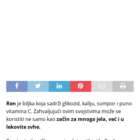
Ren
je biljka koja sadrži glikozid, kaliju, sumpor i puno
vitamina C. Zahvaljujući ovim svojstvima može se
koristiti ne samo kao
začin za mnoga jela, već i u
lekovite svhe.