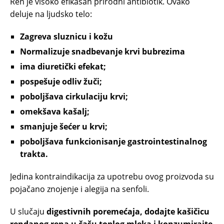
Ren je visoko efikasan prirodni antibiotik. Ovako
deluje na ljudsko telo:
Zagreva sluznicu i kožu
Normalizuje snadbevanje krvi bubrezima
ima diuretički efekat;
pospešuje odliv žuči;
poboljšava cirkulaciju krvi;
omekšava kašalj;
smanjuje šećer u krvi;
poboljšava funkcionisanje gastrointestinalnog
trakta.
Jedina kontraindikacija za upotrebu ovog proizvoda su
pojačano znojenje i alegija na senfoli.
U slučaju
digestivnih poremećaja, dodajte kašičicu