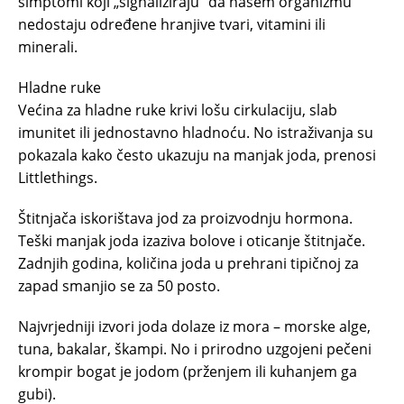
simptomi koji „signaliziraju“ da našem organizmu
nedostaju određene hranjive tvari, vitamini ili
minerali.
Hladne ruke
Većina za hladne ruke krivi lošu cirkulaciju, slab
imunitet ili jednostavno hladnoću. No istraživanja su
pokazala kako često ukazuju na manjak joda, prenosi
Littlethings.
Štitnjača iskorištava jod za proizvodnju hormona.
Teški manjak joda izaziva bolove i oticanje štitnjače.
Zadnjih godina, količina joda u prehrani tipičnoj za
zapad smanjio se za 50 posto.
Najvrjedniji izvori joda dolaze iz mora – morske alge,
tuna, bakalar, škampi. No i prirodno uzgojeni pečeni
krompir bogat je jodom (prženjem ili kuhanjem ga
gubi).