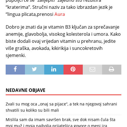
pupoljci će se “zalijepiti” zajedno što rezultira
“kraterima”. Stručni naziv za tako izbrazdan jezik je
“lingua plicata,prenosi
Aura
Dobro je znati da je vitamin B3 ključan za sprečavanje
anemije, glavobolja, visokog kolesterola i umora. Kako
biste dodali ovaj vrijedan vitamin u prehranu, jedite
više graška, avokada, kikirikija i suncokretovih
sjemenki.
NEDAVNE OBJAVE
Zvali su mog oca „onaj sa pijace“, a tek na njegovoj sahrani
shvatili su koliko su bili mali
Mislila sam da imam savršen brak, sve dok nisam čula šta
moj muž i moja najbolja prijateljica govore o meni iza