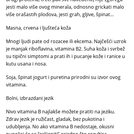
jesti malo više ovog minerala, odnosno grickati malo
više orašastih plodova, jesti grah, gljive, špinat…
Masna, crvena i ljušteća koža
Mnogi ljudi pate od rozacee ili ekcema. Najčešći uzrok
je manjak riboflavina, vitamina B2. Suha koža i svrbež
su tipični simptomi a prati ih i pucanje kože i ranice u
kutu usana i nosa.
Soja, špinat jogurt i puretina prirodni su izvor ovog
vitamina.
Bolni, izbrazdani jezik
Nivo vitamina B najlakše možete pratiti na jeziku.
Zdrav jezik je ružičast, gladak, bez pukotina i
udubljenja. No ako vitamina B nedostaje, okusni