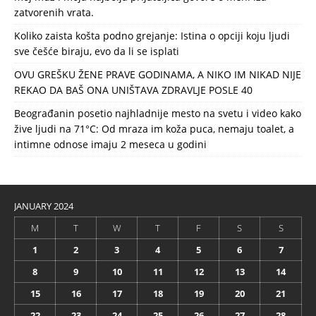
zatvorenih vrata.
Koliko zaista košta podno grejanje: Istina o opciji koju ljudi
sve češće biraju, evo da li se isplati
OVU GREŠKU ŽENE PRAVE GODINAMA, A NIKO IM NIKAD NIJE
REKAO DA BAŠ ONA UNIŠTAVA ZDRAVLJE POSLE 40
Beograđanin posetio najhladnije mesto na svetu i video kako
žive ljudi na 71°C: Od mraza im koža puca, nemaju toalet, a
intimne odnose imaju 2 meseca u godini
JANUARY 2024
M
T
W
T
F
S
S
1
2
3
4
5
6
7
8
9
10
11
12
13
14
15
16
17
18
19
20
21
22
23
24
25
26
27
28