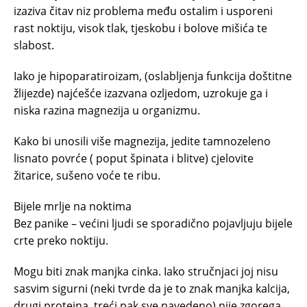
izaziva čitav niz problema među ostalim i usporeni
rast noktiju, visok tlak, tjeskobu i bolove mišića te
slabost.
Iako je hipoparatiroizam, (oslabljenja funkcija doštitne
žlijezde) najćešće izazvana ozljedom, uzrokuje ga i
niska razina magnezija u organizmu.
Kako bi unosili više magnezija, jedite tamnozeleno
lisnato povrće ( poput špinata i blitve) cjelovite
žitarice, sušeno voće te ribu.
Bijele mrlje na noktima
Bez panike – većini ljudi se sporadično pojavljuju bijele
crte preko noktiju.
Mogu biti znak manjka cinka. Iako stručnjaci joj nisu
sasvim sigurni (neki tvrde da je to znak manjka kalcija,
drugi proteina, treći pak sve navedeno) nije zgorega