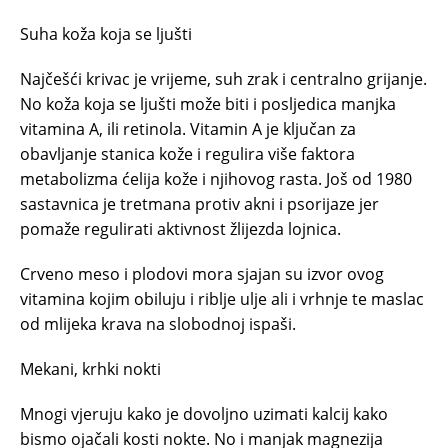
Suha koža koja se ljušti
Najčešći krivac je vrijeme, suh zrak i centralno grijanje.
No koža koja se ljušti može biti i posljedica manjka
vitamina A, ili retinola. Vitamin A je ključan za
obavljanje stanica kože i regulira više faktora
metabolizma ćelija kože i njihovog rasta. Još od 1980
sastavnica je tretmana protiv akni i psorijaze jer
pomaže regulirati aktivnost žlijezda lojnica.
Crveno meso i plodovi mora sjajan su izvor ovog
vitamina kojim obiluju i riblje ulje ali i vrhnje te maslac
od mlijeka krava na slobodnoj ispaši.
Mekani, krhki nokti
Mnogi vjeruju kako je dovoljno uzimati kalcij kako
bismo ojačali kosti nokte. No i manjak magnezija