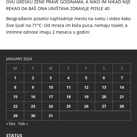
OVU GREŠKU ŽENE PRAVE GODINAMA, A NIKO IM NIKAD NIJE
REKAO DA BAŠ ONA UNIŠTAVA ZDRAVLJE POSLE 40
Beograđanin posetio najhladnije mesto na svetu i video kako
žive ljudi na 71°C: Od mraza im koža puca, nemaju toalet, a
intimne odnose imaju 2 meseca u godini
JANUARY 2024
M
T
W
T
F
S
S
1
2
3
4
5
6
7
8
9
10
11
12
13
14
15
16
17
18
19
20
21
22
23
24
25
26
27
28
29
30
31
« Dec
Feb »
STATUS