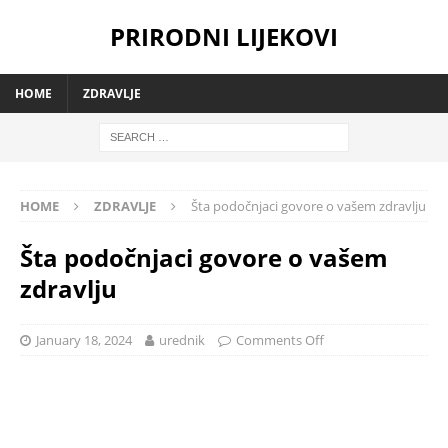
PRIRODNI LIJEKOVI
HOME
ZDRAVLJE
HOME
ZDRAVLJE
Šta podočnjaci govore o vašem zdravlju
Šta podočnjaci govore o vašem
zdravlju
January 18, 2024
urednik
Comments Off