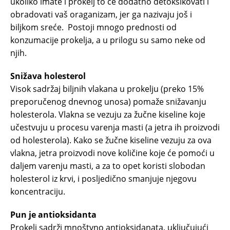
ukoliko imate i prokelj to će dodatno detoksikovati i
obradovati vaš oraganizam, jer ga nazivaju još i
biljkom sreće. Postoji mnogo prednosti od
konzumacije prokelja, a u prilogu su samo neke od
njih.
Snižava holesterol
Visok sadržaj biljnih vlakana u prokelju (preko 15%
preporučenog dnevnog unosa) pomaže snižavanju
holesterola. Vlakna se vezuju za žučne kiseline koje
učestvuju u procesu varenja masti (a jetra ih proizvodi
od holesterola). Kako se žučne kiseline vezuju za ova
vlakna, jetra proizvodi nove količine koje će pomoći u
daljem varenju masti, a za to opet koristi slobodan
holesterol iz krvi, i posljedično smanjuje njegovu
koncentraciju.
Pun je antioksidanta
Prokelj sadrži mnoštvno antioksidanata, uključujući