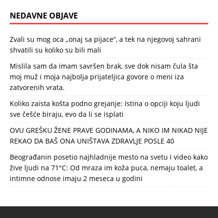
NEDAVNE OBJAVE
Zvali su mog oca „onaj sa pijace“, a tek na njegovoj sahrani
shvatili su koliko su bili mali
Mislila sam da imam savršen brak, sve dok nisam čula šta
moj muž i moja najbolja prijateljica govore o meni iza
zatvorenih vrata.
Koliko zaista košta podno grejanje: Istina o opciji koju ljudi
sve češće biraju, evo da li se isplati
OVU GREŠKU ŽENE PRAVE GODINAMA, A NIKO IM NIKAD NIJE
REKAO DA BAŠ ONA UNIŠTAVA ZDRAVLJE POSLE 40
Beograđanin posetio najhladnije mesto na svetu i video kako
žive ljudi na 71°C: Od mraza im koža puca, nemaju toalet, a
intimne odnose imaju 2 meseca u godini