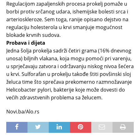
Regulacijom zapaljenskih procesa prokelj pomaže u
borbi protiv srčanog udara, ishemijske bolesti srca i
arterioskleroze. Sem toga, ranije opisano dejstvo na
regulaciju holesterola u krvi smanjuje mogućnost
blokade krvnih sudova.
Probava i dijeta
Jedna šolja prokelja sadrži četiri grama (16% dnevnog
unosa) biljnih vlakana, koja mogu pomoći pri varenju,
u sprječavaju zatvora i održavanju niskog nivoa šećera
u krvi. Sulforafan u prokelju takođe štiti povšinski sloj
želuca time što sprečava prekomerno razmnožavanje
Helicobacter pylori, bakterije koje može dovesti do
većih zdravstvenih problema sa želucem.
Novi.ba/Alo.rs