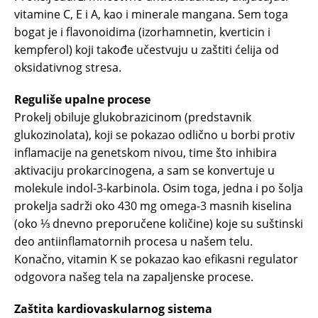
vitamine C, E i A, kao i minerale mangana. Sem toga
bogat je i flavonoidima (izorhamnetin, kverticin i
kempferol) koji takođe učestvuju u zaštiti ćelija od
oksidativnog stresa.
Reguliše upalne procese
Prokelj obiluje glukobrazicinom (predstavnik
glukozinolata), koji se pokazao odlično u borbi protiv
inflamacije na genetskom nivou, time što inhibira
aktivaciju prokarcinogena, a sam se konvertuje u
molekule indol-3-karbinola. Osim toga, jedna i po šolja
prokelja sadrži oko 430 mg omega-3 masnih kiselina
(oko ⅓ dnevno preporučene količine) koje su suštinski
deo antiinflamatornih procesa u našem telu.
Konačno, vitamin K se pokazao kao efikasni regulator
odgovora našeg tela na zapaljenske procese.
Zaštita kardiovaskularnog sistema