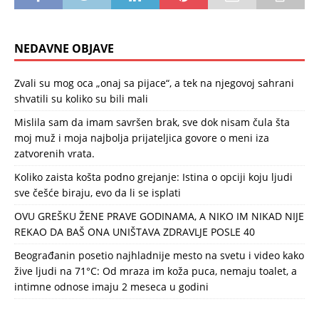
NEDAVNE OBJAVE
Zvali su mog oca „onaj sa pijace“, a tek na njegovoj sahrani
shvatili su koliko su bili mali
Mislila sam da imam savršen brak, sve dok nisam čula šta
moj muž i moja najbolja prijateljica govore o meni iza
zatvorenih vrata.
Koliko zaista košta podno grejanje: Istina o opciji koju ljudi
sve češće biraju, evo da li se isplati
OVU GREŠKU ŽENE PRAVE GODINAMA, A NIKO IM NIKAD NIJE
REKAO DA BAŠ ONA UNIŠTAVA ZDRAVLJE POSLE 40
Beograđanin posetio najhladnije mesto na svetu i video kako
žive ljudi na 71°C: Od mraza im koža puca, nemaju toalet, a
intimne odnose imaju 2 meseca u godini