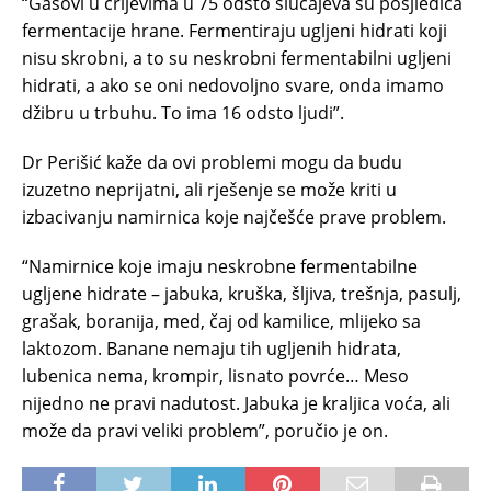
“Gasovi u crijevima u 75 odsto slučajeva su posjledica
fermentacije hrane. Fermentiraju ugljeni hidrati koji
nisu skrobni, a to su neskrobni fermentabilni ugljeni
hidrati, a ako se oni nedovoljno svare, onda imamo
džibru u trbuhu. To ima 16 odsto ljudi”.
Dr Perišić kaže da ovi problemi mogu da budu
izuzetno neprijatni, ali rješenje se može kriti u
izbacivanju namirnica koje najčešće prave problem.
“Namirnice koje imaju neskrobne fermentabilne
ugljene hidrate – jabuka, kruška, šljiva, trešnja, pasulj,
grašak, boranija, med, čaj od kamilice, mlijeko sa
laktozom. Banane nemaju tih ugljenih hidrata,
lubenica nema, krompir, lisnato povrće… Meso
nijedno ne pravi nadutost. Jabuka je kraljica voća, ali
može da pravi veliki problem”, poručio je on.