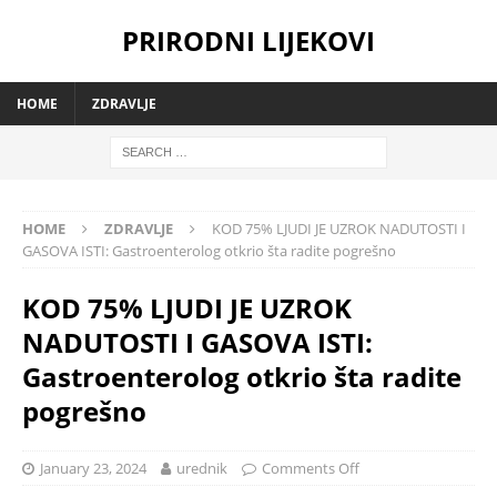
PRIRODNI LIJEKOVI
HOME
ZDRAVLJE
HOME
ZDRAVLJE
KOD 75% LJUDI JE UZROK NADUTOSTI I
GASOVA ISTI: Gastroenterolog otkrio šta radite pogrešno
KOD 75% LJUDI JE UZROK
NADUTOSTI I GASOVA ISTI:
Gastroenterolog otkrio šta radite
pogrešno
January 23, 2024
urednik
Comments Off