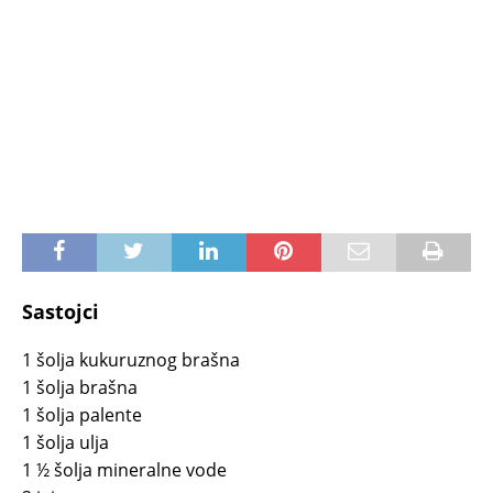
Sastojci
1 šolja kukuruznog brašna
1 šolja brašna
1 šolja palente
1 šolja ulja
1 ½ šolja mineralne vode