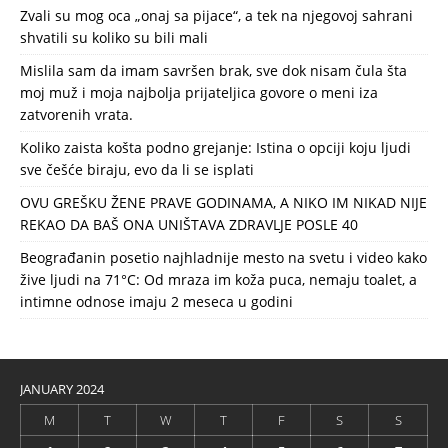
Zvali su mog oca „onaj sa pijace“, a tek na njegovoj sahrani
shvatili su koliko su bili mali
Mislila sam da imam savršen brak, sve dok nisam čula šta
moj muž i moja najbolja prijateljica govore o meni iza
zatvorenih vrata.
Koliko zaista košta podno grejanje: Istina o opciji koju ljudi
sve češće biraju, evo da li se isplati
OVU GREŠKU ŽENE PRAVE GODINAMA, A NIKO IM NIKAD NIJE
REKAO DA BAŠ ONA UNIŠTAVA ZDRAVLJE POSLE 40
Beograđanin posetio najhladnije mesto na svetu i video kako
žive ljudi na 71°C: Od mraza im koža puca, nemaju toalet, a
intimne odnose imaju 2 meseca u godini
JANUARY 2024
M
T
W
T
F
S
S