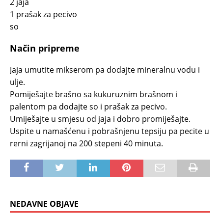
2 jaja
1 prašak za pecivo
so
Način pripreme
Jaja umutite mikserom pa dodajte mineralnu vodu i
ulje.
Pomiješajte brašno sa kukuruznim brašnom i
palentom pa dodajte so i prašak za pecivo.
Umiješajte u smjesu od jaja i dobro promiješajte.
Uspite u namašćenu i pobrašnjenu tepsiju pa pecite u
rerni zagrijanoj na 200 stepeni 40 minuta.
NEDAVNE OBJAVE