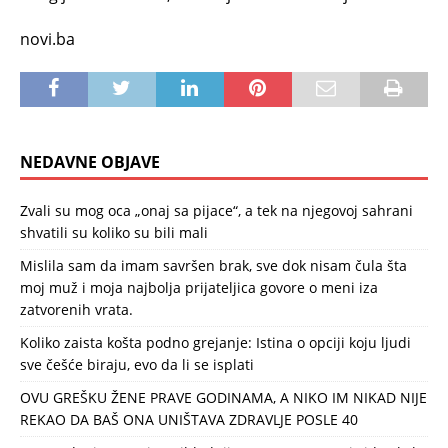
novi.ba
NEDAVNE OBJAVE
Zvali su mog oca „onaj sa pijace“, a tek na njegovoj sahrani
shvatili su koliko su bili mali
Mislila sam da imam savršen brak, sve dok nisam čula šta
moj muž i moja najbolja prijateljica govore o meni iza
zatvorenih vrata.
Koliko zaista košta podno grejanje: Istina o opciji koju ljudi
sve češće biraju, evo da li se isplati
OVU GREŠKU ŽENE PRAVE GODINAMA, A NIKO IM NIKAD NIJE
REKAO DA BAŠ ONA UNIŠTAVA ZDRAVLJE POSLE 40