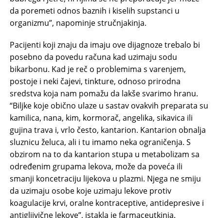
da poremeti odnos baznih i kiselih supstanci u
organizmu”, napominje stručnjakinja.
Pacijenti koji znaju da imaju ove dijagnoze trebalo bi
posebno da povedu računa kad uzimaju sodu
bikarbonu. Kad je reč o problemima s varenjem,
postoje i neki čajevi, tinkture, odnoso prirodna
sredstva koja nam pomažu da lakše svarimo hranu.
“Biljke koje obično ulaze u sastav ovakvih preparata su
kamilica, nana, kim, kormorač, angelika, sikavica ili
gujina trava i, vrlo često, kantarion. Kantarion obnalja
sluznicu želuca, ali i tu imamo neka ograničenja. S
obzirom na to da kantarion stupa u metabolizam sa
određenim grupama lekova, može da poveća ili
smanji koncetraciju lijekova u plazmi. Njega ne smiju
da uzimaju osobe koje uzimaju lekove protiv
koagulacije krvi, oralne kontraceptive, antidepresive i
antigljivične lekove”, istakla je farmaceutkinja.