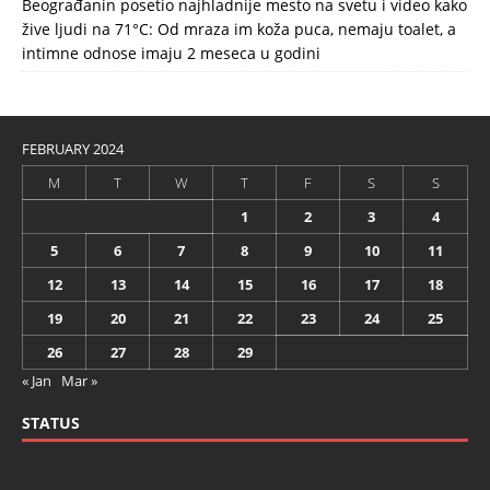
Beograđanin posetio najhladnije mesto na svetu i video kako
žive ljudi na 71°C: Od mraza im koža puca, nemaju toalet, a
intimne odnose imaju 2 meseca u godini
FEBRUARY 2024
M
T
W
T
F
S
S
1
2
3
4
5
6
7
8
9
10
11
12
13
14
15
16
17
18
19
20
21
22
23
24
25
26
27
28
29
« Jan
Mar »
STATUS