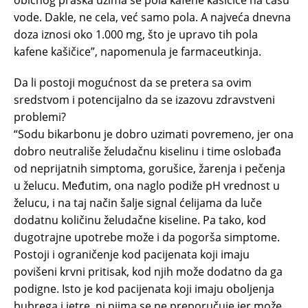
običnog praška uzima se pola kafene kašičice na čašu
vode. Dakle, ne cela, već samo pola. A najveća dnevna
doza iznosi oko 1.000 mg, što je upravo tih pola
kafene kašičice”, napomenula je farmaceutkinja.
Da li postoji mogućnost da se pretera sa ovim
sredstvom i potencijalno da se izazovu zdravstveni
problemi?
“Sodu bikarbonu je dobro uzimati povremeno, jer ona
dobro neutrališe želudačnu kiselinu i time oslobađa
od neprijatnih simptoma, gorušice, žarenja i pečenja
u želucu. Međutim, ona naglo podiže pH vrednost u
želucu, i na taj način šalje signal ćelijama da luče
dodatnu količinu želudačne kiseline. Pa tako, kod
dugotrajne upotrebe može i da pogorša simptome.
Postoji i ograničenje kod pacijenata koji imaju
povišeni krvni pritisak, kod njih može dodatno da ga
podigne. Isto je kod pacijenata koji imaju oboljenja
bubrega i jetre, ni njima se ne preporučuje jer može