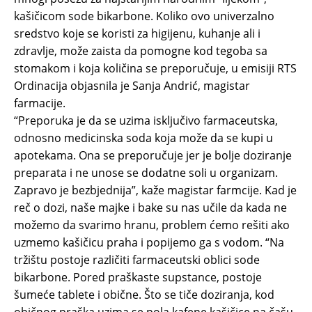
kašičicom sode bikarbone. Koliko ovo univerzalno
sredstvo koje se koristi za higijenu, kuhanje ali i
zdravlje, može zaista da pomogne kod tegoba sa
stomakom i koja količina se preporučuje, u emisiji RTS
Ordinacija objasnila je Sanja Andrić, magistar
farmacije.
“Preporuka je da se uzima isključivo farmaceutska,
odnosno medicinska soda koja može da se kupi u
apotekama. Ona se preporučuje jer je bolje doziranje
preparata i ne unose se dodatne soli u organizam.
Zapravo je bezbjednija”, kaže magistar farmcije. Kad je
reč o dozi, naše majke i bake su nas učile da kada ne
možemo da svarimo hranu, problem ćemo rešiti ako
uzmemo kašičicu praha i popijemo ga s vodom. “Na
tržištu postoje različiti farmaceutski oblici sode
bikarbone. Pored praškaste supstance, postoje
šumeće tablete i obične. Što se tiče doziranja, kod