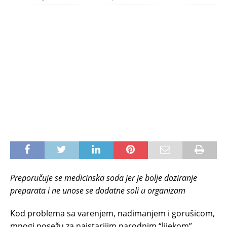
Preporučuje se medicinska soda jer je bolje doziranje
preparata i ne unose se dodatne soli u organizam
Kod problema sa varenjem, nadimanjem i gorušicom,
mnogi posežu za najstarijim narodnim “lijekom”,