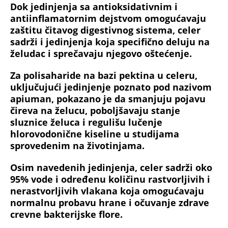
Dok jedinjenja sa antioksidativnim i
antiinflamatornim dejstvom omogućavaju
zaštitu čitavog digestivnog sistema, celer
sadrži i jedinjenja koja specifično deluju na
želudac i sprečavaju njegovo oštećenje.
Za polisaharide na bazi pektina u celeru,
uključujući jedinjenje poznato pod nazivom
apiuman, pokazano je da smanjuju pojavu
čireva na želucu, poboljšavaju stanje
sluznice želuca i regulišu lučenje
hlorovodonične kiseline u studijama
sprovedenim na životinjama.
Osim navedenih jedinjenja, celer sadrži oko
95% vode i određenu količinu rastvorljivih i
nerastvorljivih vlakana koja omogućavaju
normalnu probavu hrane i očuvanje zdrave
crevne bakterijske flore.