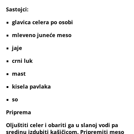
Sastojci:
glavica
celera po osobi
mleveno
juneće meso
jaje
crni luk
mast
kisela
pavlaka
so
Priprema
Oljuštiti celer i obariti ga u slanoj vodi pa
sredinu izdubiti kašičicom. Pripremiti meso