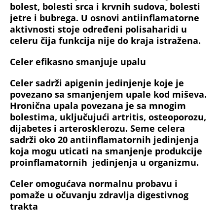
bolest, bolesti srca i krvnih sudova, bolesti
jetre i bubrega. U osnovi antiinflamatorne
aktivnosti stoje određeni polisaharidi u
celeru čija funkcija nije do kraja istražena.
Celer efikasno smanjuje upalu
Celer sadrži apigenin jedinjenje koje je
povezano sa smanjenjem upale kod miševa.
Hronična upala povezana je sa mnogim
bolestima, uključujući artritis, osteoporozu,
dijabetes i arterosklerozu. Seme celera
sadrži oko 20 antiinflamatornih jedinjenja
koja mogu uticati na smanjenje produkcije
proinflamatornih jedinjenja u organizmu.
Celer omogućava normalnu probavu i
pomaže u očuvanju zdravlja digestivnog
trakta