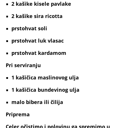
2
kašike kisele pavlake
2
kašike sira ricotta
prstohvat
soli
prstohvat luk
vlasac
prstohvat
kardamom
Pri serviranju
1
kašičica maslinovog ulja
1
kašičica bundevinog ulja
malo
bibera ili čilija
Priprema
Celer očistimo i polovinu ga spremimo u