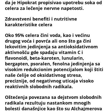
da je Hipokrat propisivao upotrebu soka od
celera za lečenje nervne napetosti.
Zdravstveni benefiti i nutritivne
karakteristike celera
Oko 95% celera čini voda, kao i većinu
drugog voća i povrća ali ono što ga čini
lekovitim jedinjenja sa antioksidativnom
aktivnošću gde spadaju vitamin C i
flavonoidi, beta-karoten, lunularin,
bergapten, psoralen, fenolna jedinjenja sa
visokim redukcionim potencijalom koji štiti
naše ćelije od oksidativnog stresa,
preciznije, od negativnog uticaja visoko
reaktivnih slobodnih radikala.
Oštećenja povezana sa dejstvom slobodnih
radikala rezultuju nastankom mnogih
bolesti današnjice kao što su Alchajmerova