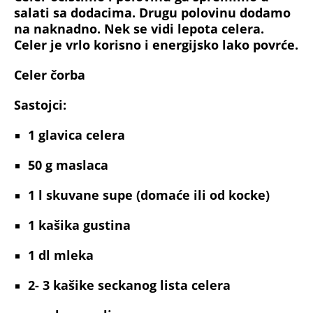
salati sa dodacima. Drugu polovinu dodamo
na naknadno. Nek se vidi lepota celera.
Celer je vrlo korisno i energijsko lako povrće.
Celer čorba
Sastojci:
1
glavica celera
50 g
maslaca
1 l
skuvane supe (domaće ili od kocke)
1
kašika gustina
1 dl
mleka
2- 3
kašike seckanog lista celera