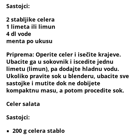
Sastojci:
2 stabljike celera
1 limeta ili limun
4 dl vode
menta po ukusu
Priprema:
Operite celer i isečite krajeve.
Ubacite ga u sokovnik i iscedite jednu
limetu (limun), pa dodajte hladnu vodu.
Ukoliko pravite sok u blenderu, ubacite sve
sastojke i mutite dok ne dobijete
kompaktnu masu, a potom procedite sok.
Celer salata
Sastojci:
200 g
celera stablo