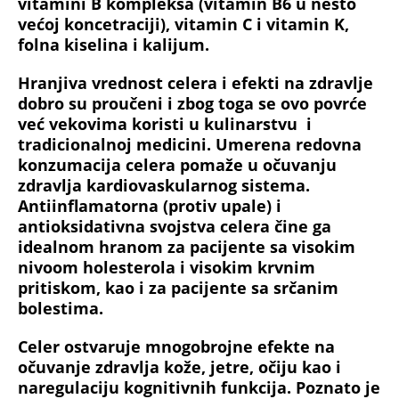
vitamini B kompleksa (vitamin B6 u nešto
većoj koncetraciji), vitamin C i vitamin K,
folna kiselina i kalijum.
Hranjiva vrednost celera i efekti na zdravlje
dobro su proučeni i zbog toga se ovo povrće
već vekovima koristi u kulinarstvu i
tradicionalnoj medicini. Umerena redovna
konzumacija celera pomaže u očuvanju
zdravlja kardiovaskularnog sistema.
Antiinflamatorna (protiv upale) i
antioksidativna svojstva celera čine ga
idealnom hranom za pacijente sa visokim
nivoom holesterola i visokim krvnim
pritiskom, kao i za pacijente sa srčanim
bolestima.
Celer ostvaruje mnogobrojne efekte na
očuvanje zdravlja kože, jetre, očiju kao i
naregulaciju kognitivnih funkcija. Poznato je