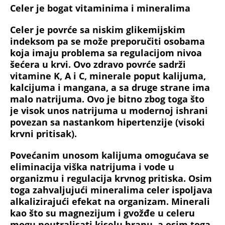
Celer je bogat vitaminima i mineralima
Celer je povrće sa niskim glikemijskim
indeksom pa se može preporučiti osobama
koja imaju problema sa regulacijom nivoa
šećera u krvi. Ovo zdravo povrće sadrži
vitamine K, A i C, minerale poput kalijuma,
kalcijuma i mangana, a sa druge strane ima
malo natrijuma. Ovo je bitno zbog toga što
je visok unos natrijuma u modernoj ishrani
povezan sa nastankom hipertenzije (visoki
krvni pritisak).
Povećanim unosom kalijuma omogućava se
eliminacija viška natrijuma i vode u
organizmu i regulacija krvnog pritiska. Osim
toga zahvaljujući mineralima celer ispoljava
alkalizirajući efekat na organizam. Minerali
kao što su magnezijum i gvožđe u celeru
mogu neutralisati kiselu hranu, a osim toga