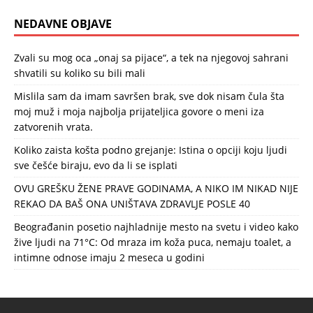
NEDAVNE OBJAVE
Zvali su mog oca „onaj sa pijace“, a tek na njegovoj sahrani
shvatili su koliko su bili mali
Mislila sam da imam savršen brak, sve dok nisam čula šta
moj muž i moja najbolja prijateljica govore o meni iza
zatvorenih vrata.
Koliko zaista košta podno grejanje: Istina o opciji koju ljudi
sve češće biraju, evo da li se isplati
OVU GREŠKU ŽENE PRAVE GODINAMA, A NIKO IM NIKAD NIJE
REKAO DA BAŠ ONA UNIŠTAVA ZDRAVLJE POSLE 40
Beograđanin posetio najhladnije mesto na svetu i video kako
žive ljudi na 71°C: Od mraza im koža puca, nemaju toalet, a
intimne odnose imaju 2 meseca u godini