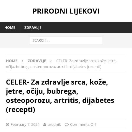
PRIRODNI LIJEKOVI
HOME
ZDRAVLJE
HOME
ZDRAVLJE
CELER- Za zdravlje srca, kože, jetre,
očiju, bubrega, osteoporozu, artritis, dijabetes (recepti)
CELER- Za zdravlje srca, kože,
jetre, očiju, bubrega,
osteoporozu, artritis, dijabetes
(recepti)
February 7, 2024
urednik
Comments Off