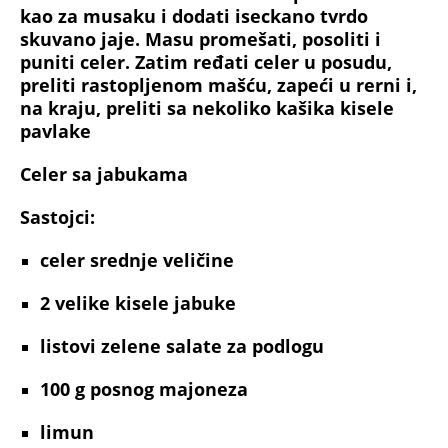
kao za musaku i dodati iseckano tvrdo
skuvano jaje. Masu promešati, posoliti i
puniti celer. Zatim ređati celer u posudu,
preliti rastopljenom mašću, zapeći u rerni i,
na kraju, preliti sa nekoliko kašika kisele
pavlake
Celer sa jabukama
Sastojci:
celer
srednje veličine
2
velike kisele jabuke
listovi
zelene salate za podlogu
100 g
posnog majoneza
limun