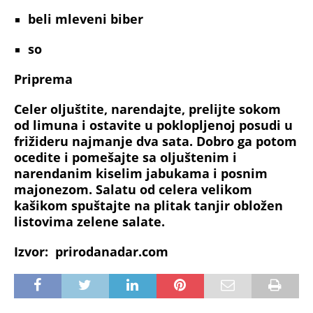
beli
mleveni biber
so
Priprema
Celer oljuštite, narendajte, prelijte sokom
od limuna i ostavite u poklopljenoj posudi u
frižideru najmanje dva sata. Dobro ga potom
ocedite i pomešajte sa oljuštenim i
narendanim kiselim jabukama i posnim
majonezom. Salatu od celera velikom
kašikom spuštajte na plitak tanjir obložen
listovima zelene salate.
Izvor:
prirodanadar.com