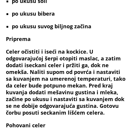
po
ukusu soli
po
ukusu bibera
po
ukusu suvog biljnog začina
Priprema
Celer očistiti i iseći na kockice. U
odgovarajućoj šerpi otopiti maslac, a zatim
dodati iseckani celer i pržiti ga, dok ne
omekša. Naliti supom od povrća i nastaviti
sa kuvanjem na umerenoj temperaturi, tako
da celer bude potpuno mekan. Pred kraj
kuvanja dodati mešavinu gustina i mleka,
začine po ukusu i nastaviti sa kuvanjem dok
se ne dobije odgovarajuća gustina. Gotovu
čorbu posuti seckanim lišćem celera.
Pohovani celer