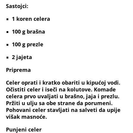
Sastojci:
1
koren celera
100 g
brašna
100 g
prezle
2
jajeta
Priprema
Celer oprati i kratko obariti u kipućoj vodi.
Očistiti celer i iseči na kolutove. Komade
celera prvo uvaljati u brašno, jaja i prezlu.
Pržiti u ulju sa obe strane da porumeni.
Pohovani celer stavljati na salveti da upije
višak masnoće.
Punjeni celer