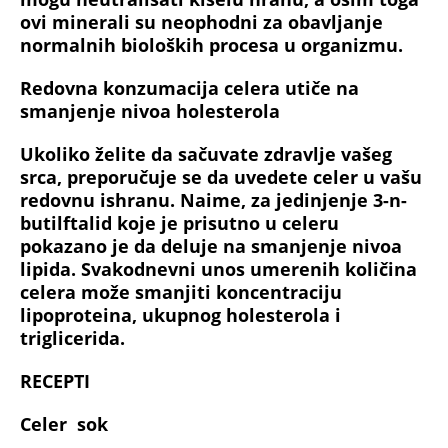
ovi minerali su neophodni za obavljanje
normalnih bioloških procesa u organizmu.
Redovna konzumacija celera utiče na
smanjenje nivoa holesterola
Ukoliko želite da sačuvate zdravlje vašeg
srca, preporučuje se da uvedete celer u vašu
redovnu ishranu. Naime, za jedinjenje 3-n-
butilftalid koje je prisutno u celeru
pokazano je da deluje na smanjenje nivoa
lipida. Svakodnevni unos umerenih količina
celera može smanjiti koncentraciju
lipoproteina, ukupnog holesterola i
triglicerida.
RECEPTI
Celer sok