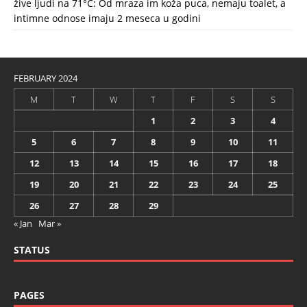
žive ljudi na 71°C: Od mraza im koža puca, nemaju toalet, a
intimne odnose imaju 2 meseca u godini
FEBRUARY 2024
M
T
W
T
F
S
S
1
2
3
4
5
6
7
8
9
10
11
12
13
14
15
16
17
18
19
20
21
22
23
24
25
26
27
28
29
« Jan
Mar »
STATUS
PAGES