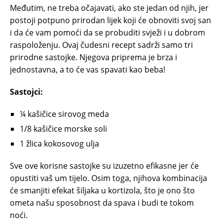
Međutim, ne treba očajavati, ako ste jedan od njih, jer
postoji potpuno prirodan lijek koji će obnoviti svoj san
i da će vam pomoći da se probuditi svježi i u dobrom
raspoloženju. Ovaj čudesni recept sadrži samo tri
prirodne sastojke. Njegova priprema je brza i
jednostavna, a to će vas spavati kao beba!
Sastojci:
¼ kašičice sirovog meda
1/8 kašičice morske soli
1 žlica kokosovog ulja
Sve ove korisne sastojke su izuzetno efikasne jer će
opustiti vaš um tijelo. Osim toga, njihova kombinacija
će smanjiti efekat šiljaka u kortizola, što je ono što
ometa našu sposobnost da spava i budi te tokom
noći.