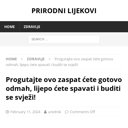
PRIRODNI LIJEKOVI
HOME
ZDRAVLJE
HOME
ZDRAVLJE
Progutajte ovo zaspat ćete gotovo
odmah, lijepo ćete spavati i buditi se svježi!
Progutajte ovo zaspat ćete gotovo
odmah, lijepo ćete spavati i buditi
se svježi!
February 11, 2024
urednik
Comments Off