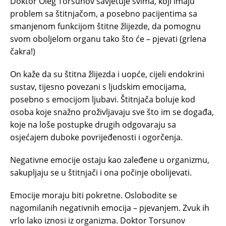
Doktor Oleg Torsunov savjetuje svima, koji imaju
problem sa štitnjačom, a posebno pacijentima sa
smanjenom funkcijom štitne žlijezde, da pomognu
svom oboljelom organu tako što će – pjevati (grlena
čakra!)
On kaže da su štitna žlijezda i uopće, cijeli endokrini
sustav, tijesno povezani s ljudskim emocijama,
posebno s emocijom ljubavi. Štitnjača boluje kod
osoba koje snažno proživljavaju sve što im se događa,
koje na loše postupke drugih odgovaraju sa
osjećajem duboke povrijeđenosti i ogorčenja.
Negativne emocije ostaju kao zaleđene u organizmu,
sakupljaju se u štitnjači i ona počinje obolijevati.
Emocije moraju biti pokretne. Oslobodite se
nagomilanih negativnih emocija – pjevanjem. Zvuk ih
vrlo lako iznosi iz organizma. Doktor Torsunov