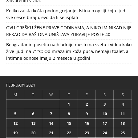
zatvorenih vrata.
Koliko zaista košta podno grejanje: Istina o opciji koju ljudi
sve češće biraju, evo da li se isplati
OVU GREŠKU ŽENE PRAVE GODINAMA, A NIKO IM NIKAD NIJE
REKAO DA BAŠ ONA UNIŠTAVA ZDRAVLJE POSLE 40
Beograđanin posetio najhladnije mesto na svetu i video kako
žive ljudi na 71°C: Od mraza im koža puca, nemaju toalet, a
intimne odnose imaju 2 meseca u godini
FEBRUARY 2024
M
T
W
T
F
S
S
1
2
3
4
5
6
7
8
9
10
11
12
13
14
15
16
17
18
19
20
21
22
23
24
25