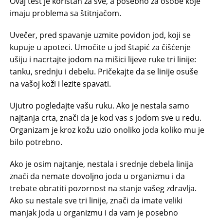
Ovaj test je koristan za sve, a posebno za osobe koje
imaju problema sa štitnjačom.
Uvečer, pred spavanje uzmite povidon jod, koji se
kupuje u apoteci. Umočite u jod štapić za čišćenje
ušiju i nacrtajte jodom na mišici lijeve ruke tri linije:
tanku, srednju i debelu. Pričekajte da se linije osuše
na vašoj koži i lezite spavati.
Ujutro pogledajte vašu ruku. Ako je nestala samo
najtanja crta, znači da je kod vas s jodom sve u redu.
Organizam je kroz kožu uzio onoliko joda koliko mu je
bilo potrebno.
Ako je osim najtanje, nestala i srednje debela linija
znači da nemate dovoljno joda u organizmu i da
trebate obratiti pozornost na stanje vašeg zdravlja.
Ako su nestale sve tri linije, znači da imate veliki
manjak joda u organizmu i da vam je posebno