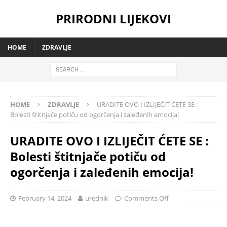
PRIRODNI LIJEKOVI
HOME
ZDRAVLJE
HOME
ZDRAVLJE
URADITE OVO I IZLIJEČIT ĆETE SE :
Bolesti štitnjače potiču od ogorčenja i zaleđenih emocija!
URADITE OVO I IZLIJEČIT ĆETE SE :
Bolesti štitnjače potiču od
ogorčenja i zaleđenih emocija!
February 14, 2024
urednik
Comments Off