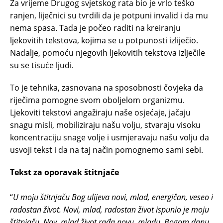
Za vrijeme Drugog svjetskog rata bio je vrlo teško
ranjen, liječnici su tvrdili da je potpuni invalid i da mu
nema spasa. Tada je počeo raditi na kreiranju
ljekovitih tekstova, kojima se u potpunosti izliječio.
Nadalje, pomoću njegovih ljekovitih tekstova izlječile
su se tisuće ljudi.
To je tehnika, zasnovana na sposobnosti čovjeka da
riječima pomogne svom oboljelom organizmu.
Ljekoviti tekstovi angažiraju naše osjećaje, jačaju
snagu misli, mobiliziraju našu volju, stvaraju visoku
koncentraciju snage volje i usmjeravaju našu volju da
usvoji tekst i da na taj način pomognemo sami sebi.
Tekst za oporavak štitnjače
“
U moju štitnjaču Bog ulijeva novi, mlad, energičan, veseo i
radostan život. Novi, mlad, radostan život ispunio je moju
štitnjaču. Nov, mlad život rađa novu, mladu, Bogom danu,