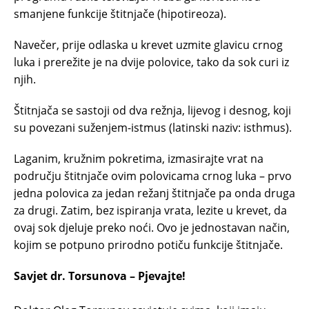
smanjene funkcije štitnjače (hipotireoza).
Navečer, prije odlaska u krevet uzmite glavicu crnog
luka i prerežite je na dvije polovice, tako da sok curi iz
njih.
Štitnjača se sastoji od dva režnja, lijevog i desnog, koji
su povezani suženjem-istmus (latinski naziv: isthmus).
Laganim, kružnim pokretima, izmasirajte vrat na
području štitnjače ovim polovicama crnog luka – prvo
jedna polovica za jedan režanj štitnjače pa onda druga
za drugi. Zatim, bez ispiranja vrata, lezite u krevet, da
ovaj sok djeluje preko noći. Ovo je jednostavan način,
kojim se potpuno prirodno potiču funkcije štitnjače.
Savjet dr. Torsunova – Pjevajte!