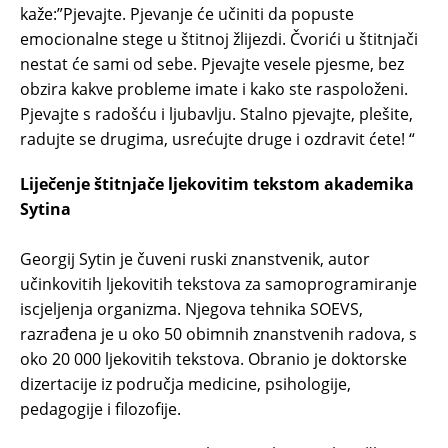
kaže:”Pjevajte. Pjevanje će učiniti da popuste
emocionalne stege u štitnoj žlijezdi. Čvorići u štitnjači
nestat će sami od sebe. Pjevajte vesele pjesme, bez
obzira kakve probleme imate i kako ste raspoloženi.
Pjevajte s radošću i ljubavlju. Stalno pjevajte, plešite,
radujte se drugima, usrećujte druge i ozdravit ćete! “
Liječenje štitnjače ljekovitim tekstom akademika
Sytina
Georgij Sytin je čuveni ruski znanstvenik, autor
učinkovitih ljekovitih tekstova za samoprogramiranje
iscjeljenja organizma. Njegova tehnika SOEVS,
razrađena je u oko 50 obimnih znanstvenih radova, s
oko 20 000 ljekovitih tekstova. Obranio je doktorske
dizertacije iz područja medicine, psihologije,
pedagogije i filozofije.