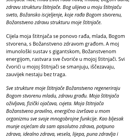
zdravu strukturu štitnjače. Bog ulijeva u moju štitnjaču
sveto, Božansko iscjeljenje, koje rađa Bogom stvorenu,
Božanstveno zdravu strukturu moje štitnjače.
Cijela moja štitnjača se ponovo rađa, mlada, Bogom
stvorena, s Božanstveno zdravom građom. A moj
imunološki sustav s gigantskom, Božanstvenom
energijom, rastvara sve čvoriće u mojoj štitnjači. Svi
čvorići u mojoj štitnjači se smanjuju, iščezavaju,
zauvijek nestaju bez traga.
Sve strukture moje štitnjače Božanstveno regeneriraju
Bogom stvorenu mladu, zdravu građu. Moja štitnjača
oživljava, fizički ojačava, cvjeta. Moja štitnjača
Božanstveno pravilno, energično izvršava u mom
organizmu sve svoje mnogobrojne funkcije. Kao bljesak
munje osjećam da sam apsolutno zdrava, potpuno
zdrava, idealno zdrava, vesela, lijepa, puna zdravlja i