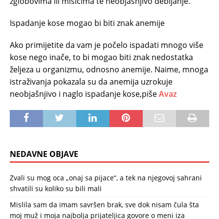
zglobovima ili mišićima te neobjašnjivo debljanje.
Ispadanje kose mogao bi biti znak anemije
Ako primijetite da vam je počelo ispadati mnogo više
kose nego inače, to bi mogao biti znak nedostatka
željeza u organizmu, odnosno anemije. Naime, mnoga
istraživanja pokazala su da anemija uzrokuje
neobjašnjivo i naglo ispadanje kose,piše
Avaz
NEDAVNE OBJAVE
Zvali su mog oca „onaj sa pijace“, a tek na njegovoj sahrani
shvatili su koliko su bili mali
Mislila sam da imam savršen brak, sve dok nisam čula šta
moj muž i moja najbolja prijateljica govore o meni iza