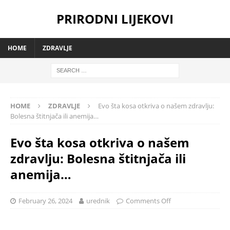
PRIRODNI LIJEKOVI
HOME
ZDRAVLJE
HOME
ZDRAVLJE
Evo šta kosa otkriva o našem zdravlju:
Bolesna štitnjača ili anemija…
Evo šta kosa otkriva o našem
zdravlju: Bolesna štitnjača ili
anemija…
February 26, 2024
urednik
Comments Off