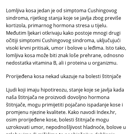
Lomljiva kosa jedan je od simptoma Cushingovog
sindroma, rijetkog stanja koje se javlja zbog previše
kortizola, primarnog hormona stresa u tijelu.
Međutim ljekari otkrivaju kako postoje mnogi drugi
očitiji simptomi Cushingovog sindroma, uključujući
visoki krvni pritisak, umor i bolove u leđima. Isto tako,
lomljiva kosa može biti znak loše prehrane, odnosno
nedostatka vitamina B, ali i proteina u organizmu.
Prorijeđena kosa nekad ukazuje na bolesti štitnjače
Ljudi koji imaju hipotireozu, stanje koje se javlja kada
naša štitnjača ne proizvodi dovoljno hormona
štitnjače, mogu primijetiti pojačano ispadanje kose i
promjenu njezine kvalitete. Kako navodi Index.hr,
osim prorijeđene kose, bolesti štitnjače mogu
uzrokovati umor, nepodnošljivost hladnoće, bolove u