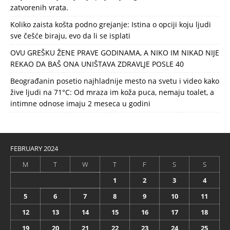
zatvorenih vrata.
Koliko zaista košta podno grejanje: Istina o opciji koju ljudi
sve češće biraju, evo da li se isplati
OVU GREŠKU ŽENE PRAVE GODINAMA, A NIKO IM NIKAD NIJE
REKAO DA BAŠ ONA UNIŠTAVA ZDRAVLJE POSLE 40
Beograđanin posetio najhladnije mesto na svetu i video kako
žive ljudi na 71°C: Od mraza im koža puca, nemaju toalet, a
intimne odnose imaju 2 meseca u godini
FEBRUARY 2024
M
T
W
T
F
S
S
1
2
3
4
5
6
7
8
9
10
11
12
13
14
15
16
17
18
19
20
21
22
23
24
25