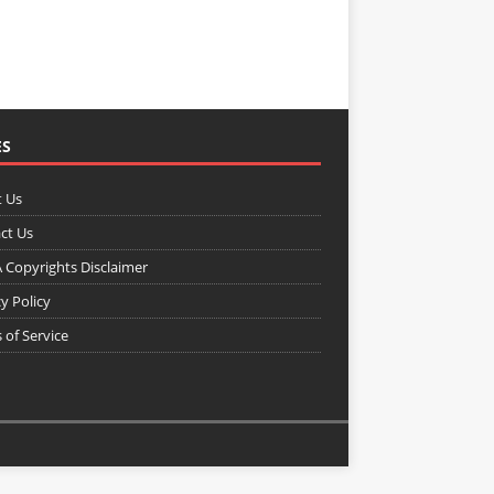
ES
 Us
ct Us
Copyrights Disclaimer
y Policy
 of Service