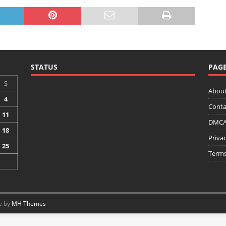
STATUS
PAG
S
About
4
Conta
11
DMCA 
18
Privac
25
Terms
e by
MH Themes