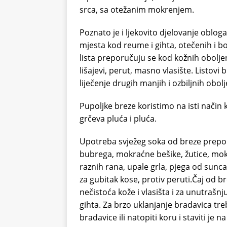
srca, sa otežanim mokrenjem.
Poznato je i ljekovito djelovanje obloga
mjesta kod reume i gihta, otečenih i 
lista preporučuju se kod kožnih oboljen
lišajevi, perut, masno vlasište. Listov
liječenje drugih manjih i ozbiljnih obolj
Pupoljke breze koristimo na isti način ka
grčeva pluća i pluća.
Upotreba svježeg soka od breze preporuču
bubrega, mokraćne bešike, žutice, mok
raznih rana, upale grla, pjega od sunca,
za gubitak kose, protiv peruti.Čaj od b
nečistoća kože i vlasišta i za unutrašn
gihta. Za brzo uklanjanje bradavica tre
bradavice ili natopiti koru i staviti je n