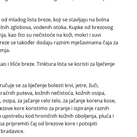
 od mladog lista breze, koji se stavljaju na bolna
bolnih zglobova, vodenih otoka. Kupke od brezovog
ja, kao što su nečistoće na koži, mokri i suvi
i breze se također dodaju raznim mješavinama čaja za
enja.
o i lišće breze. Tinktura lista se koristi za liječenje
je se za liječenje bolesti krvi, jetre, žuči,
raćnih puteva, kožnih nečistoća, kožnih osipa,
 osipa, za jačanje celo telo, za jačanje korena kose,
rezove kore koristimo za pranje i ispiranje raznih
ju upotrebu kod hroničnih kožnih oboljenja, pluća i
ba pripremiti čaj od brezove kore i potopiti
a bradavice.