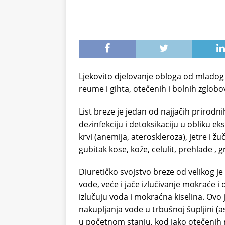
Ljekovito djelovanje obloga od mladog l
reume i gihta, otečenih i bolnih zglob
List breze je jedan od najjačih prirodni
dezinfekciju i detoksikaciju u obliku eks
krvi (anemija, ateroskleroza), jetre i ž
gubitak kose, kože, celulit, prehlade , gr
Diuretičko svojstvo breze od velikog je 
vode, veće i jače izlučivanje mokraće i d
izlučuju voda i mokraćna kiselina. Ovo 
nakupljanja vode u trbušnoj šupljini (as
u početnom stanju, kod jako otečenih 