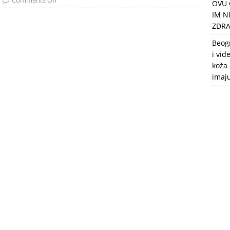
Comments Off
OVU 
puca, nemaju toalet, a intimne odnose imaju 2 meseca u godini
IM N
ZDRA
Beog
i vid
koža 
imaj