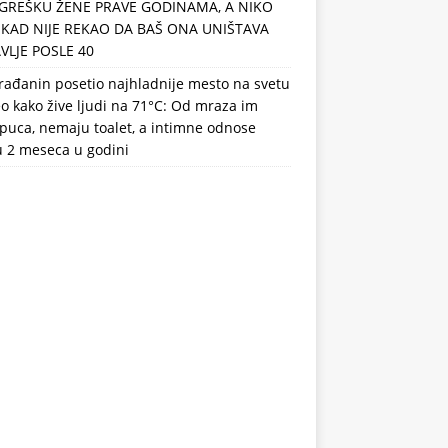
GREŠKU ŽENE PRAVE GODINAMA, A NIKO
IKAD NIJE REKAO DA BAŠ ONA UNIŠTAVA
VLJE POSLE 40
rađanin posetio najhladnije mesto na svetu
eo kako žive ljudi na 71°C: Od mraza im
puca, nemaju toalet, a intimne odnose
u 2 meseca u godini