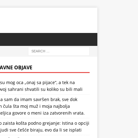
AVNE OBJAVE
 su mog oca „onaj sa pijace“, a tek na
voj sahrani shvatili su koliko su bili mali
la sam da imam savršen brak, sve dok
 čula šta moj muž i moja najbolja
teljica govore o meni iza zatvorenih vrata.
o zaista košta podno grejanje: Istina o opciji
ljudi sve češće biraju, evo da li se isplati