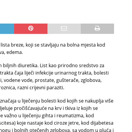
ista breze, koji se stavljaju na bolna mjesta kod
ova, edema.
h biljnih diuretika. List kao prirodno sredstvo za
trakta čaja liječi infekcije urinarnog trakta, bolesti
uči, vodene vode, prostate, gušterače, zglobova,
oznica, razni crijevni paraziti.
značaja u liječenju bolesti kod kojih se nakuplja više
jeluje pročišćavajuće na krv i tkiva iz kojih se
je važno u liječenju gihta i reumatizma, kod
citesa) koje nastaje kod ciroze jetre, kod dijabetesa
nogu i bolnih otečenih zglobova, sa vodom u pluća i