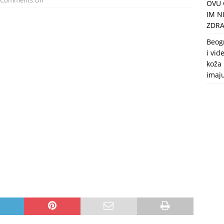
Comments Off
OVU 
puca, nemaju toalet, a intimne odnose imaju 2 meseca u godini
IM N
ZDRA
Beog
i vid
koža 
imaj