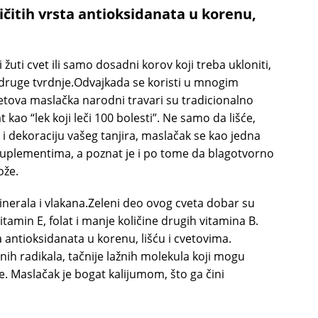
ičitih vrsta antioksidanata u korenu,
uti cvet ili samo dosadni korov koji treba ukloniti,
d druge tvrdnje.Odvajkada se koristi u mnogim
etova maslačka narodni travari su tradicionalno
 kao “lek koji leči 100 bolesti”. Ne samo da lišće,
 i dekoraciju vašeg tanjira, maslačak se kao jedna
 suplementima, a poznat je i po tome da blagotvorno
ože.
inerala i vlakana.Zeleni deo ovog cveta dobar su
vitamin E, folat i manje količine drugih vitamina B.
a antioksidanata u korenu, lišću i cvetovima.
nih radikala, tačnije lažnih molekula koji mogu
rite. Maslačak je bogat kalijumom, što ga čini