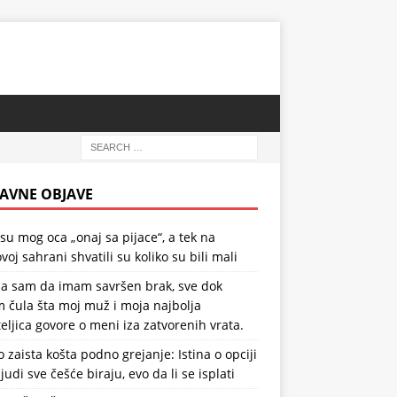
AVNE OBJAVE
 su mog oca „onaj sa pijace“, a tek na
voj sahrani shvatili su koliko su bili mali
la sam da imam savršen brak, sve dok
 čula šta moj muž i moja najbolja
teljica govore o meni iza zatvorenih vrata.
o zaista košta podno grejanje: Istina o opciji
ljudi sve češće biraju, evo da li se isplati