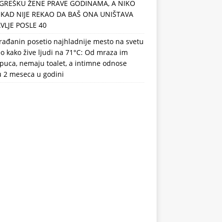
GREŠKU ŽENE PRAVE GODINAMA, A NIKO
IKAD NIJE REKAO DA BAŠ ONA UNIŠTAVA
VLJE POSLE 40
rađanin posetio najhladnije mesto na svetu
eo kako žive ljudi na 71°C: Od mraza im
puca, nemaju toalet, a intimne odnose
u 2 meseca u godini