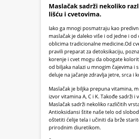
Maslačak sadrži nekoliko razl
lišću i cvetovima.
Iako ga mnogi posmatraju kao predivni ž
maslačak je daleko više i od jedne i o
oblicima tradicionalne medicine.Od cv
pravili preparat za detoksikaciju, poznat
korenje i cvet mogu da obogate kolorit
od biljaka nalazi u mnogim čajevima i
deluje na jačanje zdravlja jetre, srca i k
Maslačak je biljka prepuna vitamina, m
izvor vitamina A, C i K. Takođe sadrži i 
Maslačak sadrži nekoliko različitih vrst
Antioksidansi štite naše telo od slobod
oštetiti ćelije tela i učiniti da brže sta
prirodnim diuretikom.