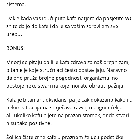
sistema.
Dakle kada vas idući puta kafa natjera da posjetite WC
znjte da je do kafe i da je sa vašim zdravljem sve
uredu.
BONUS:
Mnogi se pitaju da li je kafa zdrava za naš organizam,
pitanje je koje stručnjaci često postavljaju. Naravno
da ono pruža brojne pogodnosti organizmu, no
postoje neke stvari na koje morate obratiti pažnju.
Kafa je bitan antioksidans, pa je čak dokazano kako i u
nekim situacijama sprječava razvoj malignih ćelija –
ali, ukoliko kafu pijete na prazan stomak, onda stvari i
nisu tako pozitivne.
Šoljica čiste crne kafe u praznom želucu podstičke