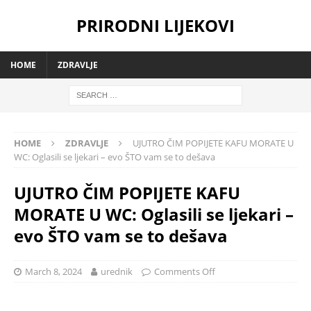
PRIRODNI LIJEKOVI
HOME
ZDRAVLJE
HOME
ZDRAVLJE
UJUTRO ČIM POPIJETE KAFU MORATE U
WC: Oglasili se ljekari – evo ŠTO vam se to dešava
UJUTRO ČIM POPIJETE KAFU
MORATE U WC: Oglasili se ljekari –
evo ŠTO vam se to dešava
March 8, 2024
urednik
Comments Off