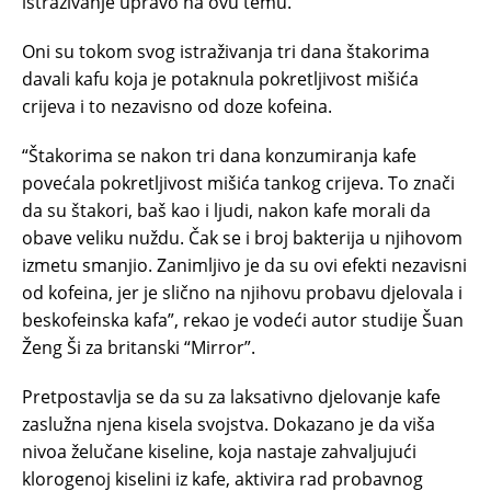
istraživanje upravo na ovu temu.
Oni su tokom svog istraživanja tri dana štakorima
davali kafu koja je potaknula pokretljivost mišića
crijeva i to nezavisno od doze kofeina.
“Štakorima se nakon tri dana konzumiranja kafe
povećala pokretljivost mišića tankog crijeva. To znači
da su štakori, baš kao i ljudi, nakon kafe morali da
obave veliku nuždu. Čak se i broj bakterija u njihovom
izmetu smanjio. Zanimljivo je da su ovi efekti nezavisni
od kofeina, jer je slično na njihovu probavu djelovala i
beskofeinska kafa”, rekao je vodeći autor studije Šuan
Ženg Ši za britanski “Mirror”.
Pretpostavlja se da su za laksativno djelovanje kafe
zaslužna njena kisela svojstva. Dokazano je da viša
nivoa želučane kiseline, koja nastaje zahvaljujući
klorogenoj kiselini iz kafe, aktivira rad probavnog