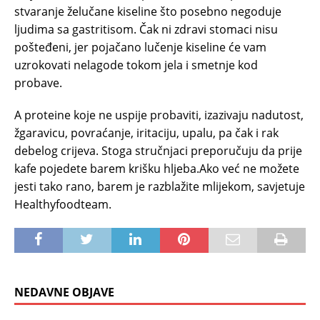
stvaranje želučane kiseline što posebno negoduje
ljudima sa gastritisom. Čak ni zdravi stomaci nisu
pošteđeni, jer pojačano lučenje kiseline će vam
uzrokovati nelagode tokom jela i smetnje kod
probave.
A proteine koje ne uspije probaviti, izazivaju nadutost,
žgaravicu, povraćanje, iritaciju, upalu, pa čak i rak
debelog crijeva. Stoga stručnjaci preporučuju da prije
kafe pojedete barem krišku hljeba.Ako već ne možete
jesti tako rano, barem je razblažite mlijekom, savjetuje
Healthyfoodteam.
NEDAVNE OBJAVE