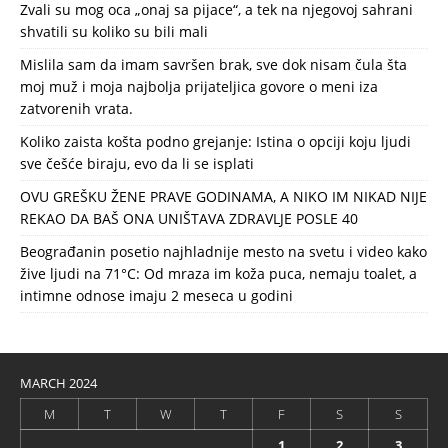
Zvali su mog oca „onaj sa pijace“, a tek na njegovoj sahrani
shvatili su koliko su bili mali
Mislila sam da imam savršen brak, sve dok nisam čula šta
moj muž i moja najbolja prijateljica govore o meni iza
zatvorenih vrata.
Koliko zaista košta podno grejanje: Istina o opciji koju ljudi
sve češće biraju, evo da li se isplati
OVU GREŠKU ŽENE PRAVE GODINAMA, A NIKO IM NIKAD NIJE
REKAO DA BAŠ ONA UNIŠTAVA ZDRAVLJE POSLE 40
Beograđanin posetio najhladnije mesto na svetu i video kako
žive ljudi na 71°C: Od mraza im koža puca, nemaju toalet, a
intimne odnose imaju 2 meseca u godini
MARCH 2024
M
T
W
T
F
S
S
1
2
3