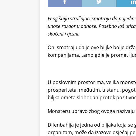
Feng šuiju stručnjaci smatraju da pojedine
unose razdor u odnose. Posebno loš utica
skučeni i tjesni.
Oni smatraju da je ove biljke bolje dr
kompanijama, tamo gdje je promet ljud
U poslovnim prostorima, velika monstera
prosperiteta, međutim, u stanu, pogoto
biljka ometa slobodan protok pozitivne
Monsteru upravo zbog ovoga nazivaju 
Difenbahija je jedna od biljaka koja s
organizam, može da izazove osjećaj peč