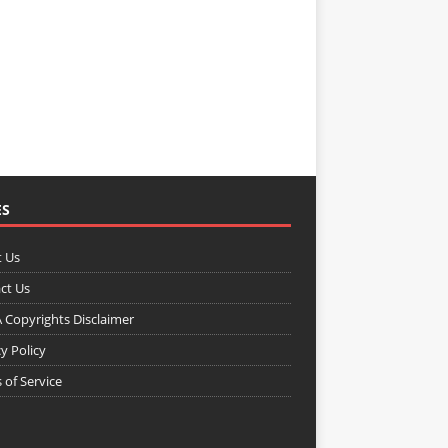
ES
 Us
ct Us
Copyrights Disclaimer
y Policy
 of Service