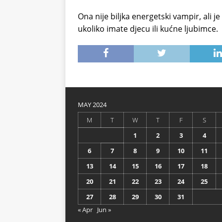
Ona nije biljka energetski vampir, ali je
ukoliko imate djecu ili kućne ljubimce.
MAY 2024
M
T
W
T
F
S
1
2
3
4
6
7
8
9
10
11
13
14
15
16
17
18
20
21
22
23
24
25
27
28
29
30
31
« Apr
Jun »