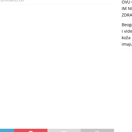
Comments Off
OVU 
puca, nemaju toalet, a intimne odnose imaju 2 meseca u godini
IM N
ZDRA
Beog
i vid
koža 
imaj