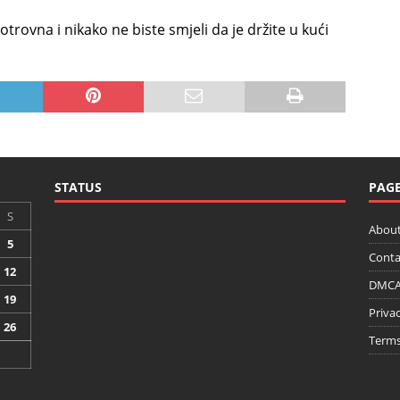
 otrovna i nikako ne biste smjeli da je držite u kući
STATUS
PAG
S
About
5
Conta
12
DMCA 
19
Privac
26
Terms