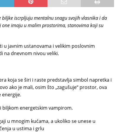
 biljke iscrpljuju mentalnu snagu svojih vlasnika i da
j one imaju u malim prostorima, stanovima koji su
žati u javnim ustanovama i velikim poslovnim
i na dnevnom nivou veliki.
 koja se širi i raste predstavlja simbol napretka i
vo ako je mali, osim što „zagušuje“ prostor, ova
 energije.
i biljkom energetskim vampirom.
e gaji u mnogim kućama, a ukoliko se unese u
enja u ustima i grlu