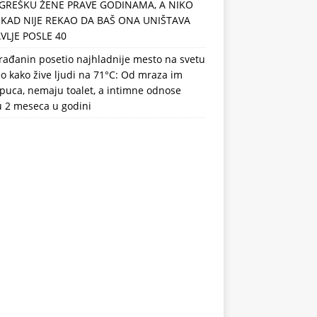
GREŠKU ŽENE PRAVE GODINAMA, A NIKO
IKAD NIJE REKAO DA BAŠ ONA UNIŠTAVA
VLJE POSLE 40
rađanin posetio najhladnije mesto na svetu
eo kako žive ljudi na 71°C: Od mraza im
puca, nemaju toalet, a intimne odnose
u 2 meseca u godini