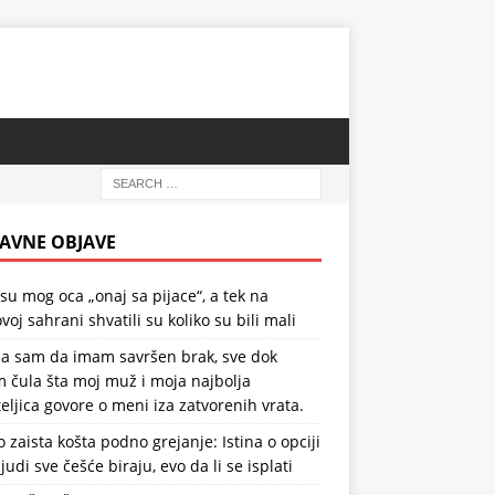
AVNE OBJAVE
 su mog oca „onaj sa pijace“, a tek na
voj sahrani shvatili su koliko su bili mali
la sam da imam savršen brak, sve dok
 čula šta moj muž i moja najbolja
teljica govore o meni iza zatvorenih vrata.
o zaista košta podno grejanje: Istina o opciji
ljudi sve češće biraju, evo da li se isplati