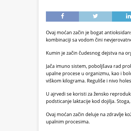
Ovaj moćan začin je bogat antioksidan
kombinaciji sa vodom čini nevjerovatn
Kumin je začin čudesnog dejstva na or
Jača imuno sistem, poboljšava rad pro
upalne procese u organizmu, kao i bolo
viškom kilograma. Reguliše i nivo holes
U ajrvedi se koristi za žensko reprodukt
podsticanje laktacije kod dojilja. Sto
Ovaj moćan začin deluje na zdravlje kože
upalnim procesima.