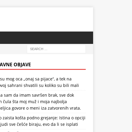
AVNE OBJAVE
 su mog oca „onaj sa pijace“, a tek na
voj sahrani shvatili su koliko su bili mali
la sam da imam savršen brak, sve dok
 čula šta moj muž i moja najbolja
teljica govore o meni iza zatvorenih vrata.
o zaista košta podno grejanje: Istina o opciji
ljudi sve češće biraju, evo da li se isplati