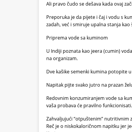
Ali pravo čudo se dešava kada ovaj z
Preporuka je da pijete i čaj i vodu s k
zadah, već i smiruje upalna stanja kao š
Priprema vode sa kuminom
U Indiji poznata kao jeera (cumin) vod
na organizam.
Dve kašike semenki kumina potopite u 
Napitak pijte svako jutro na prazan že
Redovnim konzumiranjem vode sa kumi
vaša probava će pravilno funkcionisati
Zahvaljujući “otpuštenim” nutritivnim 
Reč je o niskokaloričnom napitku jer j