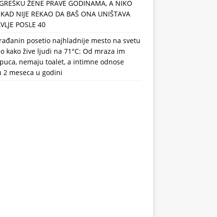
GREŠKU ŽENE PRAVE GODINAMA, A NIKO
IKAD NIJE REKAO DA BAŠ ONA UNIŠTAVA
VLJE POSLE 40
rađanin posetio najhladnije mesto na svetu
eo kako žive ljudi na 71°C: Od mraza im
puca, nemaju toalet, a intimne odnose
u 2 meseca u godini