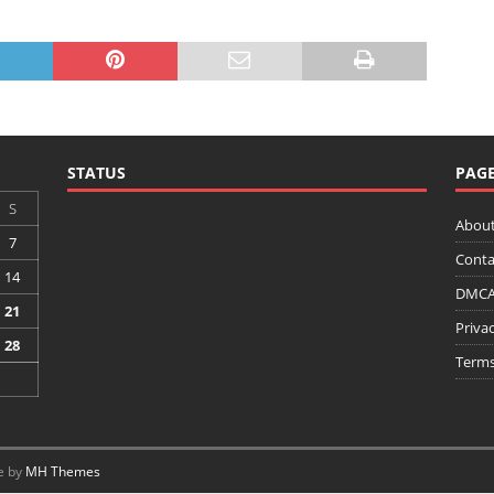
STATUS
PAG
S
About
7
Conta
14
DMCA 
21
Privac
28
Terms
e by
MH Themes