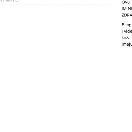
mments Off
OVU 
puca, nemaju toalet, a intimne odnose imaju 2 meseca u godini
IM N
ZDRA
Beog
i vid
koža 
imaj