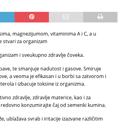
sima, magnezijumom, vitaminima A i C, a u
e stvari za organizam
ganizam i sveukupno zdravlje čoveka.
bave, te smanjuje nadutost i gasove. Smiruje
ve, a veoma je efikasan i u borbi sa zatvorom i
terola i izbacuje toksine iz organizma.
ivno zdravlje, zdravlje materice, kao i za
ga, redovno konzumirajte čaj od semenki kumina.
, ublažava svrab i iritacije izazvane različitim