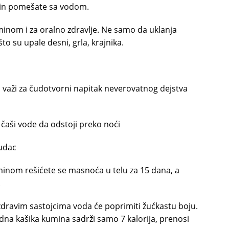
ačin pomešate sa vodom.
uminom i za oralno zdravlje. Ne samo da uklanja
to su upale desni, grla, krajnika.
a važi za čudotvorni napitak neverovatnog dejstva
čaši vode da odstoji preko noći
ludac
nom rešićete se masnoća u telu za 15 dana, a
.
zdravim sastojcima voda će poprimiti žućkastu boju.
edna kašika kumina sadrži samo 7 kalorija, prenosi