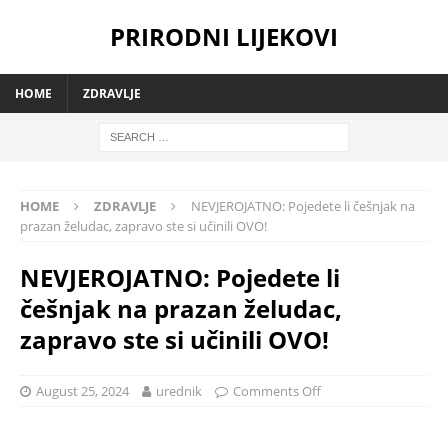
PRIRODNI LIJEKOVI
HOME
ZDRAVLJE
HOME
ZDRAVLJE
NEVJEROJATNO: Pojedete li češnjak na
prazan želudac, zapravo ste si učinili OVO!
NEVJEROJATNO: Pojedete li
češnjak na prazan želudac,
zapravo ste si učinili OVO!
August 25, 2024
urednik
Comments Off