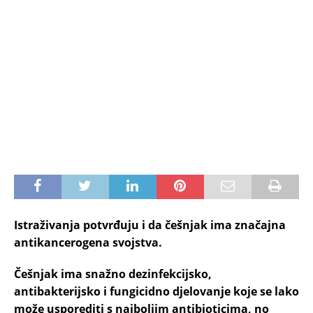
Istraživanja potvrđuju i da češnjak ima značajna
antikancerogena svojstva.
Češnjak ima snažno dezinfekcijsko,
antibakterijsko i fungicidno djelovanje koje se lako
može usporediti s najboljim antibioticima, no