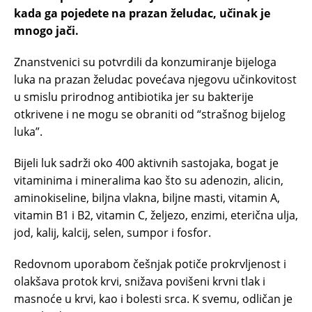
kada ga pojedete na prazan želudac, učinak je
mnogo jači.
Znanstvenici su potvrdili da konzumiranje bijeloga
luka na prazan želudac povećava njegovu učinkovitost
u smislu prirodnog antibiotika jer su bakterije
otkrivene i ne mogu se obraniti od “strašnog bijelog
luka”.
Bijeli luk sadrži oko 400 aktivnih sastojaka, bogat je
vitaminima i mineralima kao što su adenozin, alicin,
aminokiseline, biljna vlakna, biljne masti, vitamin A,
vitamin B1 i B2, vitamin C, željezo, enzimi, eterična ulja,
jod, kalij, kalcij, selen, sumpor i fosfor.
Redovnom uporabom češnjak potiče prokrvljenost i
olakšava protok krvi, snižava povišeni krvni tlak i
masnoće u krvi, kao i bolesti srca. K svemu, odličan je