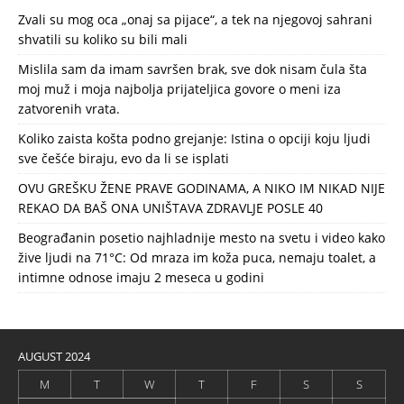
Zvali su mog oca „onaj sa pijace“, a tek na njegovoj sahrani
shvatili su koliko su bili mali
Mislila sam da imam savršen brak, sve dok nisam čula šta
moj muž i moja najbolja prijateljica govore o meni iza
zatvorenih vrata.
Koliko zaista košta podno grejanje: Istina o opciji koju ljudi
sve češće biraju, evo da li se isplati
OVU GREŠKU ŽENE PRAVE GODINAMA, A NIKO IM NIKAD NIJE
REKAO DA BAŠ ONA UNIŠTAVA ZDRAVLJE POSLE 40
Beograđanin posetio najhladnije mesto na svetu i video kako
žive ljudi na 71°C: Od mraza im koža puca, nemaju toalet, a
intimne odnose imaju 2 meseca u godini
AUGUST 2024
M
T
W
T
F
S
S