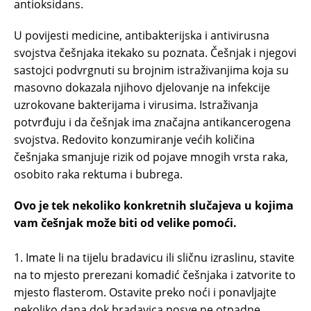
antioksidans.
U povijesti medicine, antibakterijska i antivirusna
svojstva češnjaka itekako su poznata. Češnjak i njegovi
sastojci podvrgnuti su brojnim istraživanjima koja su
masovno dokazala njihovo djelovanje na infekcije
uzrokovane bakterijama i virusima. Istraživanja
potvrđuju i da češnjak ima značajna antikancerogena
svojstva. Redovito konzumiranje većih količina
češnjaka smanjuje rizik od pojave mnogih vrsta raka,
osobito raka rektuma i bubrega.
Ovo je tek nekoliko konkretnih slučajeva u kojima
vam češnjak može biti od velike pomoći.
1. Imate li na tijelu bradavicu ili sličnu izraslinu, stavite
na to mjesto prerezani komadić češnjaka i zatvorite to
mjesto flasterom. Ostavite preko noći i ponavljajte
nekoliko dana dok bradavica posve ne otpadne.