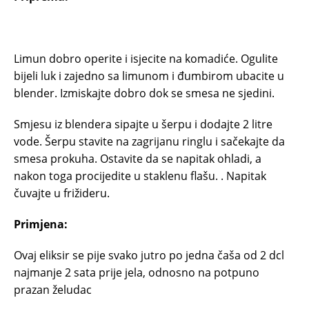
Limun dobro operite i isjecite na komadiće. Ogulite
bijeli luk i zajedno sa limunom i đumbirom ubacite u
blender. Izmiskajte dobro dok se smesa ne sjedini.
Smjesu iz blendera sipajte u šerpu i dodajte 2 litre
vode. Šerpu stavite na zagrijanu ringlu i sačekajte da
smesa prokuha. Ostavite da se napitak ohladi, a
nakon toga procijedite u staklenu flašu. . Napitak
čuvajte u frižideru.
Primjena:
Ovaj eliksir se pije svako jutro po jedna čaša od 2 dcl
najmanje 2 sata prije jela, odnosno na potpuno
prazan želudac