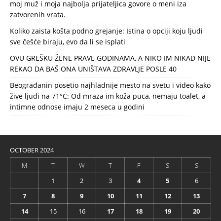
moj muž i moja najbolja prijateljica govore o meni iza
zatvorenih vrata.
Koliko zaista košta podno grejanje: Istina o opciji koju ljudi
sve češće biraju, evo da li se isplati
OVU GREŠKU ŽENE PRAVE GODINAMA, A NIKO IM NIKAD NIJE
REKAO DA BAŠ ONA UNIŠTAVA ZDRAVLJE POSLE 40
Beograđanin posetio najhladnije mesto na svetu i video kako
žive ljudi na 71°C: Od mraza im koža puca, nemaju toalet, a
intimne odnose imaju 2 meseca u godini
OCTOBER 2024
M
T
W
T
F
S
S
1
2
3
4
5
6
7
8
9
10
11
12
13
14
15
16
17
18
19
20