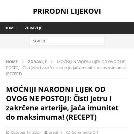
PRIRODNI LIJEKOVI
HOME
ZDRAVLJE
HOME
ZDRAVLJE
MOĆNIJI NARODNI LIJEK OD OVOG NE
POSTOJI: Čisti jetru i zakrčene arterije, jača imunitet do maksimuma!
(RECEPT)
MOĆNIJI NARODNI LIJEK OD
OVOG NE POSTOJI: Čisti jetru i
zakrčene arterije, jača imunitet
do maksimuma! (RECEPT)
October 17, 2024
urednik
Comments Off