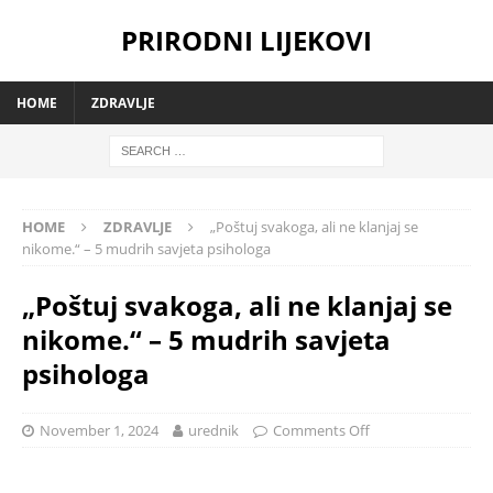
PRIRODNI LIJEKOVI
HOME
ZDRAVLJE
HOME
ZDRAVLJE
„Poštuj svakoga, ali ne klanjaj se
nikome.“ – 5 mudrih savjeta psihologa
„Poštuj svakoga, ali ne klanjaj se
nikome.“ – 5 mudrih savjeta
psihologa
November 1, 2024
urednik
Comments Off