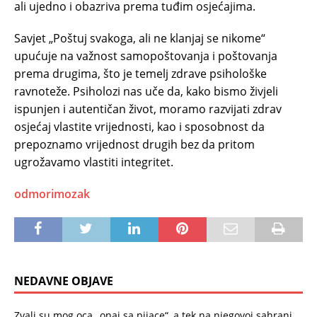
ali ujedno i obazriva prema tuđim osjećajima.
Savjet „Poštuj svakoga, ali ne klanjaj se nikome“
upućuje na važnost samopoštovanja i poštovanja
prema drugima, što je temelj zdrave psihološke
ravnoteže. Psiholozi nas uče da, kako bismo živjeli
ispunjen i autentičan život, moramo razvijati zdrav
osjećaj vlastite vrijednosti, kao i sposobnost da
prepoznamo vrijednost drugih bez da pritom
ugrožavamo vlastiti integritet.
odmorimozak
NEDAVNE OBJAVE
Zvali su mog oca „onaj sa pijace“, a tek na njegovoj sahrani