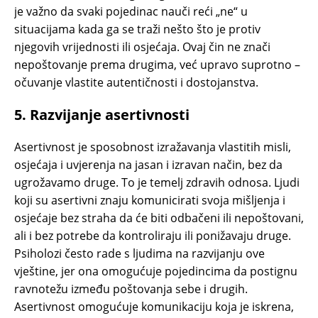
je važno da svaki pojedinac nauči reći „ne“ u
situacijama kada ga se traži nešto što je protiv
njegovih vrijednosti ili osjećaja. Ovaj čin ne znači
nepoštovanje prema drugima, već upravo suprotno –
očuvanje vlastite autentičnosti i dostojanstva.
5.
Razvijanje asertivnosti
Asertivnost je sposobnost izražavanja vlastitih misli,
osjećaja i uvjerenja na jasan i izravan način, bez da
ugrožavamo druge. To je temelj zdravih odnosa. Ljudi
koji su asertivni znaju komunicirati svoja mišljenja i
osjećaje bez straha da će biti odbačeni ili nepoštovani,
ali i bez potrebe da kontroliraju ili ponižavaju druge.
Psiholozi često rade s ljudima na razvijanju ove
vještine, jer ona omogućuje pojedincima da postignu
ravnotežu između poštovanja sebe i drugih.
Asertivnost omogućuje komunikaciju koja je iskrena,