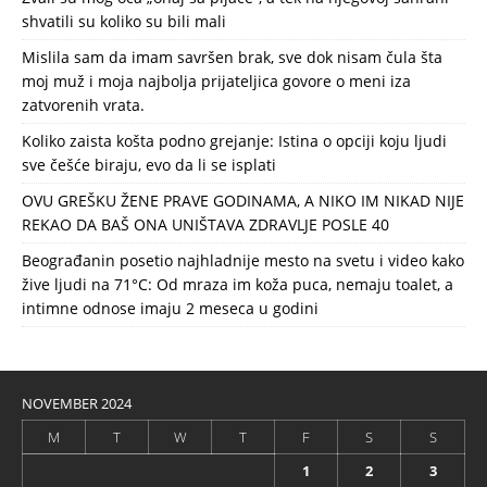
shvatili su koliko su bili mali
Mislila sam da imam savršen brak, sve dok nisam čula šta
moj muž i moja najbolja prijateljica govore o meni iza
zatvorenih vrata.
Koliko zaista košta podno grejanje: Istina o opciji koju ljudi
sve češće biraju, evo da li se isplati
OVU GREŠKU ŽENE PRAVE GODINAMA, A NIKO IM NIKAD NIJE
REKAO DA BAŠ ONA UNIŠTAVA ZDRAVLJE POSLE 40
Beograđanin posetio najhladnije mesto na svetu i video kako
žive ljudi na 71°C: Od mraza im koža puca, nemaju toalet, a
intimne odnose imaju 2 meseca u godini
NOVEMBER 2024
M
T
W
T
F
S
S
1
2
3