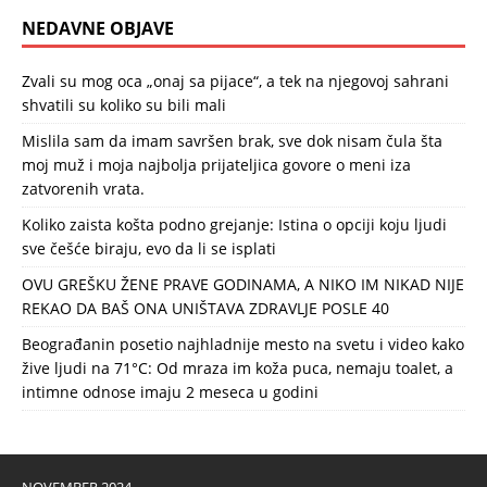
NEDAVNE OBJAVE
Zvali su mog oca „onaj sa pijace“, a tek na njegovoj sahrani
shvatili su koliko su bili mali
Mislila sam da imam savršen brak, sve dok nisam čula šta
moj muž i moja najbolja prijateljica govore o meni iza
zatvorenih vrata.
Koliko zaista košta podno grejanje: Istina o opciji koju ljudi
sve češće biraju, evo da li se isplati
OVU GREŠKU ŽENE PRAVE GODINAMA, A NIKO IM NIKAD NIJE
REKAO DA BAŠ ONA UNIŠTAVA ZDRAVLJE POSLE 40
Beograđanin posetio najhladnije mesto na svetu i video kako
žive ljudi na 71°C: Od mraza im koža puca, nemaju toalet, a
intimne odnose imaju 2 meseca u godini
NOVEMBER 2024