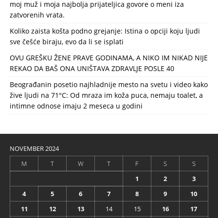
moj muž i moja najbolja prijateljica govore o meni iza
zatvorenih vrata.
Koliko zaista košta podno grejanje: Istina o opciji koju ljudi
sve češće biraju, evo da li se isplati
OVU GREŠKU ŽENE PRAVE GODINAMA, A NIKO IM NIKAD NIJE
REKAO DA BAŠ ONA UNIŠTAVA ZDRAVLJE POSLE 40
Beograđanin posetio najhladnije mesto na svetu i video kako
žive ljudi na 71°C: Od mraza im koža puca, nemaju toalet, a
intimne odnose imaju 2 meseca u godini
NOVEMBER 2024
M
T
W
T
F
S
S
1
2
3
4
5
6
7
8
9
10
11
12
13
14
15
16
17