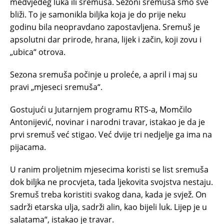
medvjeđeg luka ili sremuša. Sezoni sremuša smo sve
bliži. To je samonikla biljka koja je do prije neku
godinu bila neopravdano zapostavljena. Sremuš je
apsolutni dar prirode, hrana, lijek i začin, koji zovu i
„ubica“ otrova.
Sezona sremuša počinje u proleće, a april i maj su
pravi „mjeseci sremuša“.
Gostujući u Jutarnjem programu RTS-a, Momčilo
Antonijević, novinar i narodni travar, istakao je da je
prvi sremuš već stigao. Već dvije tri nedjelje ga ima na
pijacama.
U ranim proljetnim mjesecima koristi se list sremuša
dok biljka ne procvjeta, tada ljekovita svojstva nestaju.
Sremuš treba koristiti svakog dana, kada je svjež. On
sadrži etarska ulja, sadrži alin, kao bijeli luk. Lijep je u
salatama“, istakao je travar.