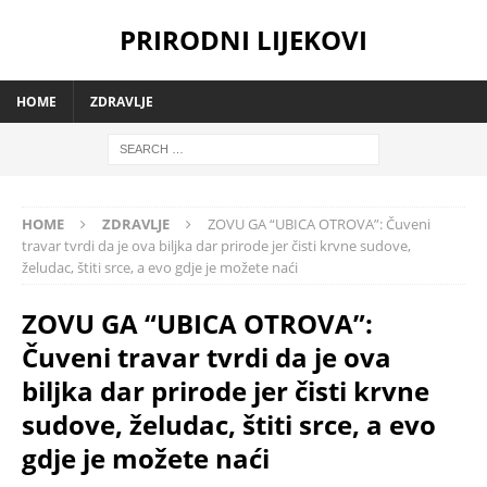
PRIRODNI LIJEKOVI
HOME
ZDRAVLJE
HOME
ZDRAVLJE
ZOVU GA “UBICA OTROVA”: Čuveni
travar tvrdi da je ova biljka dar prirode jer čisti krvne sudove,
želudac, štiti srce, a evo gdje je možete naći
ZOVU GA “UBICA OTROVA”:
Čuveni travar tvrdi da je ova
biljka dar prirode jer čisti krvne
sudove, želudac, štiti srce, a evo
gdje je možete naći