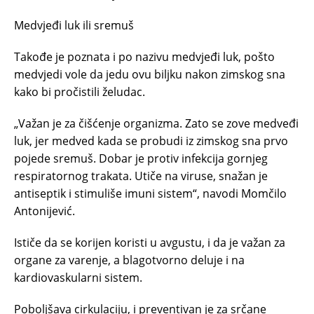
Medvjeđi luk ili sremuš
Takođe je poznata i po nazivu medvjeđi luk, pošto
medvjedi vole da jedu ovu biljku nakon zimskog sna
kako bi pročistili želudac.
„Važan je za čišćenje organizma. Zato se zove medveđi
luk, jer medved kada se probudi iz zimskog sna prvo
pojede sremuš. Dobar je protiv infekcija gornjeg
respiratornog trakata. Utiče na viruse, snažan je
antiseptik i stimuliše imuni sistem“, navodi Momčilo
Antonijević.
Ističe da se korijen koristi u avgustu, i da je važan za
organe za varenje, a blagotvorno deluje i na
kardiovaskularni sistem.
Poboljšava cirkulaciju, i preventivan je za srčane