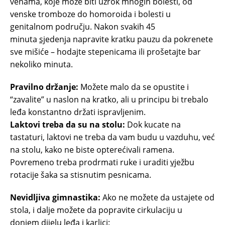
venama, koje može biti uzrok mnogih bolesti, od
venske tromboze do homoroida i bolesti u
genitalnom području. Nakon svakih 45
minuta
sj
edenja napravite kratku pauzu da pokrenete
sve mišiće – hodajte stepenicama ili prošetajte bar
nekoliko minuta.
Pravilno držanje:
Možete malo da se opustite i
“zavalite” u naslon na kratko, ali u principu bi trebalo
leđa konstantno držati ispravljenim.
Laktovi treba da su na stolu:
Dok kucate na
tastaturi, laktovi ne treba da vam budu u vazduhu, već
na stolu, kako ne biste opterećivali ramena.
Povremeno treba prodrmati ruke i uraditi
vj
ežbu
rotacije šaka sa stisnutim pesnicama.
Nevidljiva gimnastika:
Ako ne možete da ustajete od
stola, i dalje možete da popravite cirkulaciju u
donjem
dij
elu leđa i karlici: