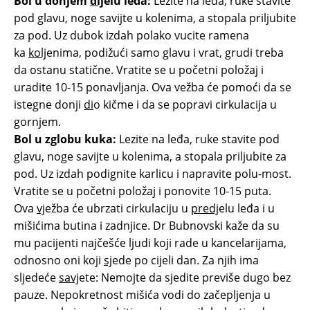
Bol u donjem
dij
elu leđa:
Lezite na leđa, ruke stavite
pod glavu, noge savijte u kolenima, a stopala priljubite
za pod. Uz dubok izdah polako vucite ramena
ka
kolj
enima, podižući samo glavu i vrat, grudi treba
da ostanu statične. Vratite se u početni položaj i
uradite 10-15 ponavljanja. Ova vežba će pomoći da se
istegne donji
di
o kičme i da se popravi cirkulacija u
gornjem.
Bol u zglobu kuka:
Lezite na leđa, ruke stavite pod
glavu, noge savijte u kolenima, a stopala priljubite za
pod. Uz izdah podignite karlicu i napravite polu-most.
Vratite se u početni položaj i ponovite 10-15 puta.
Ova
vj
ežba će ubrzati cirkulaciju u
predj
elu leđa i u
mišićima butina i zadnjice. Dr Bubnovski kaže da su
mu pacijenti najčešće ljudi koji rade u kancelarijama,
odnosno oni koji
sj
ede po cijeli dan. Za njih ima
sljedeće
savj
ete: Nemojte da sjedite previše dugo bez
pauze. Nepokretnost mišića vodi do začepljenja u