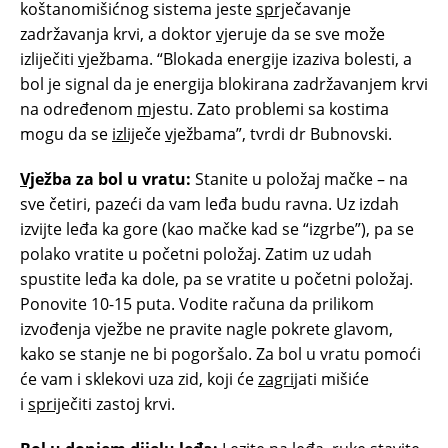
koštanomišićnog sistema jeste
sprj
ečavanje
zadržavanja krvi, a doktor
vj
eruje da se sve može
izliječiti
vj
ežbama. “Blokada energije izaziva bolesti, a
bol je signal da je energija blokirana zadržavanjem krvi
na određenom
mj
estu. Zato problemi sa kostima
mogu da se
izlij
eče
vj
ežbama”, tvrdi dr Bubnovski.
Vj
ežba za bol u vratu:
Stanite u položaj mačke – na
sve četiri, pazeći da vam leđa budu ravna. Uz izdah
izvijte leđa ka gore (kao mačke kad se “izgrbe”), pa se
polako vratite u početni položaj. Zatim uz udah
spustite leđa ka dole, pa se vratite u početni položaj.
Ponovite 10-15 puta. Vodite računa da prilikom
izvođenja vježbe ne pravite nagle pokrete glavom,
kako se stanje ne bi pogoršalo. Za bol u vratu pomoći
će vam i sklekovi uza zid, koji će
zagri
jati mišiće
i
sprij
ečiti zastoj krvi.