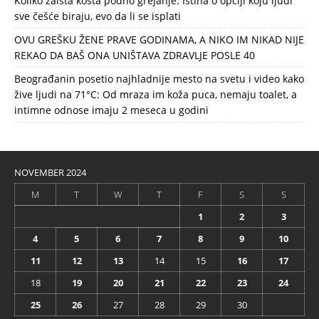
Koliko zaista košta podno grejanje: Istina o opciji koju ljudi
sve češće biraju, evo da li se isplati
OVU GREŠKU ŽENE PRAVE GODINAMA, A NIKO IM NIKAD NIJE
REKAO DA BAŠ ONA UNIŠTAVA ZDRAVLJE POSLE 40
Beograđanin posetio najhladnije mesto na svetu i video kako
žive ljudi na 71°C: Od mraza im koža puca, nemaju toalet, a
intimne odnose imaju 2 meseca u godini
NOVEMBER 2024
M
T
W
T
F
S
S
1
2
3
4
5
6
7
8
9
10
11
12
13
14
15
16
17
18
19
20
21
22
23
24
25
26
27
28
29
30