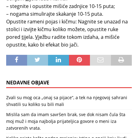
– stegnite i opustite mišiće zadnjice 10-15 puta;
– nogama simulirajte skakanje 10-15 puta.
Opustite rameni pojas i kičmu: Nagnite se unazad na
stolici i izvijte kičmu koliko možete, opustite ruke
pored
tij
ela.
Vj
ežbu radite tokom izdaha, a mišiće
opustite, kako bi efekat bio jači.
NEDAVNE OBJAVE
Zvali su mog oca „onaj sa pijace“, a tek na njegovoj sahrani
shvatili su koliko su bili mali
Mislila sam da imam savršen brak, sve dok nisam čula šta
moj muž i moja najbolja prijateljica govore o meni iza
zatvorenih vrata.