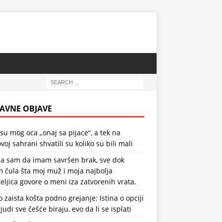
AVNE OBJAVE
 su mog oca „onaj sa pijace“, a tek na
voj sahrani shvatili su koliko su bili mali
la sam da imam savršen brak, sve dok
 čula šta moj muž i moja najbolja
teljica govore o meni iza zatvorenih vrata.
o zaista košta podno grejanje: Istina o opciji
ljudi sve češće biraju, evo da li se isplati