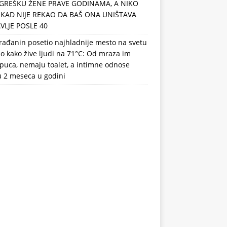
GREŠKU ŽENE PRAVE GODINAMA, A NIKO
IKAD NIJE REKAO DA BAŠ ONA UNIŠTAVA
VLJE POSLE 40
rađanin posetio najhladnije mesto na svetu
eo kako žive ljudi na 71°C: Od mraza im
puca, nemaju toalet, a intimne odnose
u 2 meseca u godini