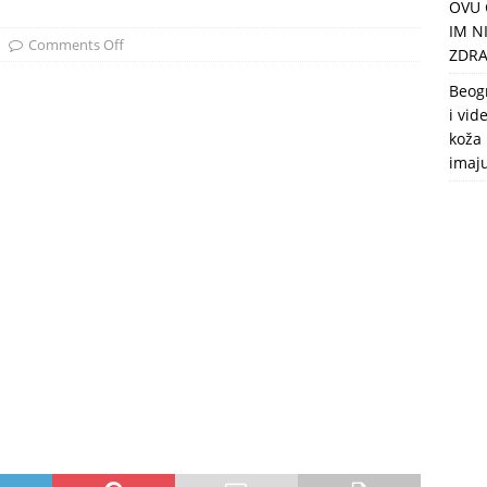
OVU 
puca, nemaju toalet, a intimne odnose imaju 2 meseca u godini
IM N
Comments Off
ZDRA
Beog
i vid
koža 
imaj