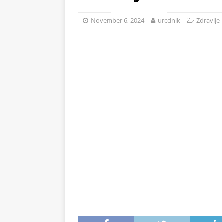
na 71°C: Od mraza im koža 
November 6, 2024
urednik
Zdravlje
ZDRAVLJE