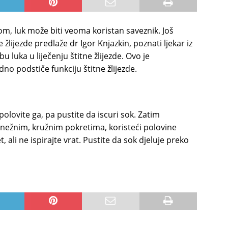
m, luk može biti veoma koristan saveznik. Još
 žlijezde predlaže dr Igor Knjazkin, poznati ljekar iz
luka u liječenju štitne žlijezde. Ovo je
o podstiče funkciju štitne žlijezde.
polovite ga, pa pustite da iscuri sok. Zatim
e nežnim, kružnim pokretima, koristeći polovine
, ali ne ispirajte vrat. Pustite da sok djeluje preko