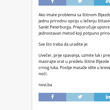
Ako imate problema sa štitnom žlijezdo
jednu prirodnu opciju u lečenju štitaste
Sankt Peterburga. Preporučuje upotrebu 
jednostavan metod koji potpuno prirodn
Sve što treba da uradite je:
Uvečer, prije spavanja, uzmite luk i pre
masirajte vrat u predelu štitne žlijezd
crnog luka. Poslije masaže idite u krevet
noći.
novi.ba