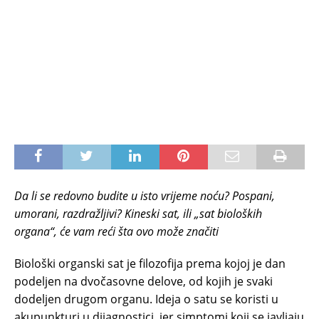
Da li se redovno budite u isto vrijeme noću? Pospani,
umorani, razdražljivi? Kineski sat, ili „sat bioloških
organa“, će vam reći šta ovo može značiti
Biološki organski sat je filozofija prema kojoj je dan
podeljen na dvočasovne delove, od kojih je svaki
dodeljen drugom organu. Ideja o satu se koristi u
akupunkturi u dijagnostici, jer simptomi koji se javljaju