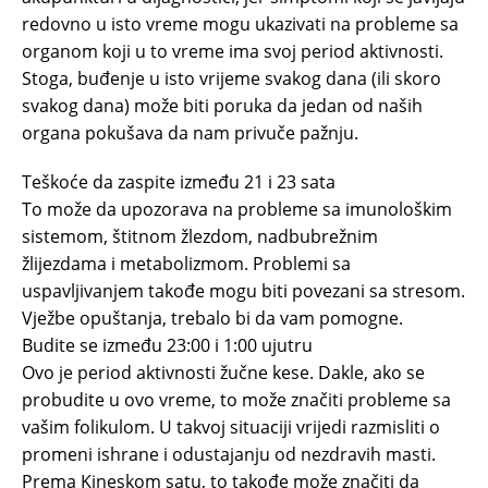
redovno u isto vreme mogu ukazivati na probleme sa
organom koji u to vreme ima svoj period aktivnosti.
Stoga, buđenje u isto vrijeme svakog dana (ili skoro
svakog dana) može biti poruka da jedan od naših
organa pokušava da nam privuče pažnju.
Teškoće da zaspite između 21 i 23 sata
To može da upozorava na probleme sa imunološkim
sistemom, štitnom žlezdom, nadbubrežnim
žlijezdama i metabolizmom. Problemi sa
uspavljivanjem takođe mogu biti povezani sa stresom.
Vježbe opuštanja, trebalo bi da vam pomogne.
Budite se između 23:00 i 1:00 ujutru
Ovo je period aktivnosti žučne kese. Dakle, ako se
probudite u ovo vreme, to može značiti probleme sa
vašim folikulom. U takvoj situaciji vrijedi razmisliti o
promeni ishrane i odustajanju od nezdravih masti.
Prema Kineskom satu, to takođe može značiti da