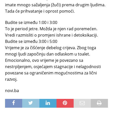
imate mnogo sažaljenja (žuči) prema drugim ljudima.
Tada će prihvatanje i oprost pomoći.
Budite se između 1:00 i 3:00
To je period jetre. Možda je njen rad poremećen.
Vredi razmisliti o promjeni ishrane i detoksikaciji.
Budite se između 3:00 i 5:00
Vrijeme je za čišćenje debelog crijeva. Zbog toga
mnogi ljudi započinju dan odlaskom u toalet.
Emocionalno, ovo vrijeme je povezano sa
nestrpljenjem, osjećajem stagnacije i nelagodnosti
povezane sa ograničenim mogućnostima za lični
razvoj.
novi.ba