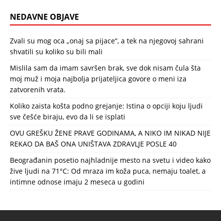
NEDAVNE OBJAVE
Zvali su mog oca „onaj sa pijace“, a tek na njegovoj sahrani
shvatili su koliko su bili mali
Mislila sam da imam savršen brak, sve dok nisam čula šta
moj muž i moja najbolja prijateljica govore o meni iza
zatvorenih vrata.
Koliko zaista košta podno grejanje: Istina o opciji koju ljudi
sve češće biraju, evo da li se isplati
OVU GREŠKU ŽENE PRAVE GODINAMA, A NIKO IM NIKAD NIJE
REKAO DA BAŠ ONA UNIŠTAVA ZDRAVLJE POSLE 40
Beograđanin posetio najhladnije mesto na svetu i video kako
žive ljudi na 71°C: Od mraza im koža puca, nemaju toalet, a
intimne odnose imaju 2 meseca u godini