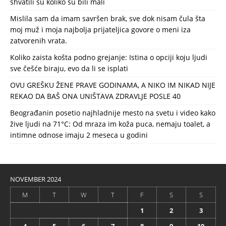
shvatili su koliko su bili mali
Mislila sam da imam savršen brak, sve dok nisam čula šta
moj muž i moja najbolja prijateljica govore o meni iza
zatvorenih vrata.
Koliko zaista košta podno grejanje: Istina o opciji koju ljudi
sve češće biraju, evo da li se isplati
OVU GREŠKU ŽENE PRAVE GODINAMA, A NIKO IM NIKAD NIJE
REKAO DA BAŠ ONA UNIŠTAVA ZDRAVLJE POSLE 40
Beograđanin posetio najhladnije mesto na svetu i video kako
žive ljudi na 71°C: Od mraza im koža puca, nemaju toalet, a
intimne odnose imaju 2 meseca u godini
NOVEMBER 2024
M
T
W
T
F
S
S
1
2
3
4
5
6
7
8
9
10