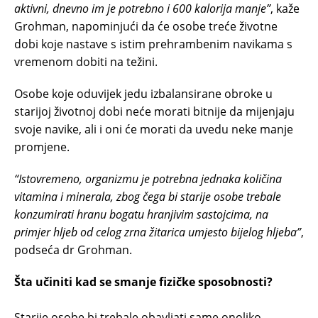
aktivni, dnevno im je potrebno i 600 kalorija manje”
, kaže
Grohman, napominjući da će osobe treće životne
dobi koje nastave s istim prehrambenim navikama s
vremenom dobiti na težini.
Osobe koje oduvijek jedu izbalansirane obroke u
starijoj životnoj dobi neće morati bitnije da mijenjaju
svoje navike, ali i oni će morati da uvedu neke manje
promjene.
“Istovremeno, organizmu je potrebna jednaka količina
vitamina i minerala, zbog čega bi starije osobe trebale
konzumirati hranu bogatu hranjivim sastojcima, na
primjer hljeb od celog zrna žitarica umjesto bijelog hljeba”
,
podseća dr Grohman.
Šta učiniti kad se smanje fizičke sposobnosti?
Starije osobe bi trebale obavljati same onoliko