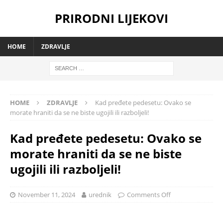
PRIRODNI LIJEKOVI
HOME
ZDRAVLJE
HOME
ZDRAVLJE
Kad pređete pedesetu: Ovako se
morate hraniti da se ne biste ugojili ili razboljeli!
Kad pređete pedesetu: Ovako se
morate hraniti da se ne biste
ugojili ili razboljeli!
November 11, 2024
urednik
Comments Off