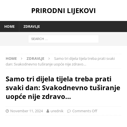
PRIRODNI LIJEKOVI
HOME
ZDRAVLJE
HOME
ZDRAVLJE
Samo tri dijela tijela treba prati svaki
dan: Svakodnevno tuširanje uopće nije zdravo…
Samo tri dijela tijela treba prati
svaki dan: Svakodnevno tuširanje
uopće nije zdravo…
November 11, 2024
urednik
Comments Off