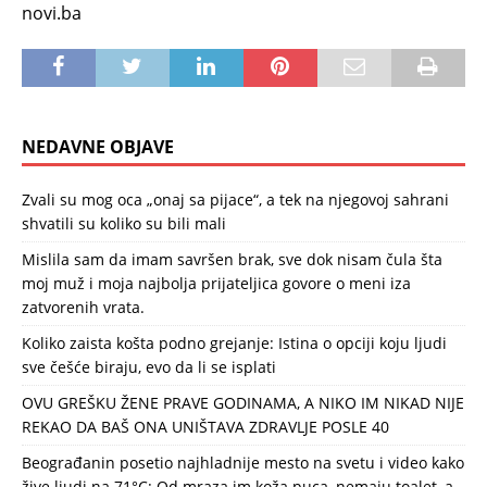
novi.ba
NEDAVNE OBJAVE
Zvali su mog oca „onaj sa pijace“, a tek na njegovoj sahrani
shvatili su koliko su bili mali
Mislila sam da imam savršen brak, sve dok nisam čula šta
moj muž i moja najbolja prijateljica govore o meni iza
zatvorenih vrata.
Koliko zaista košta podno grejanje: Istina o opciji koju ljudi
sve češće biraju, evo da li se isplati
OVU GREŠKU ŽENE PRAVE GODINAMA, A NIKO IM NIKAD NIJE
REKAO DA BAŠ ONA UNIŠTAVA ZDRAVLJE POSLE 40
Beograđanin posetio najhladnije mesto na svetu i video kako
žive ljudi na 71°C: Od mraza im koža puca, nemaju toalet, a