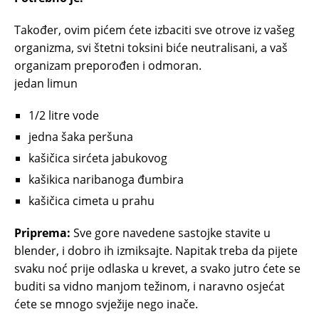
Također, ovim pićem ćete izbaciti sve otrove iz vašeg
organizma, svi štetni toksini biće neutralisani, a vaš
organizam preporođen i odmoran.
jedan limun
1/2 litre vode
jedna šaka peršuna
kašičica sirćeta jabukovog
kašikica naribanoga đumbira
kašičica cimeta u prahu
Priprema:
Sve gore navedene sastojke stavite u
blender, i dobro ih izmiksajte. Napitak treba da pijete
svaku noć prije odlaska u krevet, a svako jutro ćete se
buditi sa vidno manjom težinom, i naravno osjećat
ćete se mnogo svježije nego inače.