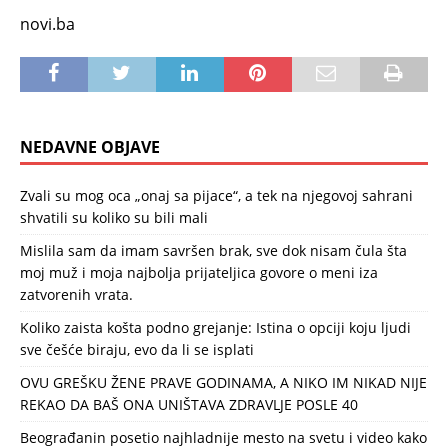
novi.ba
NEDAVNE OBJAVE
Zvali su mog oca „onaj sa pijace“, a tek na njegovoj sahrani
shvatili su koliko su bili mali
Mislila sam da imam savršen brak, sve dok nisam čula šta
moj muž i moja najbolja prijateljica govore o meni iza
zatvorenih vrata.
Koliko zaista košta podno grejanje: Istina o opciji koju ljudi
sve češće biraju, evo da li se isplati
OVU GREŠKU ŽENE PRAVE GODINAMA, A NIKO IM NIKAD NIJE
REKAO DA BAŠ ONA UNIŠTAVA ZDRAVLJE POSLE 40
Beograđanin posetio najhladnije mesto na svetu i video kako