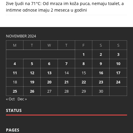
žive ljudi na 71°C: Od mraza im koža puca, nemaju toalet, a
intimne odnose imaju 2 meseca u godini
NOVEMBER 2024
M
T
W
T
F
S
S
1
2
3
4
5
6
7
8
9
10
11
12
13
14
15
16
17
18
19
20
21
22
23
24
25
26
27
28
29
30
« Oct
Dec »
STATUS
PAGES