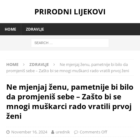
PRIRODNI LIJEKOVI
HOME
ZDRAVLJE
HOME
ZDRAVLJE
Ne mjenjaj ženu, pametnije bi bilo da
promjeniš sebe – Zašto bi se mnogi muškarci rado vratili prvoj ženi
Ne mjenjaj ženu, pametnije bi bilo
da promjeniš sebe – Zašto bi se
mnogi muškarci rado vratili prvoj
ženi
November 16, 2024
urednik
Comments Off