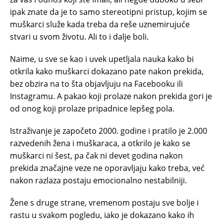
ipak znate da je to samo stereotipni pristup, kojim se
muškarci služe kada treba da reše uznemirujuće
stvari u svom životu. Ali to i dalje boli.
Naime, u sve se kao i uvek upetljala nauka kako bi
otkrila kako muškarci dokazano pate nakon prekida,
bez obzira na to šta objavljuju na Facebooku ili
Instagramu. A pakao koji prolaze nakon prekida gori je
od onog koji prolaze pripadnice lepšeg pola.
Istraživanje je započeto 2000. godine i pratilo je 2.000
razvedenih žena i muškaraca, a otkrilo je kako se
muškarci ni šest, pa čak ni devet godina nakon
prekida značajne veze ne oporavljaju kako treba, već
nakon razlaza postaju emocionalno nestabilniji.
Žene s druge strane, vremenom postaju sve bolje i
rastu u svakom pogledu, iako je dokazano kako ih