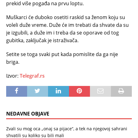
prekid više pogađa na prvu loptu.
Muškarci će duboko osetiti raskid sa ženom koju su
voleli duže vreme. Duže će im trebati da shvate da su
je izgubili, a duže im i treba da se oporave od tog
gubitka, zaključak je istraživača.
Setite se toga svaki put kada pomislite da ga nije
briga.
Izvor:
Telegraf.rs
NEDAVNE OBJAVE
Zvali su mog oca „onaj sa pijace“, a tek na njegovoj sahrani
shvatili su koliko su bili mali