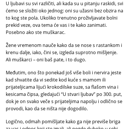
U ljubavi su svi različiti, ali kada su u pitanju raskidi, svi
ćemo se složiti oko jednog: oni su užasni bez obzira na
to kog ste pola. Ukoliko trenutno proživljavate bolni
prekid veze, ova tema će vas i te kako zanimati.
Posebno ako ste muškarac.
Žene vremenom nauče kako da se nose s rastankom i
krenu dalje, iako, čini se, izgleda suprotno mišljenje.
Ali muškarci – oni baš pate, i to dugo.
Međutim, ono što ponekad još više boli i nervira jeste
kad shvatite da vi sedite kod kuće s mamom ili
prijateljicama lijući krokodilske suze, sa flašom vina i
kesicama čipsa, gledajući “U stvari ljubav” po 300. put,
dok je on svako veče s prijateljima napolju i odlično se
provodi, kao da se ništa nije dogodilo.
Logično, odmah pomišljate kako ga nije previše briga
za vas i odnos koji ste imali, ali negde duboko u sebi