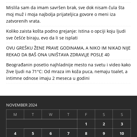
Mislila sam da imam savršen brak, sve dok nisam čula šta
moj muž i moja najbolja prijateljica govore o meni iza
zatvorenih vrata.
Koliko zaista košta podno grejanje: Istina o opciji koju ljudi
sve češće biraju, evo da li se isplati
OVU GREŠKU ŽENE PRAVE GODINAMA, A NIKO IM NIKAD NIJE
REKAO DA BAŠ ONA UNIŠTAVA ZDRAVLJE POSLE 40
Beograđanin posetio najhladnije mesto na svetu i video kako
žive ljudi na 71°C: Od mraza im koža puca, nemaju toalet, a
intimne odnose imaju 2 meseca u godini
NOVEMBER 2024
M
T
W
T
F
S
S
1
2
3
4
5
6
7
8
9
10