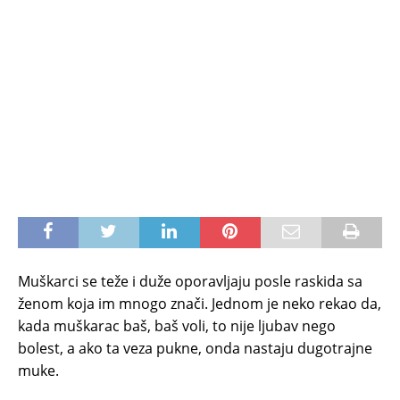
Muškarci se teže i duže oporavljaju posle raskida sa
ženom koja im mnogo znači. Jednom je neko rekao da,
kada muškarac baš, baš voli, to nije ljubav nego
bolest, a ako ta veza pukne, onda nastaju dugotrajne
muke.