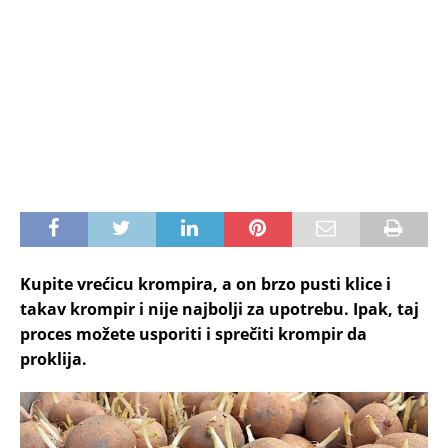
Kupite vrećicu krompira, a on brzo pusti klice i
takav krompir i nije najbolji za upotrebu. Ipak, taj
proces možete usporiti i sprečiti krompir da
proklija.