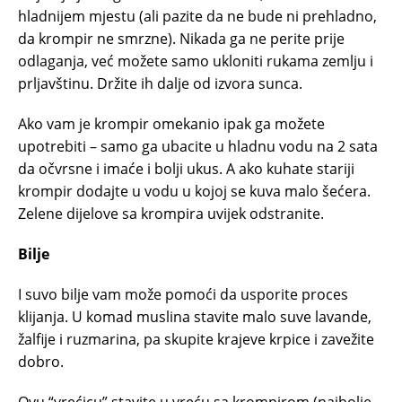
hladnijem mjestu (ali pazite da ne bude ni prehladno,
da krompir ne smrzne). Nikada ga ne perite prije
odlaganja, već možete samo ukloniti rukama zemlju i
prljavštinu. Držite ih dalje od izvora sunca.
Ako vam je krompir omekanio ipak ga možete
upotrebiti – samo ga ubacite u hladnu vodu na 2 sata
da očvrsne i imaće i bolji ukus. A ako kuhate stariji
krompir dodajte u vodu u kojoj se kuva malo šećera.
Zelene dijelove sa krompira uvijek odstranite.
Bilje
I suvo bilje vam može pomoći da usporite proces
klijanja. U komad muslina stavite malo suve lavande,
žalfije i ruzmarina, pa skupite krajeve krpice i zavežite
dobro.
Ovu “vrećicu” stavite u vreću sa krompirom (najbolje