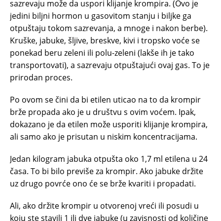
sazrevaju može da uspori klijanje krompira. (Ovo je
jedini biljni hormon u gasovitom stanju i biljke ga
otpuštaju tokom sazrevanja, a mnoge i nakon berbe).
Kruške, jabuke, šljive, breskve, kivi i tropsko voće se
ponekad beru zeleni ili polu-zeleni (lakše ih je tako
transportovati), a sazrevaju otpuštajući ovaj gas. To je
prirodan proces.
Po ovom se čini da bi etilen uticao na to da krompir
brže propada ako je u društvu s ovim voćem. Ipak,
dokazano je da etilen može usporiti klijanje krompira,
ali samo ako je prisutan u niskim koncentracijama.
Jedan kilogram jabuka otpušta oko 1,7 ml etilena u 24
časa. To bi bilo previše za krompir. Ako jabuke držite
uz drugo povrće ono će se brže kvariti i propadati.
Ali, ako držite krompir u otvorenoj vreći ili posudi u
koju ste stavili 1 ili dve jabuke (u zavisnosti od količine