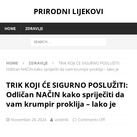
PRIRODNI LIJEKOVI
HOME
ZDRAVLJE
HOME
ZDRAVLJE
TRIK KOJI ĆE SIGURNO POSLUŽITI:
Odličan NAČIN kako spriječiti da vam krumpir proklija – lako je
TRIK KOJI ĆE SIGURNO POSLUŽITI:
Odličan NAČIN kako spriječiti da
vam krumpir proklija – lako je
November 20, 2024
urednik
Comments Off