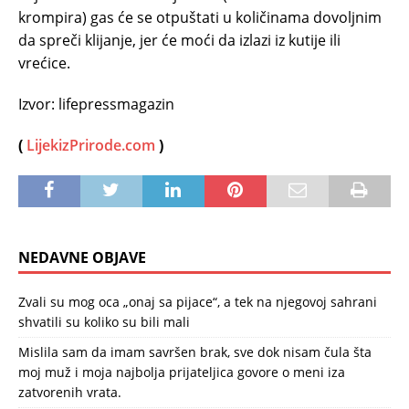
krompira) gas će se otpuštati u količinama dovoljnim
da spreči klijanje, jer će moći da izlazi iz kutije ili
vrećice.
Izvor: lifepressmagazin
(
LijekizPrirode.com
)
NEDAVNE OBJAVE
Zvali su mog oca „onaj sa pijace“, a tek na njegovoj sahrani
shvatili su koliko su bili mali
Mislila sam da imam savršen brak, sve dok nisam čula šta
moj muž i moja najbolja prijateljica govore o meni iza
zatvorenih vrata.