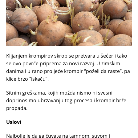
Klijanjem krompirov skrob se pretvara u šećer i tako
se ovo povrće priprema za novi razvoj. U zimskim
danima i u rano proljeće krompir “poželi da raste”, pa
klice brzo “iskaču”.
Sitnim greškama, kojih možda nismo ni svesni
doprinosimo ubrzavanju tog procesa i krompir brže
propada.
Uslovi
Najbolje je da ga čuvate na tamnom, suvom i