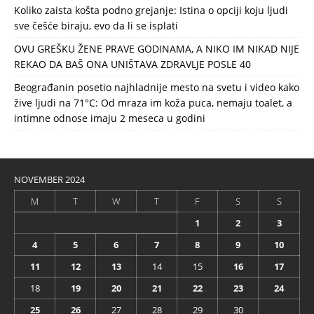
Koliko zaista košta podno grejanje: Istina o opciji koju ljudi
sve češće biraju, evo da li se isplati
OVU GREŠKU ŽENE PRAVE GODINAMA, A NIKO IM NIKAD NIJE
REKAO DA BAŠ ONA UNIŠTAVA ZDRAVLJE POSLE 40
Beograđanin posetio najhladnije mesto na svetu i video kako
žive ljudi na 71°C: Od mraza im koža puca, nemaju toalet, a
intimne odnose imaju 2 meseca u godini
NOVEMBER 2024
M
T
W
T
F
S
S
1
2
3
4
5
6
7
8
9
10
11
12
13
14
15
16
17
18
19
20
21
22
23
24
25
26
27
28
29
30