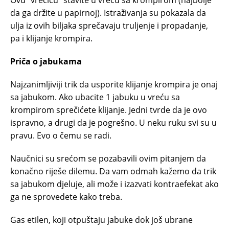
da ga držite u papirnoj). Istraživanja su pokazala da
ulja iz ovih biljaka sprečavaju truljenje i propadanje,
pa i klijanje krompira.
Priča o jabukama
Najzanimljiviji trik da usporite klijanje krompira je onaj
sa jabukom. Ako ubacite 1 jabuku u vreću sa
krompirom sprečićete klijanje. Jedni tvrde da je ovo
ispravno, a drugi da je pogrešno. U neku ruku svi su u
pravu. Evo o čemu se radi.
Naučnici su srećom se pozabavili ovim pitanjem da
konačno riješe dilemu. Da vam odmah kažemo da trik
sa jabukom djeluje, ali može i izazvati kontraefekat ako
ga ne sprovedete kako treba.
Gas etilen, koji otpuštaju jabuke dok još ubrane