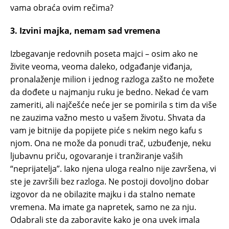
vama obraća ovim rečima?
3. Izvini majka, nemam sad vremena
Izbegavanje redovnih poseta majci – osim ako ne
živite veoma, veoma daleko, odgađanje viđanja,
pronalaženje milion i jednog razloga zašto ne možete
da dođete u najmanju ruku je bedno. Nekad će vam
zameriti, ali najčešće neće jer se pomirila s tim da više
ne zauzima važno mesto u vašem životu. Shvata da
vam je bitnije da popijete piće s nekim nego kafu s
njom. Ona ne može da ponudi trač, uzbuđenje, neku
ljubavnu priču, ogovaranje i tranžiranje vaših
“neprijatelja”. Iako njena uloga realno nije završena, vi
ste je završili bez razloga. Ne postoji dovoljno dobar
izgovor da ne obilazite majku i da stalno nemate
vremena. Ma imate ga napretek, samo ne za nju.
Odabrali ste da zaboravite kako je ona uvek imala