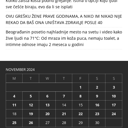
Koliko zaista košta podno grejanje: Istina o opciji koju ljudi
sve češće biraju, evo da li se isplati
OVU GREŠKU ŽENE PRAVE GODINAMA, A NIKO IM NIKAD NIJE
REKAO DA BAŠ ONA UNIŠTAVA ZDRAVLJE POSLE 40
Beograđanin posetio najhladnije mesto na svetu i video kako
žive ljudi na 71°C: Od mraza im koža puca, nemaju toalet, a
intimne odnose imaju 2 meseca u godini
NOVEMBER 2024
M
T
W
T
F
S
S
1
2
3
4
5
6
7
8
9
10
11
12
13
14
15
16
17
18
19
20
21
22
23
24
25
26
27
28
29
30