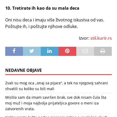
10. Tretirate ih kao da su mala deca
Oni nisu deca i imaju više životnog iskustva od vas.
Poštujte ih, i poštujte njihove odluke.
Izvor:
stil.kurir.rs
NEDAVNE OBJAVE
Zvali su mog oca „onaj sa pijace“, a tek na njegovoj sahrani
shvatili su koliko su bili mali
Mislila sam da imam savršen brak, sve dok nisam čula šta
moj muž i moja najbolja prijateljica govore o meni iza
zatvorenih vrata.