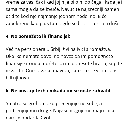
vreme za vas, čak i kad joj nije bilo ni do čega i kada je i
sama mogla da se izvuče. Navucite najsrećniji osmeh i
otiđite kod nje najmanje jednom nedeljno. Biće
zabeleženo kao plus tamo gde se broji – u srcu i duši.
4. Ne pomažete ih finansijski
Većina penzionera u Srbiji živi na ivici siromaštva.
Ukoliko nemate dovoljno novca da im pomognete
finansijski, onda možete da im odnesete hranu, kupite
drva i td. Oni su vaša obaveza, kao što ste vi do juče
bili njihova.
6. Ne poštujete ih i nikada im se niste zahvalili
Smatra se grehom ako precenjujemo sebe, a
podcenjujemo druge. Najviše dugujemo majci koja
nam je podarila život.