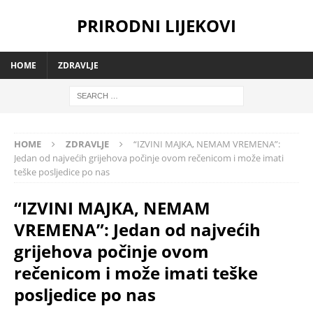
PRIRODNI LIJEKOVI
HOME
ZDRAVLJE
HOME
ZDRAVLJE
“IZVINI MAJKA, NEMAM VREMENA”:
Jedan od najvećih grijehova počinje ovom rečenicom i može imati
teške posljedice po nas
“IZVINI MAJKA, NEMAM
VREMENA”: Jedan od najvećih
grijehova počinje ovom
rečenicom i može imati teške
posljedice po nas