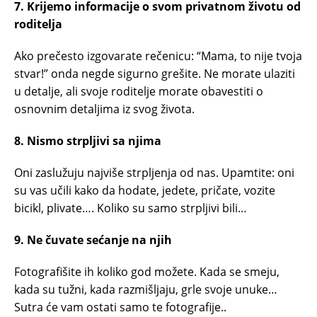
7. Krijemo informacije o svom privatnom životu od
roditelja
Ako prečesto izgovarate rečenicu: “Mama, to nije tvoja
stvar!” onda negde sigurno grešite. Ne morate ulaziti
u detalje, ali svoje roditelje morate obavestiti o
osnovnim detaljima iz svog života.
8. Nismo strpljivi sa njima
Oni zaslužuju najviše strpljenja od nas. Upamtite: oni
su vas učili kako da hodate, jedete, pričate, vozite
bicikl, plivate…. Koliko su samo strpljivi bili…
9. Ne čuvate sećanje na njih
Fotografišite ih koliko god možete. Kada se smeju,
kada su tužni, kada razmišljaju, grle svoje unuke…
Sutra će vam ostati samo te fotografije..