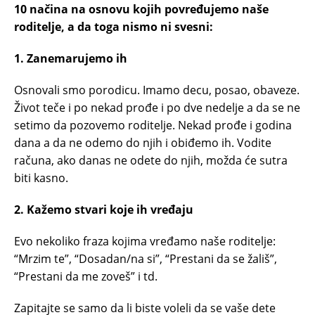
10 načina na osnovu kojih povređujemo naše
roditelje, a da toga nismo ni svesni:
1. Zanemarujemo ih
Osnovali smo porodicu. Imamo decu, posao, obaveze.
Život teče i po nekad prođe i po dve nedelje a da se ne
setimo da pozovemo roditelje. Nekad prođe i godina
dana a da ne odemo do njih i obiđemo ih. Vodite
računa, ako danas ne odete do njih, možda će sutra
biti kasno.
2. Kažemo stvari koje ih vređaju
Evo nekoliko fraza kojima vređamo naše roditelje:
“Mrzim te”, “Dosadan/na si”, “Prestani da se žališ”,
“Prestani da me zoveš” i td.
Zapitajte se samo da li biste voleli da se vaše dete