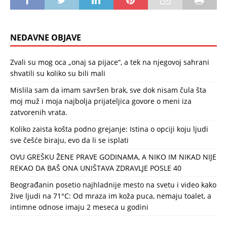
NEDAVNE OBJAVE
Zvali su mog oca „onaj sa pijace“, a tek na njegovoj sahrani
shvatili su koliko su bili mali
Mislila sam da imam savršen brak, sve dok nisam čula šta
moj muž i moja najbolja prijateljica govore o meni iza
zatvorenih vrata.
Koliko zaista košta podno grejanje: Istina o opciji koju ljudi
sve češće biraju, evo da li se isplati
OVU GREŠKU ŽENE PRAVE GODINAMA, A NIKO IM NIKAD NIJE
REKAO DA BAŠ ONA UNIŠTAVA ZDRAVLJE POSLE 40
Beograđanin posetio najhladnije mesto na svetu i video kako
žive ljudi na 71°C: Od mraza im koža puca, nemaju toalet, a
intimne odnose imaju 2 meseca u godini