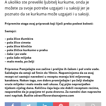
A ukoliko ste preveliki ljubitelj kurkume, onda je
možete za svoje potrebe uzgajati i u saksiji jer je
poznato da se kurkuma može uzgajati i u saksiji.
Pripremite stoga ovaj pripravak koji liječi preko pedest bolesti:
Sastojci:
– pola žlice đumbira
– pola žlice cimeta
– pola žlice klinčića
– pola žličice kurkume u prahu
– čaša i po vode
– pola čaše mlijeka
– malo meda, po želji
Priprema:
Pomješajte sve začine i prelijte ih čašom i pol vrele vode.
Sačekajte da ostoji od 5min do 10min. Napominjemo da za ovaj
recept svi sastojci navedeni u receptu moraju biti mljevenog
karaktera. Nakon toga, sve dobro promiješajte i po želji dodajte
vruće mlijeko i malo meda radi ukusa. Čaj pijte neprocijeđen
tijekom cijelog dana. Količinu čaja koju ste dobili receptom recimo,
rasporedite da je popijete tri puta dnevno. Za naredni dan napravite
novi napitak. Budite zdravi!!Izvor:doznajemo.com