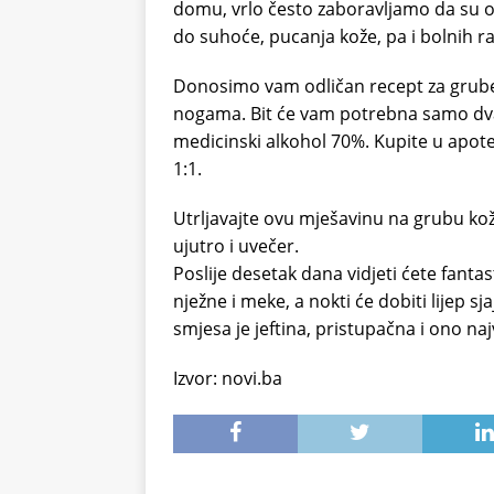
domu, vrlo često zaboravljamo da su o
do suhoće, pucanja kože, pa i bolnih ra
Donosimo vam odličan recept za grube r
nogama. Bit će vam potrebna samo dva s
medicinski alkohol 70%. Kupite u apotec
1:1.
Utrljavajte ovu mješavinu na grubu kož
ujutro i uvečer.
Poslije desetak dana vidjeti ćete fantas
nježne i meke, a nokti će dobiti lijep sj
smjesa je jeftina, pristupačna i ono naj
Izvor: novi.ba