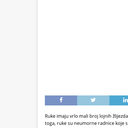
na 71°C: Od mraza im koža 
ZDRAVLJE
Ruke imaju vrlo mali broj lojnih žlijez
toga, ruke su neumorne radnice koje 