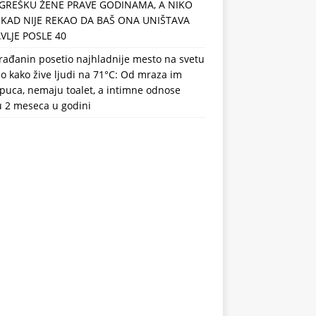
GREŠKU ŽENE PRAVE GODINAMA, A NIKO
IKAD NIJE REKAO DA BAŠ ONA UNIŠTAVA
VLJE POSLE 40
rađanin posetio najhladnije mesto na svetu
eo kako žive ljudi na 71°C: Od mraza im
puca, nemaju toalet, a intimne odnose
u 2 meseca u godini