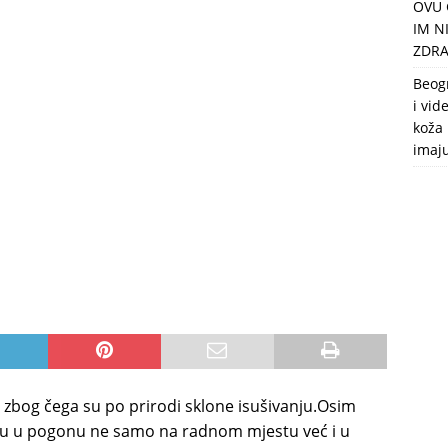
OVU 
puca, nemaju toalet, a intimne odnose imaju 2 meseca u godini
IM N
ZDRA
Beog
i vid
koža 
imaj
da zbog čega su po prirodi sklone isušivanju.Osim
su u pogonu ne samo na radnom mjestu već i u