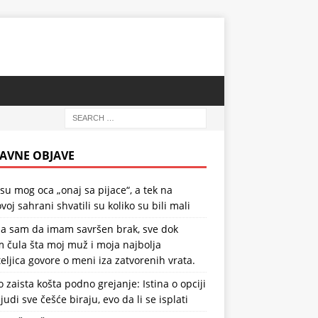
AVNE OBJAVE
 su mog oca „onaj sa pijace“, a tek na
voj sahrani shvatili su koliko su bili mali
la sam da imam savršen brak, sve dok
 čula šta moj muž i moja najbolja
teljica govore o meni iza zatvorenih vrata.
o zaista košta podno grejanje: Istina o opciji
ljudi sve češće biraju, evo da li se isplati