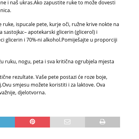
ne i naš ukras.Ako zapustite ruke to može dovesti
nica.
uke, ispucale pete, kurje oči, ružne krive nokte na
astojka:– apotekarski glicerin (glicerol) i
i glicerin i 70%-ni alkohol.Pomiješajte u proporciji
u ruku, nogu, peta i sva kritična ogrubjela mjesta
tične rezultate. Vaše pete postazi će roze boje,
aj.Ovu smjesu možete koristiti i za laktove. Ova
važnije, djelotvorna.