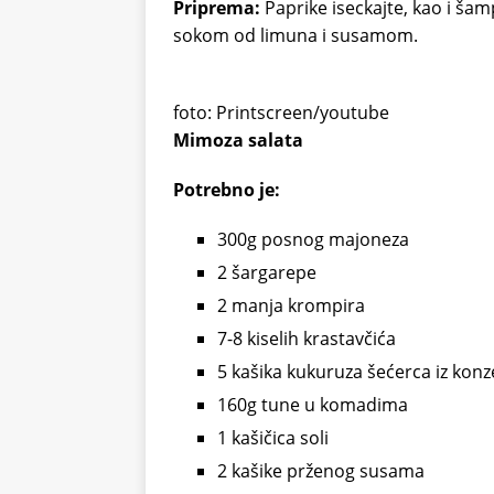
Priprema:
Paprike iseckajte, kao i šamp
sokom od limuna i susamom.
foto: Printscreen/youtube
Mimoza salata
Potrebno je:
300g posnog majoneza
2 šargarepe
2 manja krompira
7-8 kiselih krastavčića
5 kašika kukuruza šećerca iz konz
160g tune u komadima
1 kašičica soli
2 kašike prženog susama