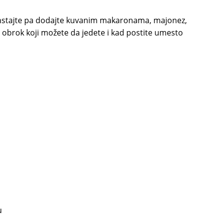
instajte pa dodajte kuvanim makaronama, majonez,
ta obrok koji možete da jedete i kad postite umesto
u