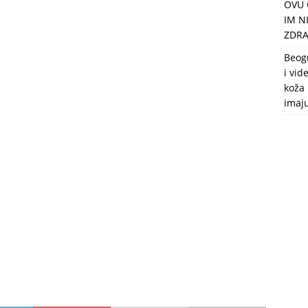
OVU 
puca, nemaju toalet, a intimne odnose imaju 2 meseca u godini
IM N
ZDRA
Beog
i vid
koža 
imaj