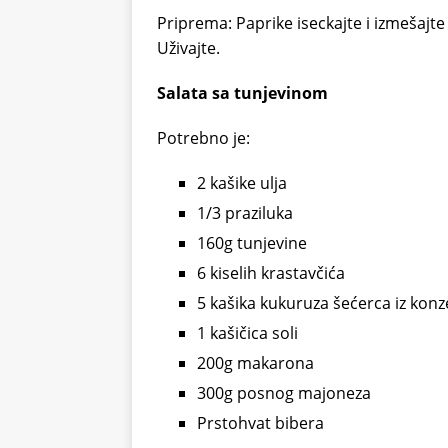
Priprema: Paprike iseckajte i izmešajte
Uživajte.
Salata sa tunjevinom
Potrebno je:
2 kašike ulja
1/3 praziluka
160g tunjevine
6 kiselih krastavčića
5 kašika kukuruza šećerca iz konz
1 kašičica soli
200g makarona
300g posnog majoneza
Prstohvat bibera