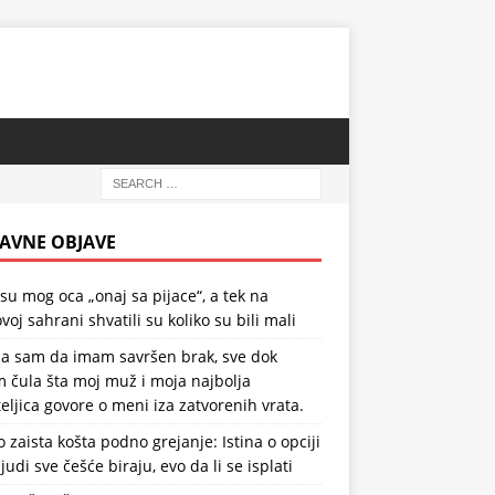
AVNE OBJAVE
 su mog oca „onaj sa pijace“, a tek na
voj sahrani shvatili su koliko su bili mali
la sam da imam savršen brak, sve dok
 čula šta moj muž i moja najbolja
teljica govore o meni iza zatvorenih vrata.
o zaista košta podno grejanje: Istina o opciji
ljudi sve češće biraju, evo da li se isplati