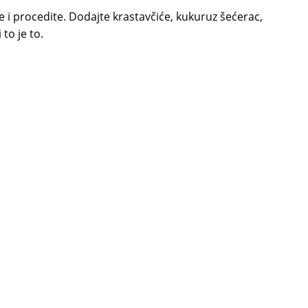
 i procedite. Dodajte krastavčiće, kukuruz šećerac,
 to je to.