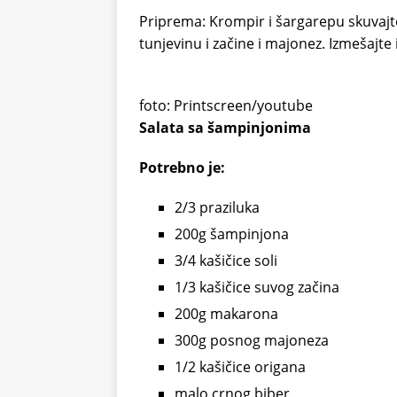
Priprema: Krompir i šargarepu skuvajte
tunjevinu i začine i majonez. Izmešajte i
foto: Printscreen/youtube
Salata sa šampinjonima
Potrebno je:
2/3 praziluka
200g šampinjona
3/4 kašičice soli
1/3 kašičice suvog začina
200g makarona
300g posnog majoneza
1/2 kašičice origana
malo crnog biber