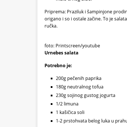
Priprema: Praziluk i šampinjone prod
origano i so i ostale začine. To je sala
ručka.
foto: Printscreen/youtube
Urnebes salata
Potrebno je:
200g pečenih paprika
180g neutralnog tofua
230g sojinog gustog jogurta
1/2 limuna
1 kašičica soli
1-2 prstohvata belog luka u prah