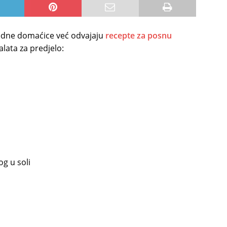
redne domaćice već odvajaju
recepte za posnu
lata za predjelo:
og u soli