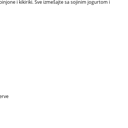
injone i kikiriki. Sve izmešajte sa sojinim jogurtom i
erve