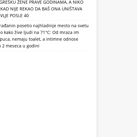
GREŠKU ŽENE PRAVE GODINAMA, A NIKO
IKAD NIJE REKAO DA BAŠ ONA UNIŠTAVA
VLJE POSLE 40
rađanin posetio najhladnije mesto na svetu
eo kako žive ljudi na 71°C: Od mraza im
puca, nemaju toalet, a intimne odnose
u 2 meseca u godini