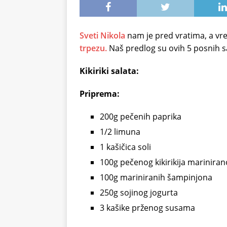
Sveti Nikola
nam je pred vratima, a v
trpezu.
Naš predlog su ovih 5 posnih sa
Kikiriki salata:
Priprema:
200g pečenih paprika
1/2 limuna
1 kašičica soli
100g pečenog kikirikija mariniran
100g mariniranih šampinjona
250g sojinog jogurta
3 kašike prženog susama