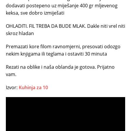
dodavati postepeno uz miješanje 400 gr mljevenog
keksa, sve dobro izmiješati
OHLADITI. FIL TREBA DA BUDE MLAK. Dakle niti vrel niti
skroz hladan
Premazati kore filom ravnomjerni, presovati odozgo
nekim knjigama ili teglama i ostaviti 30 minuta
Rezati na oblike i naša oblanda je gotova. Prijatno
vam.
Izvor:
Kuhinja za 10