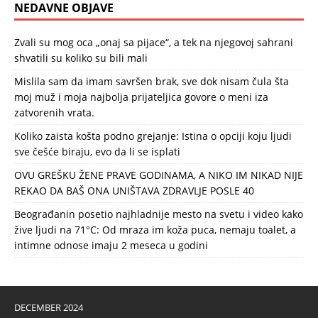
NEDAVNE OBJAVE
Zvali su mog oca „onaj sa pijace“, a tek na njegovoj sahrani
shvatili su koliko su bili mali
Mislila sam da imam savršen brak, sve dok nisam čula šta
moj muž i moja najbolja prijateljica govore o meni iza
zatvorenih vrata.
Koliko zaista košta podno grejanje: Istina o opciji koju ljudi
sve češće biraju, evo da li se isplati
OVU GREŠKU ŽENE PRAVE GODINAMA, A NIKO IM NIKAD NIJE
REKAO DA BAŠ ONA UNIŠTAVA ZDRAVLJE POSLE 40
Beograđanin posetio najhladnije mesto na svetu i video kako
žive ljudi na 71°C: Od mraza im koža puca, nemaju toalet, a
intimne odnose imaju 2 meseca u godini
DECEMBER 2024