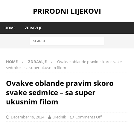
PRIRODNI LIJEKOVI
HOME
ZDRAVLJE
HOME
ZDRAVLJE
Ovakve oblande pravim skoro svake
sedmice – sa super ukusnim filom
Ovakve oblande pravim skoro
svake sedmice – sa super
ukusnim filom
December 19, 2024
urednik
Comments Off