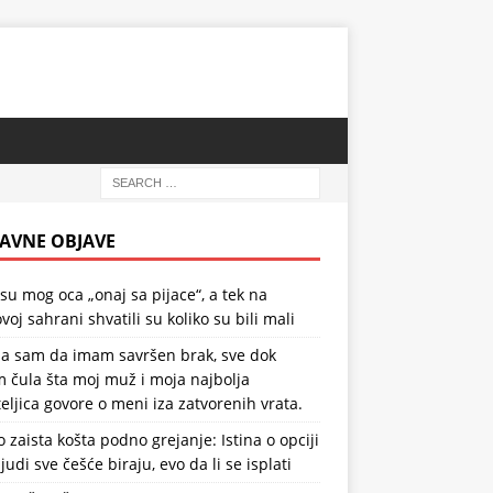
AVNE OBJAVE
 su mog oca „onaj sa pijace“, a tek na
voj sahrani shvatili su koliko su bili mali
la sam da imam savršen brak, sve dok
 čula šta moj muž i moja najbolja
teljica govore o meni iza zatvorenih vrata.
o zaista košta podno grejanje: Istina o opciji
ljudi sve češće biraju, evo da li se isplati