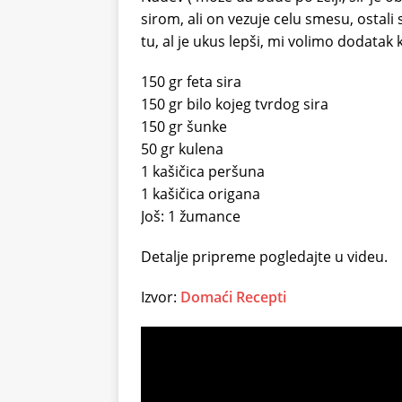
sirom, ali on vezuje celu smesu, ostali
tu, al je ukus lepši, mi volimo dodata
150 gr feta sira
150 gr bilo kojeg tvrdog sira
150 gr šunke
50 gr kulena
1 kašičica peršuna
1 kašičica origana
Još: 1 žumance
Detalje pripreme pogledajte u videu.
Izvor:
Domaći Recepti