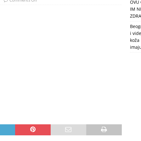
Comments Off
OVU 
puca, nemaju toalet, a intimne odnose imaju 2 meseca u godini
IM N
ZDRA
Beog
i vid
koža 
imaj