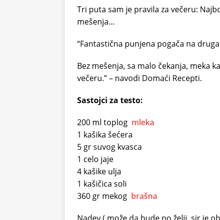
Tri puta sam je pravila za večeru: Najb
mešenja…
“Fantastična punjena pogača na drugači
Bez mešenja, sa malo čekanja, meka kao
večeru.” – navodi Domaći Recepti.
Sastojci za testo:
200 ml toplog
mleka
1 kašika šećera
5 gr suvog kvasca
1 celo jaje
4 kašike ulja
1 kašičica soli
360 gr mekog
brašna
Nadev ( može da bude po želji, sir je ob