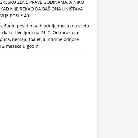
GREŠKU ŽENE PRAVE GODINAMA, A NIKO
IKAD NIJE REKAO DA BAŠ ONA UNIŠTAVA
VLJE POSLE 40
rađanin posetio najhladnije mesto na svetu
eo kako žive ljudi na 71°C: Od mraza im
puca, nemaju toalet, a intimne odnose
u 2 meseca u godini