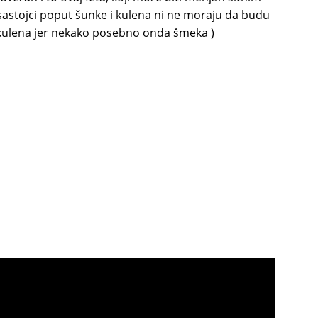
 sastojci poput šunke i kulena ni ne moraju da budu
k kulena jer nekako posebno onda šmeka )