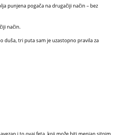
olja punjena pogača na drugačiji način – bez
ji način.
 duša, tri puta sam je uzastopno pravila za
avezan i to ovaj feta, koji može biti menjan sitnim