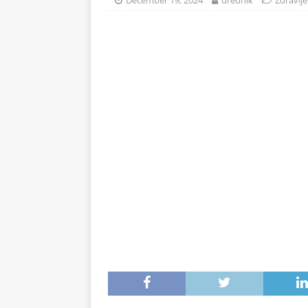
December 19, 2024
urednik
Zdravlje
na 71°C: Od mraza im koža 
ZDRAVLJE