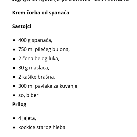
Krem čorba od spanaća
Sastojci
400 g spanaća,
750 ml pilećeg bujona,
2 čena belog luka,
30 g maslaca,
2 kašike brašna,
300 ml pavlake za kuvanje,
so, biber
Prilog
4 jajeta,
kockice starog hleba