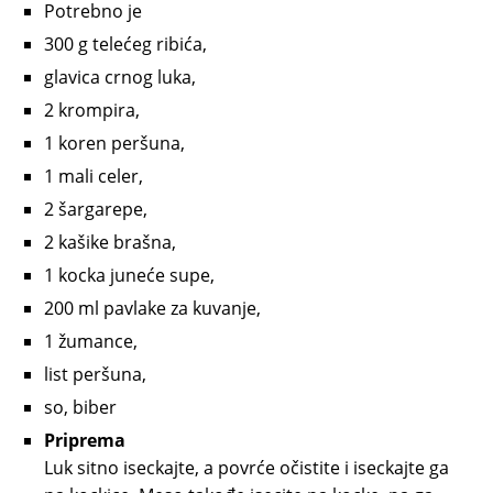
Potrebno je
300 g telećeg ribića,
glavica crnog luka,
2 krompira,
1 koren peršuna,
1 mali celer,
2 šargarepe,
2 kašike brašna,
1 kocka juneće supe,
200 ml pavlake za kuvanje,
1 žumance,
list peršuna,
so, biber
Priprema
Luk sitno iseckajte, a povrće očistite i iseckajte ga