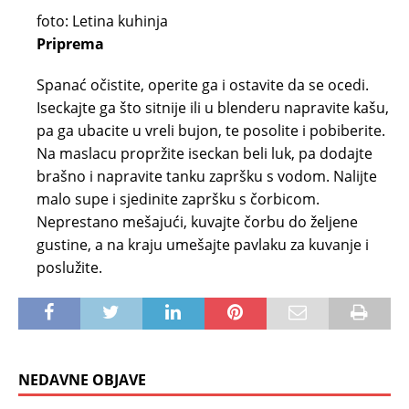
foto: Letina kuhinja
Priprema
Spanać očistite, operite ga i ostavite da se ocedi.
Iseckajte ga što sitnije ili u blenderu napravite kašu,
pa ga ubacite u vreli bujon, te posolite i pobiberite.
Na maslacu propržite iseckan beli luk, pa dodajte
brašno i napravite tanku zapršku s vodom. Nalijte
malo supe i sjedinite zapršku s čorbicom.
Neprestano mešajući, kuvajte čorbu do željene
gustine, a na kraju umešajte pavlaku za kuvanje i
poslužite.
NEDAVNE OBJAVE