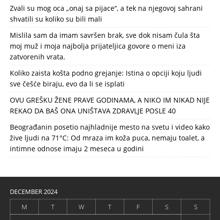
Zvali su mog oca „onaj sa pijace“, a tek na njegovoj sahrani
shvatili su koliko su bili mali
Mislila sam da imam savršen brak, sve dok nisam čula šta
moj muž i moja najbolja prijateljica govore o meni iza
zatvorenih vrata.
Koliko zaista košta podno grejanje: Istina o opciji koju ljudi
sve češće biraju, evo da li se isplati
OVU GREŠKU ŽENE PRAVE GODINAMA, A NIKO IM NIKAD NIJE
REKAO DA BAŠ ONA UNIŠTAVA ZDRAVLJE POSLE 40
Beograđanin posetio najhladnije mesto na svetu i video kako
žive ljudi na 71°C: Od mraza im koža puca, nemaju toalet, a
intimne odnose imaju 2 meseca u godini
DECEMBER 2024
M
T
W
T
F
S
S