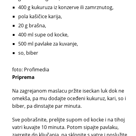
400 g kukuruza iz konzerve ili zamrznutog,
pola kašičice karija,
20 g brašna,
400 ml supe od kocke,
500 ml pavlake za kuvanje,
so, biber
foto: Profimedia
Priprema
Na zagrejanom maslacu pržite iseckan luk dok ne
omekša, pa mu dodajte oceđeni kukuruz, kari, so i
biber, pa dinstajte par minuta.
Sve pobrašnite, prelijte supom od kocke i na tihoj
vatri kuvajte 10 minuta. Potom sipajte pavlaku,
zagrejte do ključanja, pa sklonite s vatre i poslužite.