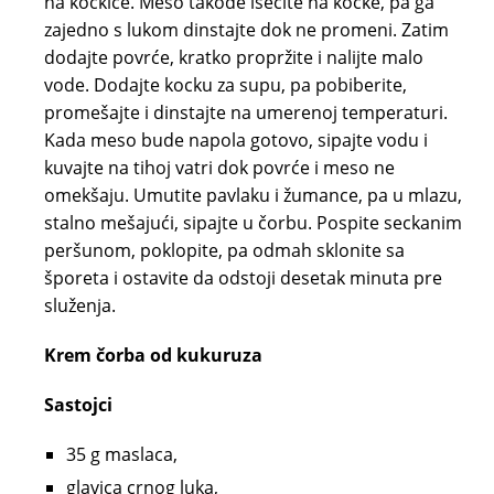
na kockice. Meso takođe isecite na kocke, pa ga
zajedno s lukom dinstajte dok ne promeni. Zatim
dodajte povrće, kratko propržite i nalijte malo
vode. Dodajte kocku za supu, pa pobiberite,
promešajte i dinstajte na umerenoj temperaturi.
Kada meso bude napola gotovo, sipajte vodu i
kuvajte na tihoj vatri dok povrće i meso ne
omekšaju. Umutite pavlaku i žumance, pa u mlazu,
stalno mešajući, sipajte u čorbu. Pospite seckanim
peršunom, poklopite, pa odmah sklonite sa
šporeta i ostavite da odstoji desetak minuta pre
služenja.
Krem čorba od kukuruza
Sastojci
35 g maslaca,
glavica crnog luka,