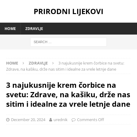
PRIRODNI LIJEKOVI
HOME
ZDRAVLJE
HOME
ZDRAVLJE
3 najukusnije krem čorbice na svetu:
Zdrave, na kašiku, drže nas sitim i idealne za vrele letnje dane
3 najukusnije krem čorbice na
svetu: Zdrave, na kašiku, drže nas
sitim i idealne za vrele letnje dane
December 20, 2024
urednik
Comments Off