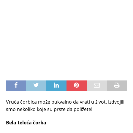
Vruća čorbica može bukvalno da vrati u život. Izdvojili
smo nekoliko koje su prste da poližete!
Bela teleća čorba