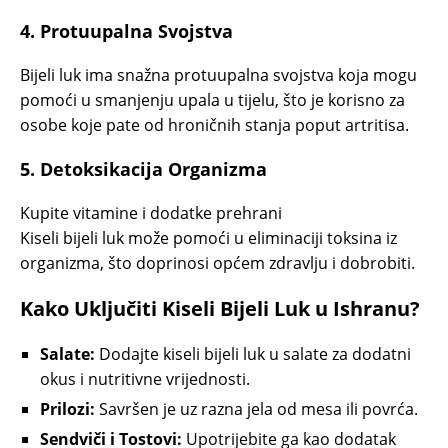
4.
Protuupalna Svojstva
Bijeli luk ima snažna protuupalna svojstva koja mogu
pomoći u smanjenju upala u tijelu, što je korisno za
osobe koje pate od hroničnih stanja poput artritisa.
5.
Detoksikacija Organizma
Kupite vitamine i dodatke prehrani
Kiseli bijeli luk može pomoći u eliminaciji toksina iz
organizma, što doprinosi općem zdravlju i dobrobiti.
Kako Uključiti Kiseli Bijeli Luk u Ishranu?
Salate:
Dodajte kiseli bijeli luk u salate za dodatni
okus i nutritivne vrijednosti.
Prilozi:
Savršen je uz razna jela od mesa ili povrća.
Sendviči i Tostovi:
Upotrijebite ga kao dodatak