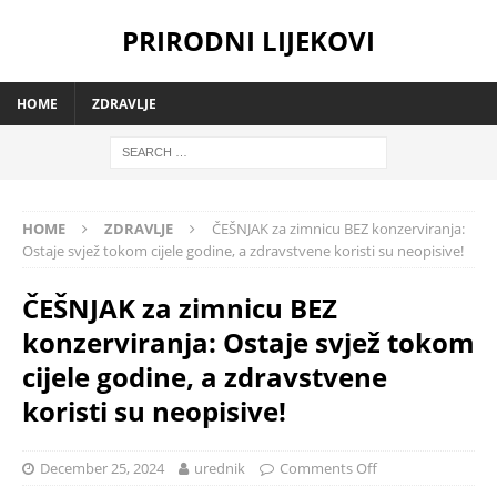
PRIRODNI LIJEKOVI
HOME
ZDRAVLJE
HOME
ZDRAVLJE
ČEŠNJAK za zimnicu BEZ konzerviranja:
Ostaje svjež tokom cijele godine, a zdravstvene koristi su neopisive!
ČEŠNJAK za zimnicu BEZ
konzerviranja: Ostaje svjež tokom
cijele godine, a zdravstvene
koristi su neopisive!
December 25, 2024
urednik
Comments Off