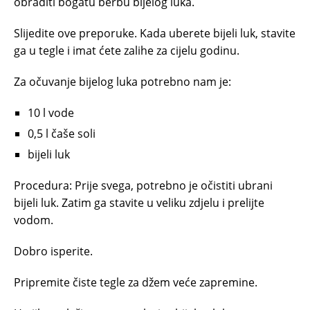
obraditi bogatu berbu bijelog luka.
Slijedite ove preporuke. Kada uberete bijeli luk, stavite
ga u tegle i imat ćete zalihe za cijelu godinu.
Za očuvanje bijelog luka potrebno nam je:
10 l vode
0,5 l čaše soli
bijeli luk
Procedura: Prije svega, potrebno je očistiti ubrani
bijeli luk. Zatim ga stavite u veliku zdjelu i prelijte
vodom.
Dobro isperite.
Pripremite čiste tegle za džem veće zapremine.