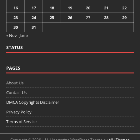
16
17
18
19
20
21
22
23
24
25
26
27
28
29
30
31
« Nov
Jan »
STATUS
PAGES
About Us
Contact Us
DMCA Copyrights Disclaimer
Privacy Policy
Terms of Service
Copyright © 2026 | MH Magazine WordPress Theme by
MH Themes