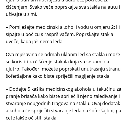
čišćenjem. Svako veče poprskajte sva stakla na autu i
uživajte u zimi.
– Pomiješajte medicinski al.ohol i vodu u omjeru 2:1 i
sipajte u bočicu s raspršivačem. Poprskajte stakla
uveče, kada još nema leda.
Ova mješavina će odmah ukloniti led sa stakla i može
se koristiti za čišćenje stakala koja su se zamrzla
ujutro. Također, možete poprskati unutrašnju stranu
šoferšajbne kako biste spriječili magljenje stakla.
– Dodajte 5 kašika medicinskog al.ohola u tekućinu za
pranje brisača kako biste spriječili njeno zaleđivanje i
stvaranje neugodnih tragova na staklu. Ovaj dodatak
alkohola će spriječiti stvaranje leda na šoferšajbni, pa
ćete lakše očistiti stakla.