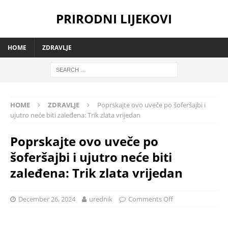
PRIRODNI LIJEKOVI
HOME
ZDRAVLJE
HOME
ZDRAVLJE
Poprskajte ovo uveče po šoferšajbi i
ujutro neće biti zaleđena: Trik zlata vrijedan
Poprskajte ovo uveče po
šoferšajbi i ujutro neće biti
zaleđena: Trik zlata vrijedan
December 26, 2024
urednik
Comments Off