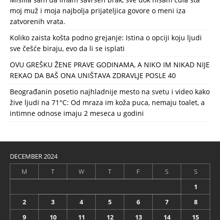
moj muž i moja najbolja prijateljica govore o meni iza
zatvorenih vrata.
Koliko zaista košta podno grejanje: Istina o opciji koju ljudi
sve češće biraju, evo da li se isplati
OVU GREŠKU ŽENE PRAVE GODINAMA, A NIKO IM NIKAD NIJE
REKAO DA BAŠ ONA UNIŠTAVA ZDRAVLJE POSLE 40
Beograđanin posetio najhladnije mesto na svetu i video kako
žive ljudi na 71°C: Od mraza im koža puca, nemaju toalet, a
intimne odnose imaju 2 meseca u godini
DECEMBER 2024
M
T
W
T
F
S
S
1
2
3
4
5
6
7
8
9
10
11
12
13
14
15