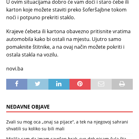
U ovim situacijama dobro će vam doći i staro ćebe ili
karton koje možete staviti preko šoferšajbne tokom
noći i potpuno prekriti staklo.
Krajeve ćebeta ili kartona obavezno pritisnite vratima
automobila kako bi ostali na mjestu. Ujutro samo
pomaknite štitnike, a na ovaj način možete pokriti i
ostala stakla na vozilu.
novi.ba
NEDAVNE OBJAVE
Zvali su mog oca „onaj sa pijace“, a tek na njegovoj sahrani
shvatili su koliko su bili mali
Mislila sam da imam savršen brak, sve dok nisam čula šta