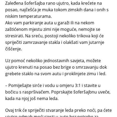
Zaleđena šoferšajba rano ujutro, kada krećete na
posao, najčešća je muka tokom zimskih dana i onih s
niskim temperaturama.
Ako vam parkiranje auta u garaži ili na nekom
zaštićenom mjestu zimi nije moguće, nemojte se
stresirati. Na sreću, postoji nekoliko trikova koji će
spriječiti zamrzavanje stakla i olakšati vam jutarnje
čišćenje.
Uz pomoć nekoliko jednostavnih savjeta, možete
ujutro krenuti na posao bez brige o smrzavanju dok
grebete staklo na svom autu i proklinjete zimu i led.
– Pomiješajte sirće i vodu u omjeru 3:1 i stavite u
bočicu s raspršivačem. Poprskajte šoferšajbnu uveče,
kada na njoj još nema leda.
Ovaj trik će spriječiti stvaranje leda preko noći, pa ćete
ujutro odmah moći sjesti u auto bez potrebe za