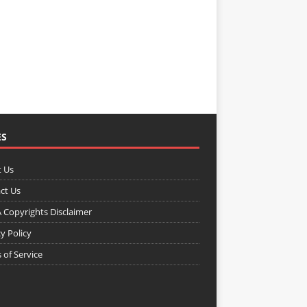
ES
 Us
ct Us
Copyrights Disclaimer
y Policy
 of Service