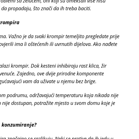
problemi sa želucem, oni koji su omekšali više nisu
 da propadaju, što znači da ih treba baciti.
krompira
a. Važno je da svaki krompir temeljito pregledate prije
vjerili ima li oštećenih ili uvrnutih dijelova. Ako nađete
alazi krompir. Dok kesteni inhibiraju rast klica, žir
uvenuće. Zajedno, ove dvije prirodne komponente
gućavajući vam da uživate u njemu bez brige.
om podrumu, održavajući temperaturu koja nikada nije
m nije dostupan, potražite mjesto u svom domu koje je
za konzumiranje?
ra značajno se razlikuju. Neki se protive da ih jedu u