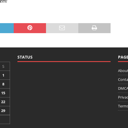
tem!
STATUS
PAG
S
About
1
Conta
8
DMCA 
15
Privac
22
Terms
29