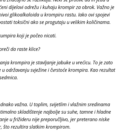
ćeni dijelovi odrežu i kuhaju krompir za obrok. Važno je
voi glikoalkaloida u krompiru rastu. Iako ovi spojevi
stati toksični ako se progutaju u velikim količinama.
umpira koji je počeo nicati.
reči da raste klice?
nja krompira je stavljanje jabuke u vrećicu. To je zato
e u održavanju svježine i čvrstoće krompira. Kao rezultat
 sedmica.
ednako važna. U toplim, svijetlim i vlažnim sredinama
ptimalno skladištenje najbolje su suhe, tamne i hladne
anje u frižideru nije preporučljivo, jer preterano niske
, što rezultira slatkim krompirom.