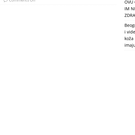
Comments Off
OVU 
puca, nemaju toalet, a intimne odnose imaju 2 meseca u godini
IM N
ZDRA
Beog
i vid
koža 
imaj