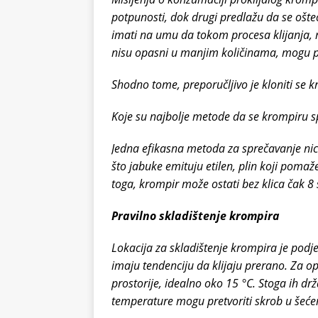
potpunosti, dok drugi predlažu da se ošte
imati na umu da tokom procesa klijanja, ni
nisu opasni u manjim količinama, mogu po
Shodno tome, preporučljivo je kloniti se kr
Koje su najbolje metode da se krompiru sp
Jedna efikasna metoda za sprečavanje nica
što jabuke emituju etilen, plin koji pomaž
toga, krompir može ostati bez klica čak 8
Pravilno skladištenje krompira
Lokacija za skladištenje krompira je podj
imaju tendenciju da klijaju prerano. Za o
prostorije, idealno oko 15 °C. Stoga ih drž
temperature mogu pretvoriti skrob u šećer