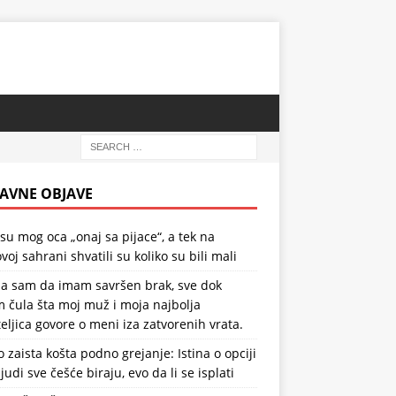
AVNE OBJAVE
 su mog oca „onaj sa pijace“, a tek na
voj sahrani shvatili su koliko su bili mali
la sam da imam savršen brak, sve dok
 čula šta moj muž i moja najbolja
teljica govore o meni iza zatvorenih vrata.
o zaista košta podno grejanje: Istina o opciji
ljudi sve češće biraju, evo da li se isplati