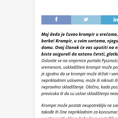
Moj deda je čuvao krompir u vrećama, 
berbe! Krompir, u svim sortama, njeg
domu. Ovaj članak će vas uputiti na 
biste osigurali da ostanu čvrsti, glat
Oslonite se na smjernice portala Pysznoś
vremenom, uskladišteni krompir može početi
je zgodno da se krompir može držati i van
neprikladnim uslovima, može ili niknuti il
nepravilno skladištenje. Obično, kada pos
previsoka ili da su uslovi skladištenja nea
Krompir može postati neupotrebljiv ne s
takođe ih čine neprikladnim za konzumaciju