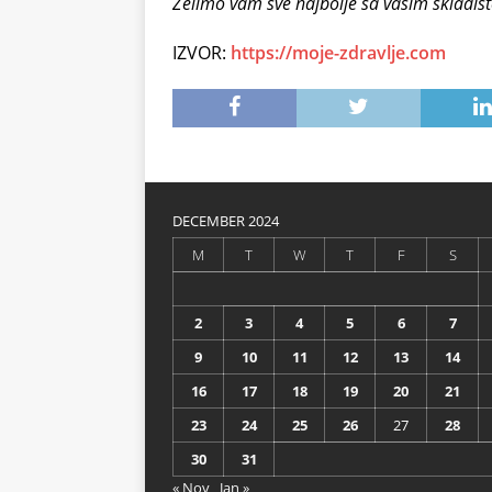
Želimo vam sve najbolje sa vašim skladiš
IZVOR:
https://moje-zdravlje.com
DECEMBER 2024
M
T
W
T
F
S
2
3
4
5
6
7
9
10
11
12
13
14
16
17
18
19
20
21
23
24
25
26
27
28
30
31
« Nov
Jan »