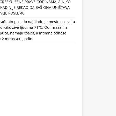
GREŠKU ŽENE PRAVE GODINAMA, A NIKO
IKAD NIJE REKAO DA BAŠ ONA UNIŠTAVA
VLJE POSLE 40
rađanin posetio najhladnije mesto na svetu
eo kako žive ljudi na 71°C: Od mraza im
puca, nemaju toalet, a intimne odnose
u 2 meseca u godini