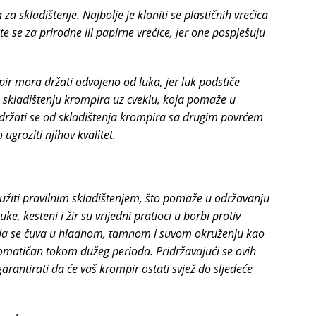
za skladištenje. Najbolje je kloniti se plastičnih vrećica
e se za prirodne ili papirne vrećice, jer one pospješuju
ir mora držati odvojeno od luka, jer luk podstiče
 o skladištenju krompira uz cveklu, koja pomaže u
uzdržati se od skladištenja krompira sa drugim povrćem
ugroziti njihov kvalitet.
žiti pravilnim skladištenjem, što pomaže u održavanju
ke, kesteni i žir su vrijedni pratioci u borbi protiv
Kada se čuva u hladnom, tamnom i suvom okruženju kao
aromatičan tokom dužeg perioda. Pridržavajući se ovih
rantirati da će vaš krompir ostati svjež do sljedeće