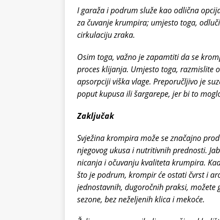
I garaža i podrum služe kao odlična opcija 
za čuvanje krumpira; umjesto toga, odlučit
cirkulaciju zraka.
Osim toga, važno je zapamtiti da se kromp
proces klijanja. Umjesto toga, razmislite
apsorpciji viška vlage. Preporučljivo je s
poput kupusa ili šargarepe, jer bi to moglo 
Zaključak
Svježina krompira može se značajno produ
njegovog ukusa i nutritivnih prednosti. Jabu
nicanja i očuvanju kvaliteta krumpira. 
što je podrum, krompir će ostati čvrst i 
jednostavnih, dugoročnih praksi, možete ga
sezone, bez neželjenih klica i mekoće.