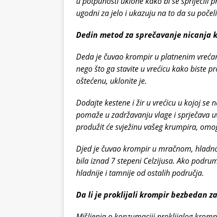
u potpunosti uklone kako bi se spriječili 
ugodni za jelo i ukazuju na to da su počeli
Dedin metod za sprečavanje nicanja 
Deda je čuvao krompir u platnenim vrećam
nego što ga stavite u vrećicu kako biste pro
oštećenu, uklonite je.
Dodajte kestene i žir u vrećicu u kojoj se n
pomaže u zadržavanju vlage i sprječava 
produžit će svježinu vašeg krumpira, omo
Djed je čuvao krompir u mračnom, hladn
bila iznad 7 stepeni Celzijusa. Ako podru
hladnije i tamnije od ostalih područja.
Da li je proklijali krompir bezbedan 
Mišljenja o konzumaciji proklijalog krompi