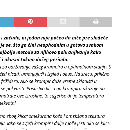
i začudo, ni jedan nije počeo da niče pre sledeće
uje se, što ga čini neophodnim u gotovo svakom
najbolje metode za njihovo pohranjivanje kako
ki i ukusni tokom dužeg perioda.
ci za održavanje vašeg krumpira u optimalnom stanju. S
 nicati, umanjujući i izgled i okus. Na sreću, prilično
 frižidera.
Ako se krompir duže vreme skladišti u
i se pokvariti. Prisustvo klica na krompiru ukazuje na
matrate ove izrasline, to sugeriše da je temperatura
dekvatni.
amo zbog klica; smežurana koža i omekšana tekstura
. Iako se svježi krompir i dalje može jesti ako se klice