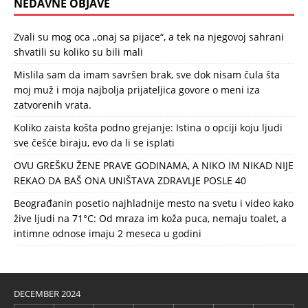
NEDAVNE OBJAVE
Zvali su mog oca „onaj sa pijace“, a tek na njegovoj sahrani
shvatili su koliko su bili mali
Mislila sam da imam savršen brak, sve dok nisam čula šta
moj muž i moja najbolja prijateljica govore o meni iza
zatvorenih vrata.
Koliko zaista košta podno grejanje: Istina o opciji koju ljudi
sve češće biraju, evo da li se isplati
OVU GREŠKU ŽENE PRAVE GODINAMA, A NIKO IM NIKAD NIJE
REKAO DA BAŠ ONA UNIŠTAVA ZDRAVLJE POSLE 40
Beograđanin posetio najhladnije mesto na svetu i video kako
žive ljudi na 71°C: Od mraza im koža puca, nemaju toalet, a
intimne odnose imaju 2 meseca u godini
DECEMBER 2024