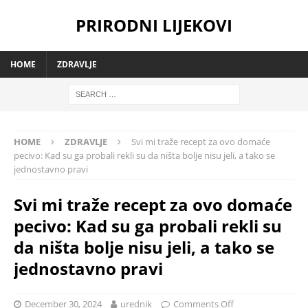
PRIRODNI LIJEKOVI
HOME
ZDRAVLJE
HOME
ZDRAVLJE
Svi mi traže recept za ovo domaće
pecivo: Kad su ga probali rekli su da ništa bolje nisu jeli, a tako se
jednostavno pravi
Svi mi traže recept za ovo domaće
pecivo: Kad su ga probali rekli su
da ništa bolje nisu jeli, a tako se
jednostavno pravi
December 30, 2024
urednik
Comments Off