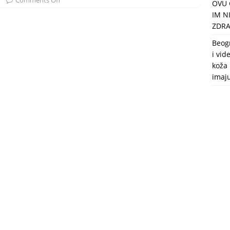
Comments Off
OVU 
puca, nemaju toalet, a intimne odnose imaju 2 meseca u godini
IM N
ZDRA
Beog
i vid
koža 
imaj