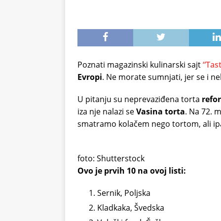
Poznati magazinski kulinarski sajt
“Tas
Evropi
. Ne morate sumnjati, jer se i ne
U pitanju su neprevaziđena torta
refo
iza nje nalazi se
Vasina torta
. Na 72. 
smatramo kolačem nego tortom, ali ipak 
foto: Shutterstock
Ovo je prvih 10 na ovoj listi:
Sernik, Poljska
Kladkaka, Švedska