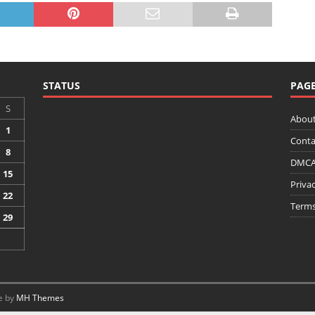
STATUS
PAG
S
About
1
Conta
8
DMCA 
15
Privac
22
Terms
29
e by
MH Themes