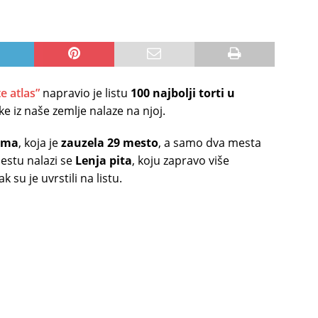
te atlas”
napravio je listu
100 najbolji torti u
ke iz naše zemlje nalaze na njoj.
rma
, koja je
zauzela 29 mesto
, a samo dva mesta
mestu nalazi se
Lenja pita
, koju zapravo više
su je uvrstili na listu.