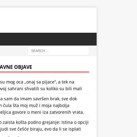
AVNE OBJAVE
 su mog oca „onaj sa pijace“, a tek na
voj sahrani shvatili su koliko su bili mali
la sam da imam savršen brak, sve dok
 čula šta moj muž i moja najbolja
teljica govore o meni iza zatvorenih vrata.
o zaista košta podno grejanje: Istina o opciji
ljudi sve češće biraju, evo da li se isplati