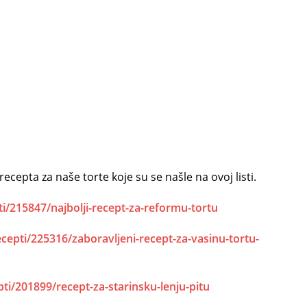
cepta za naše torte koje su se našle na ovoj listi.
epti/215847/najbolji-recept-za-reformu-tortu
/recepti/225316/zaboravljeni-recept-za-vasinu-tortu-
cepti/201899/recept-za-starinsku-lenju-pitu