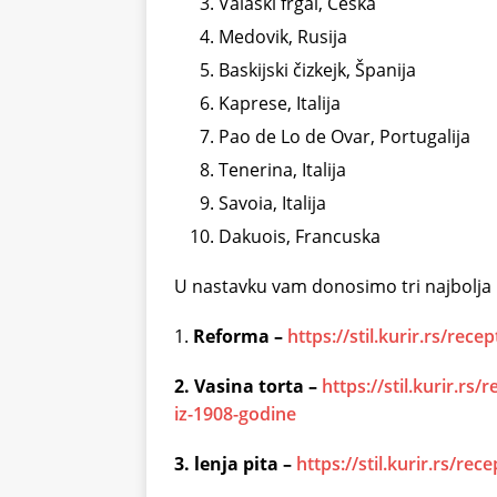
Valaški frgal, Češka
Medovik, Rusija
Baskijski čizkejk, Španija
Kaprese, Italija
Pao de Lo de Ovar, Portugalija
Tenerina, Italija
Savoia, Italija
Dakuois, Francuska
U nastavku vam donosimo tri najbolja re
1.
Reforma –
https://stil.kurir.rs/rec
2. Vasina torta –
https://stil.kurir.rs
iz-1908-godine
3. lenja pita –
https://stil.kurir.rs/re