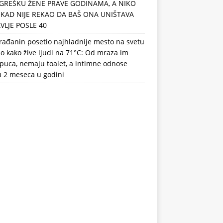
GREŠKU ŽENE PRAVE GODINAMA, A NIKO
IKAD NIJE REKAO DA BAŠ ONA UNIŠTAVA
VLJE POSLE 40
rađanin posetio najhladnije mesto na svetu
eo kako žive ljudi na 71°C: Od mraza im
puca, nemaju toalet, a intimne odnose
u 2 meseca u godini