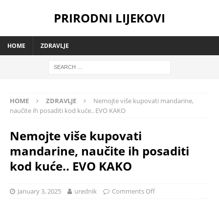
PRIRODNI LIJEKOVI
HOME
ZDRAVLJE
HOME
ZDRAVLJE
Nemojte više kupovati mandarine,
naučite ih posaditi kod kuće.. EVO KAKO
Nemojte više kupovati
mandarine, naučite ih posaditi
kod kuće.. EVO KAKO
January 3, 2025
urednik
Comments Off