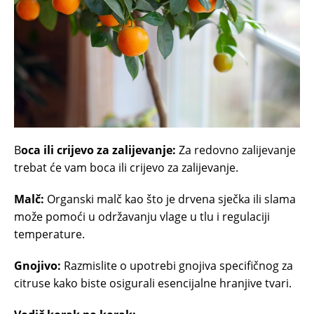
B
oca ili crijevo za zalijevanje:
Za redovno zalijevanje
trebat će vam boca ili crijevo za zalijevanje.
Malč:
Organski malč kao što je drvena sječka ili slama
može pomoći u održavanju vlage u tlu i regulaciji
temperature.
Gnojivo:
Razmislite o upotrebi gnojiva specifičnog za
citruse kako biste osigurali esencijalne hranjive tvari.