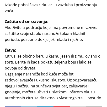
takođe poboljšava cirkulaciju vazduha i proizvodnju
voća.
Zaštita od smrzavanja:
Ako živite u području koje ima povremene mrazeve,
zaštitite svoje stablo narandže tokom hladnih
perioda, posebno dok je još mlado i nježno.
žetva:
Citrusi se obično beru u kasnu jesen ili zimu, ovisno o
sorti. Berite ih kada pokažu željenu boju i lako se
odvoje od drveta.
Uzgajanje narandže kod kuće može biti
zadovoljavajuće i ukusno iskustvo. Uz odgovarajuću
njegu i pažnju na sunčevu svjetlost, zalijevanje i
gnojenje, možete uživati ​​u slatkom i oštrom okusu
autohtonih citrusa direktno iz vlastitog vrta ili posude.