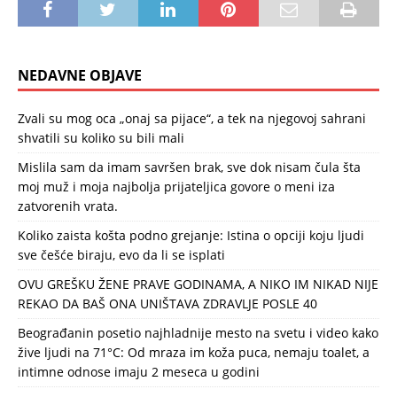
NEDAVNE OBJAVE
Zvali su mog oca „onaj sa pijace“, a tek na njegovoj sahrani
shvatili su koliko su bili mali
Mislila sam da imam savršen brak, sve dok nisam čula šta
moj muž i moja najbolja prijateljica govore o meni iza
zatvorenih vrata.
Koliko zaista košta podno grejanje: Istina o opciji koju ljudi
sve češće biraju, evo da li se isplati
OVU GREŠKU ŽENE PRAVE GODINAMA, A NIKO IM NIKAD NIJE
REKAO DA BAŠ ONA UNIŠTAVA ZDRAVLJE POSLE 40
Beograđanin posetio najhladnije mesto na svetu i video kako
žive ljudi na 71°C: Od mraza im koža puca, nemaju toalet, a
intimne odnose imaju 2 meseca u godini