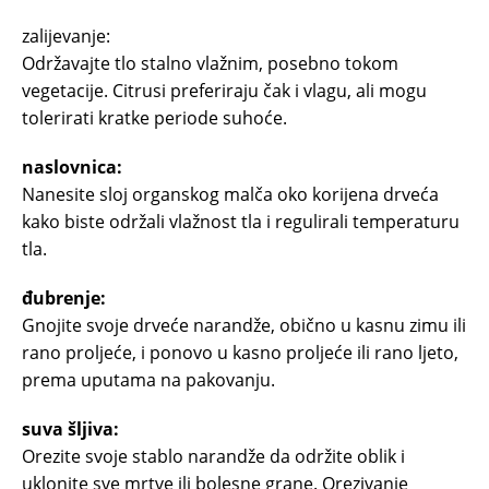
zalijevanje:
Održavajte tlo stalno vlažnim, posebno tokom
vegetacije. Citrusi preferiraju čak i vlagu, ali mogu
tolerirati kratke periode suhoće.
naslovnica:
Nanesite sloj organskog malča oko korijena drveća
kako biste održali vlažnost tla i regulirali temperaturu
tla.
đubrenje:
Gnojite svoje drveće narandže, obično u kasnu zimu ili
rano proljeće, i ponovo u kasno proljeće ili rano ljeto,
prema uputama na pakovanju.
suva šljiva:
Orezite svoje stablo narandže da održite oblik i
uklonite sve mrtve ili bolesne grane. Orezivanje